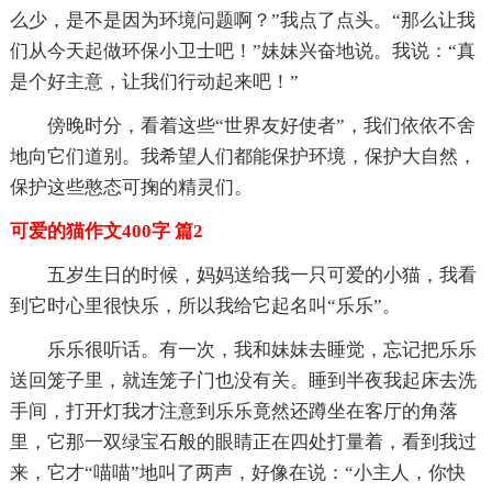
么少，是不是因为环境问题啊？”我点了点头。“那么让我
们从今天起做环保小卫士吧！”妹妹兴奋地说。我说：“真
是个好主意，让我们行动起来吧！”
傍晚时分，看着这些“世界友好使者”，我们依依不舍
地向它们道别。我希望人们都能保护环境，保护大自然，
保护这些憨态可掬的精灵们。
可爱的猫作文400字 篇2
五岁生日的时候，妈妈送给我一只可爱的小猫，我看
到它时心里很快乐，所以我给它起名叫“乐乐”。
乐乐很听话。有一次，我和妹妹去睡觉，忘记把乐乐
送回笼子里，就连笼子门也没有关。睡到半夜我起床去洗
手间，打开灯我才注意到乐乐竟然还蹲坐在客厅的角落
里，它那一双绿宝石般的眼睛正在四处打量着，看到我过
来，它才“喵喵”地叫了两声，好像在说：“小主人，你快