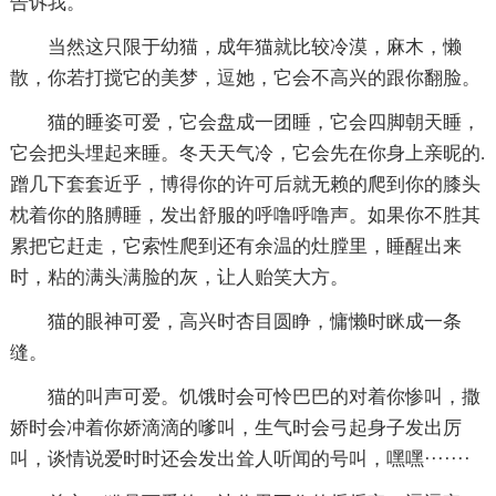
告诉我。
当然这只限于幼猫，成年猫就比较冷漠，麻木，懒
散，你若打搅它的美梦，逗她，它会不高兴的跟你翻脸。
猫的睡姿可爱，它会盘成一团睡，它会四脚朝天睡，
它会把头埋起来睡。冬天天气冷，它会先在你身上亲昵的.
蹭几下套套近乎，博得你的许可后就无赖的爬到你的膝头
枕着你的胳膊睡，发出舒服的呼噜呼噜声。如果你不胜其
累把它赶走，它索性爬到还有余温的灶膛里，睡醒出来
时，粘的满头满脸的灰，让人贻笑大方。
猫的眼神可爱，高兴时杏目圆睁，慵懒时眯成一条
缝。
猫的叫声可爱。饥饿时会可怜巴巴的对着你惨叫，撒
娇时会冲着你娇滴滴的嗲叫，生气时会弓起身子发出厉
叫，谈情说爱时时还会发出耸人听闻的号叫，嘿嘿·······