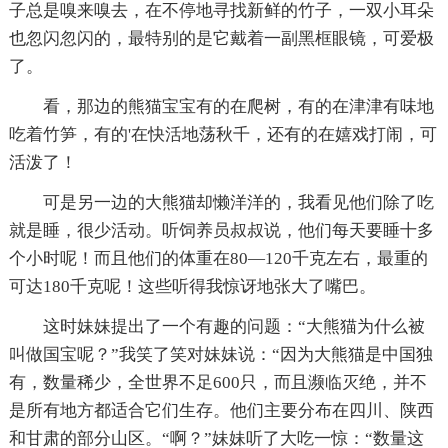
子总是嗅来嗅去，在不停地寻找新鲜的竹子，一双小耳朵
也忽闪忽闪的，最特别的是它戴着一副黑框眼镜，可爱极
了。
看，那边的熊猫宝宝有的在爬树，有的在津津有味地
吃着竹笋，有的'在快活地荡秋千，还有的在嬉戏打闹，可
活泼了！
可是另一边的大熊猫却懒洋洋的，我看见他们除了吃
就是睡，很少活动。听饲养员叔叔说，他们每天要睡十多
个小时呢！而且他们的体重在80—120千克左右，最重的
可达180千克呢！这些听得我惊讶地张大了嘴巴。
这时妹妹提出了一个有趣的问题：“大熊猫为什么被
叫做国宝呢？”我笑了笑对妹妹说：“因为大熊猫是中国独
有，数量稀少，全世界不足600只，而且濒临灭绝，并不
是所有地方都适合它们生存。他们主要分布在四川、陕西
和甘肃的部分山区。“啊？”妹妹听了大吃一惊：“数量这