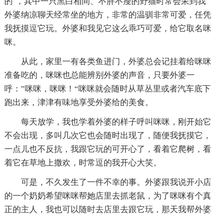
的`，其中一只黑白相间、不胖不瘦的野猫时常会呆到我
外婆纳凉聊天经常坐的地方，非常的温驯非常可爱，任凭
我抚摸逗它玩。外婆和我见它这么乖巧可爱，给它取名咪
咪。
从此，家里一有各类鱼进门，外婆总会记挂着给咪咪
准备吃的，咪咪也总能辨别外婆的声音，只要外婆一
呼：”咪咪，咪咪！“咪咪就会随时从草丛里或者汽车底下
跑出来，津津有味地享受外婆给的美食。
每天放学，我也学着外婆的样子呼叫咪咪，刚开始它
不会出现，多叫几次它也会随时出现了，随便我抚摸它，
一点儿也不反抗，我跟它玩的可开心了，看着它爬树，看
着它在草地上撒欢，时常逗的我开心大笑。
可是，不久发生了一件不幸的事。外婆跟我说开小店
的一个奶奶希望咪咪帮她店里去抓老鼠，为了咪咪有个真
正的主人，我也可以随时去店里去跟它玩，那天我帮外婆