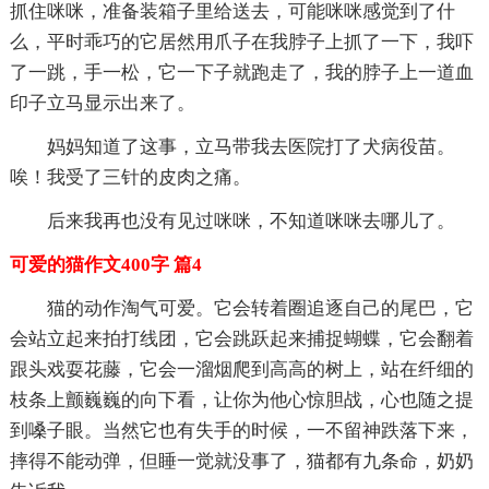
抓住咪咪，准备装箱子里给送去，可能咪咪感觉到了什
么，平时乖巧的它居然用爪子在我脖子上抓了一下，我吓
了一跳，手一松，它一下子就跑走了，我的脖子上一道血
印子立马显示出来了。
妈妈知道了这事，立马带我去医院打了犬病役苗。
唉！我受了三针的皮肉之痛。
后来我再也没有见过咪咪，不知道咪咪去哪儿了。
可爱的猫作文400字 篇4
猫的动作淘气可爱。它会转着圈追逐自己的尾巴，它
会站立起来拍打线团，它会跳跃起来捕捉蝴蝶，它会翻着
跟头戏耍花藤，它会一溜烟爬到高高的树上，站在纤细的
枝条上颤巍巍的向下看，让你为他心惊胆战，心也随之提
到嗓子眼。当然它也有失手的时候，一不留神跌落下来，
摔得不能动弹，但睡一觉就没事了，猫都有九条命，奶奶