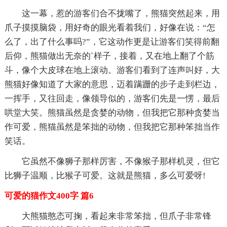
这一幕，惹的游客们合不拢嘴了，熊猫突然起来，用
爪子摸摸脑袋，用好奇的眼光看着我们，好像在说：“怎
么了，出了什么事吗?”，它这动作更是让游客们笑得前翻
后仰，熊猫做出无奈的`样子，接着，又在地上翻了个筋
斗，像个大皮球在地上滚动。游客们看到了连声叫好，大
熊猫好像知道了大家的意思，迈着蹒跚的步子走到栏边，
一挥手，又往回走，像领导似的，游客们先是一愣，最后
哄堂大笑。熊猫虽然是贪婪的动物，但我把它那种贪婪当
作可爱，熊猫虽然是笨拙的动物，但我把它那种笨拙当作
笑话。
它虽然不像狮子那样厉害，不像猴子那样机灵，但它
比狮子温顺，比猴子可爱。这就是熊猫，多么可爱呀!
可爱的猫作文400字 篇6
大熊猫憨态可掬，看起来非常笨拙，但爪子非常锋