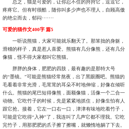
总之，猫是可爱的，让你忍不住的捋捋它，逗逗它，
疼疼它。但有时很酷，随你叫多少声也不理人，自顾高傲
的绝尘而去，郁闷·······
可爱的猫作文400字 篇5
一听说熊猫，大家可能就乐翻天了。那笨拙的身躯，
滑稽的样子，真是惹人喜爱。熊猫有几分像熊，还有几分
像猫，怪不得大家都叫它熊猫。
胖胖的身体，肥肥的四肢，最有趣的是那特大号
的“墨镜。”可能是熊猫经常熬夜，出了黑眼圈吧。熊猫的
毛看着非常光滑，毛茸茸的耳朵不时地伸缩，好像在倾听
什么。熊猫的尾巴短得像熊，面额像猫，活像一个二合一
动物。它吃竹子的时候，先是紧紧地抓住，好像生怕有人
跟它抢。接着，它左一口右一口，津津有味地吃着竹子，
可能是它吃得“入神”了，我连叫了几声它都不理我。它吃
完竹子，用那肥肥的爪子擦了擦嘴，就懒惰地躺了下去。