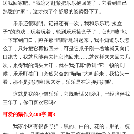
送我回家吧。”我这才赶紧把乐乐抱回笼子，它看到自己
熟悉的“家”，这才找了个舒服的姿势卧下了。
乐乐还很聪明。记得还有一次，我和乐乐玩“捡盒
子”的游戏，玩着玩着，轮到乐乐捡盒子了，它却“嗖”地
一下窜到门口，蹲在那“喵喵”地叫起来，我不知道乐乐怎
么了，只好把它再抱回来，可是它爪子刚一着地就又向门
口跑去，我就只能再去把它抱回来……就这样来来回去几
次，累得我的满头大汗，就在我打算“教训”它一顿的'时
候，乐乐盯着门口突然兴奋的“喵喵”大叫起来，我抬头一
看，那不是妈妈嘛!原来呀，乐乐是在迎接妈妈呢。
这就是我的小猫乐乐，它既听话又聪明，已经陪伴我
三年了，你们喜欢它吗?
可爱的猫作文400字 篇3
我家小区有很多野猫，黑的、白的、花的，胖的、瘦