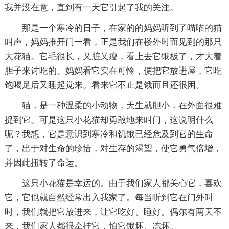
我并没在意，直到有一天它引起了我的关注。
那是一个寒冷的日子，在家的的妈妈听到了喵喵的猫
叫声，妈妈推开门一看，正是我们在楼外时而见到的那只
大花猫。它毛很长，又脏又瘦，看上去它饿极了，才大着
胆子来讨吃的。妈妈看它实在可怜，便把它放进屋，它吃
饱喝足后又睡起觉来。看来它不止是饿而且还很困。
猫，是一种温柔的小动物，天生就胆小，在外面很难
捉到它。可是这只小花猫却勇敢地来叫门，这说明什么
呢？我想，它是意识到寒冷和饥饿已经危及到它的生命
了，出于对生命的珍惜，对生存的渴望，使它勇气倍增，
并因此扭转了命运。
这只小花猫是幸运的。由于我们家人都关心它，喜欢
它，它也就自然经常出入我家了。每当听到它在门外叫
时，我们就把它放进来，让它吃好、睡好。偶尔有两天不
来，我们家人都很牵挂它，怕它饿坏、冻坏。