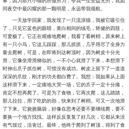
事，因为那只小猫的所做所为，令我一生受益无穷，就如
同夜空中最闪耀的那一颗明星，永远带我领航。
一天放学回家，我发现了一只流浪猫，我被它吸引住
了，只见它蓝色的眼睛，黄白相间的绒毛，矫健的四肢，
可爱极了。它正在艰难地爬树，我看了看树梢，原来树上
有一只小鸟，它这儿踩踩，那儿抓抓，几乎用尽了全身力
量去爬树，可是，在即将到达树顶时，因为树皮十分光
滑，它像坐滑滑梯似的，一不小心就滑了下来，本想滑下
时伸出爪子抓住树，可惜没有成功。树皮上留下了一道道
深深的爪纹，刚才的功夫都白费了。我想：我如果从上面
这样滑下来，一定痛地大哭一场，它的爪子一定十分痛，
肯定不想再爬了。可是为了食物，它再次爬，这儿踏踏，
那儿拉拉，用了吃奶的劲，快来到了树梢。可又一次地滑
了下来。它挠挠脑袋，好像在思考还要不要继续爬，要不
要换一个地方找找。这样反反复复了好几次，它都从来没
有气馁过，沮丧过。最终，他终于爬到了树顶，得到了食