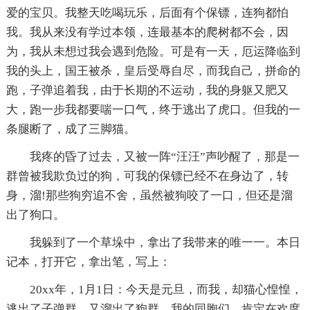
爱的宝贝。我整天吃喝玩乐，后面有个保镖，连狗都怕
我。我从来没有学过本领，连最基本的爬树都不会，因
为，我从未想过我会遇到危险。可是有一天，厄运降临到
我的头上，国王被杀，皇后受辱自尽，而我自己，拼命的
跑，子弹追着我，由于长期的不运动，我的身躯又肥又
大，跑一步我都要喘一口气，终于逃出了虎口。但我的一
条腿断了，成了三脚猫。
我疼的昏了过去，又被一阵“汪汪”声吵醒了，那是一
群曾被我欺负过的狗，可我的保镖已经不在身边了，转
身，溜!那些狗穷追不舍，虽然被狗咬了一口，但还是溜
出了狗口。
我躲到了一个草垛中，拿出了我带来的唯一一。本日
记本，打开它，拿出笔，写上：
20xx年，1月1日：今天是元旦，而我，却猫心惶惶，
逃出了子弹群，又溜出了狗群。我的同胞们，肯定在欢度