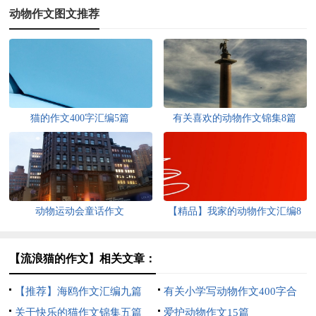
动物作文图文推荐
猫的作文400字汇编5篇
有关喜欢的动物作文锦集8篇
动物运动会童话作文
【精品】我家的动物作文汇编8
篇
【流浪猫的作文】相关文章：
【推荐】海鸥作文汇编九篇
有关小学写动物作文400字合
关于快乐的猫作文锦集五篇
集七篇
爱护动物作文15篇