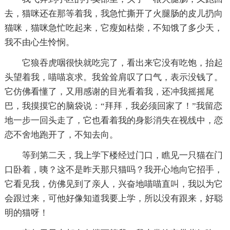
去，猫咪还在那等着我，我急忙撕开了火腿肠的皮儿扔向
猫咪，猫咪急忙吃起来，它瘦如枯柴，不知饿了多少天，
我不由心生怜悯。
它狼吞虎咽很快就吃完了，看出来它没有吃饱，抬起
头望着我，喵喵哀求。我耸耸肩叹了口气，表示没钱了。
它仿佛看懂了，又用感谢的目光看着我，还冲我摇摇尾
巴，我摸摸它的脑袋说：“拜拜，我必须回家了！”我留恋
地一步一回头走了，它也看着我的身影消失在视线中，恋
恋不舍地跑开了，不知去向。
等到第二天，我上学下楼经过门口，瞧见一只猫在门
口卧着，咦？这不是昨天那只猫吗？我开心地向它招手，
它看见我，仿佛见到了亲人，兴奋地喵喵直叫，我以为它
会跟过来，可他好像知道我要上学，所以没有跟来，好聪
明的猫呀！