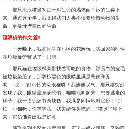
那只流浪猫当初由于对生命的渴求而幸运的生存下
来。通过这个事，我觉得我们人类不仅要珍惜动物的生
命，更要珍惜自己的生命。
流浪猫的作文 篇5
一天晚上，我和同学在小区的花园玩，我回家的时候
在垃圾桶旁瞥见了一只猫。
那只猫在垃圾桶旁翻找着可吃的食物，那雪白的皮毛
被垃圾染脏了，那双棕黑色的眼睛里满是悲伤和无
助。“哎！”好可怜的流浪猫呀！我连连叹气。那只猫突然
发现了我，眼睛里充满恐惧，喵喵地叫起来，想要逃走的
样子。我一摸兜还有两块钱，我满是同情地对它说：“别
怕，小猫咪，你等等我，我去给你买吃的！”猫咪平静下
来，它仿佛看出我是好意。
我飞奔到小区的小卖部里，买了一根火腿肠，又跑回