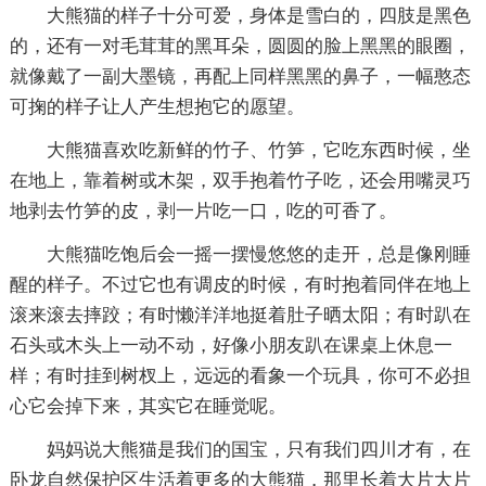
大熊猫的样子十分可爱，身体是雪白的，四肢是黑色
的，还有一对毛茸茸的黑耳朵，圆圆的脸上黑黑的眼圈，
就像戴了一副大墨镜，再配上同样黑黑的鼻子，一幅憨态
可掬的样子让人产生想抱它的愿望。
大熊猫喜欢吃新鲜的竹子、竹笋，它吃东西时候，坐
在地上，靠着树或木架，双手抱着竹子吃，还会用嘴灵巧
地剥去竹笋的皮，剥一片吃一口，吃的可香了。
大熊猫吃饱后会一摇一摆慢悠悠的走开，总是像刚睡
醒的样子。不过它也有调皮的时候，有时抱着同伴在地上
滚来滚去摔跤；有时懒洋洋地挺着肚子晒太阳；有时趴在
石头或木头上一动不动，好像小朋友趴在课桌上休息一
样；有时挂到树杈上，远远的看象一个玩具，你可不必担
心它会掉下来，其实它在睡觉呢。
妈妈说大熊猫是我们的国宝，只有我们四川才有，在
卧龙自然保护区生活着更多的大熊猫，那里长着大片大片