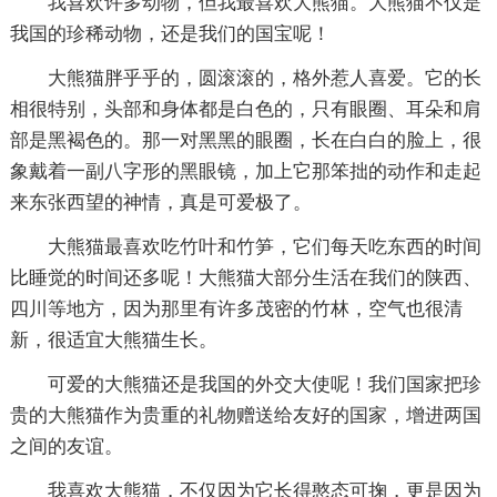
我喜欢许多动物，但我最喜欢大熊猫。大熊猫不仅是
我国的珍稀动物，还是我们的国宝呢！
大熊猫胖乎乎的，圆滚滚的，格外惹人喜爱。它的长
相很特别，头部和身体都是白色的，只有眼圈、耳朵和肩
部是黑褐色的。那一对黑黑的眼圈，长在白白的脸上，很
象戴着一副八字形的黑眼镜，加上它那笨拙的动作和走起
来东张西望的神情，真是可爱极了。
大熊猫最喜欢吃竹叶和竹笋，它们每天吃东西的时间
比睡觉的时间还多呢！大熊猫大部分生活在我们的陕西、
四川等地方，因为那里有许多茂密的竹林，空气也很清
新，很适宜大熊猫生长。
可爱的大熊猫还是我国的外交大使呢！我们国家把珍
贵的大熊猫作为贵重的礼物赠送给友好的国家，增进两国
之间的友谊。
我喜欢大熊猫，不仅因为它长得憨态可掬，更是因为