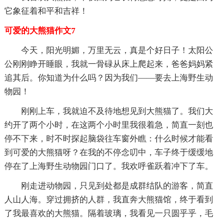
它象征着和平和吉祥！
可爱的大熊猫作文7
今天，阳光明媚，万里无云，真是个好日子！太阳公
公刚刚睁开睡眼，我就一骨碌从床上爬起来，爸爸妈妈紧
追其后。你知道为什么吗？因为我们——要去上海野生动
物园！
刚刚上车，我就迫不及待地想见到大熊猫了。我们大
约开了两个小时，在这两个小时里我很着急，简直一刻也
停不下来，时不时探起脑袋往车窗外瞧：什么时候才能看
到可爱的大熊猫呀？在我的不停念叨中，车子终于缓缓地
停在了上海野生动物园门口了。我欢呼雀跃着冲下了车。
刚走进动物园，只见到处都是成群结队的游客，简直
人山人海。穿过拥挤的人群，我直奔大熊猫馆，终于看到
了我最喜欢的大熊猫。隔着玻璃，我看见一只圆乎乎，毛