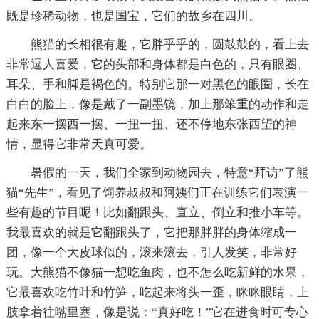
既是珍稀动物，也是国宝，它们的故乡在四川。
熊猫的长相很有趣，它胖乎乎的，圆鼓鼓的，看上去
非常逗人喜爱，它的头部和身体都是白色的，只有眼圈、
耳朵、手和脚是褐色的。特别它那一对黑色的眼圈，长在
白白的脸上，像是戴了一副墨镜，加上那笨重的动作和走
起来东一摆西一摆、一扭一扭、还不停地东张西望的神
情，显得它非常天真可爱。
暑假的一天，我们全家到动物园去，特意“拜访”了熊
猫“先生”，看见了饲养叔叔和阿姨们正在训练它们表演一
些有趣的节目呢！比如翻跟头、直立、倒立和推小车等。
我最喜欢的就是它翻跟头了，它把那胖胖的身体缩成一
团，像一个大皮球似的，滚来滚去，引人发笑，非常好
玩。大熊猫不像猫一想吃鱼肉，也不怎么吃新鲜的水果，
它最喜欢吃竹叶和竹笋，吃起来将头一歪，眯眯眼睛，上
肢拿着往嘴里塞，像是说：“真好吃！”它在进食时可专心