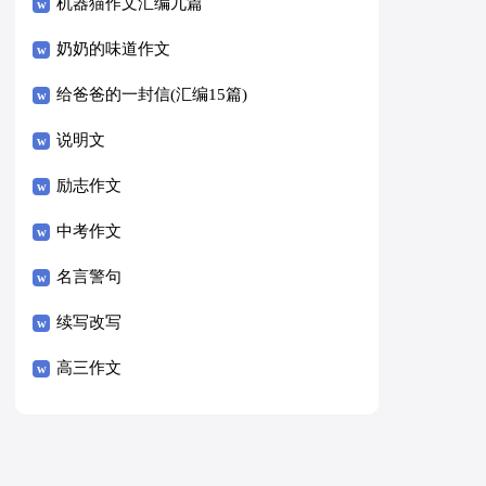
8篇）
机器猫作文汇编九篇
奶奶的味道作文
给爸爸的一封信(汇编15篇)
说明文
励志作文
中考作文
名言警句
续写改写
高三作文