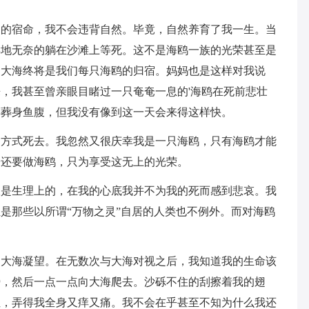
物的宿命，我不会违背自然。毕竟，自然养育了我一生。当
样地无奈的躺在沙滩上等死。这不是海鸥一族的光荣甚至是
，大海终将是我们每只海鸥的归宿。妈妈也是这样对我说
，我甚至曾亲眼目睹过一只奄奄一息的'海鸥在死前悲壮
样葬身鱼腹，但我没有像到这一天会来得这样快。
的方式死去。我忽然又很庆幸我是一只海鸥，只有海鸥才能
子还要做海鸥，只为享受这无上的光荣。
仅是生理上的，在我的心底我并不为我的死而感到悲哀。我
是那些以所谓“万物之灵”自居的人类也不例外。而对海鸥
的大海凝望。在无数次与大海对视之后，我知道我的生命该
膀，然后一点一点向大海爬去。沙砾不住的刮擦着我的翅
位，弄得我全身又痒又痛。我不会在乎甚至不知为什么我还