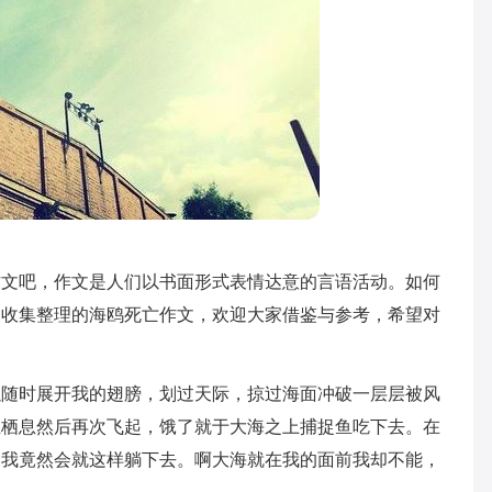
作文吧，作文是人们以书面形式表情达意的言语活动。如何
编收集整理的海鸥死亡作文，欢迎大家借鉴与参考，希望对
以随时展开我的翅膀，划过天际，掠过海面冲破一层层被风
且栖息然后再次飞起，饿了就于大海之上捕捉鱼吃下去。在
过我竟然会就这样躺下去。啊大海就在我的面前我却不能，