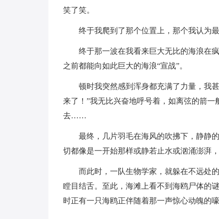
笑了笑。
终于我爬到了那个位置上，那个我认为
终于那一波在我看来巨大无比的海浪在
之前都能向如此巨大的海浪“宣战”。
顿时我突然感到浑身都充满了力量，我甚
来了！”我无比兴奋地呼号着，如离弦的箭一
去……
最终，几片羽毛在海风的吹拂下，静静
切都像是一开始那样或静若止水或汹涌澎湃
而此时，一队生物学家，就躲在不远处
瞠目结舌。至此，海滩上看不到海鸥尸体的
时正有一只海鸥正伴随着那一声惊心动魄的