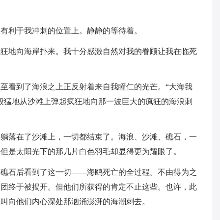
最有利于我冲刺的位置上。静静的等待着。
疯狂地向海岸扑来。我十分感激自然对我的眷顾让我在临死
至看到了海浪之上正反射着来自我瞳仁的光芒。“大海我
般猛地从沙滩上弹起疯狂地向那一波巨大的疯狂的海浪刺
的躺落在了沙滩上，一切都结束了。海浪、沙滩、礁石，一
，但是太阳光下的那几片白色羽毛却显得更为耀眼了。
的礁石后看到了这一切――海鸥死亡的全过程。不由得为之
谜团终于被揭开。但他们所获得的肯定不止这些。也许，此
嚎叫向他们内心深处那汹涌澎湃的海潮刺去。