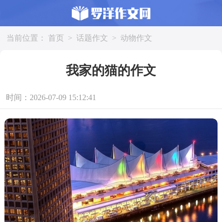
当前位置：
首页
>
话题作文
>
动物作文
我家的猫的作文
时间：2026-07-09 15:12:41