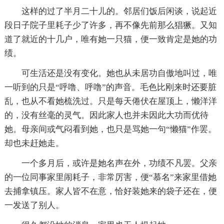
这样的过了半月二十儿的。邻居们饭后闲谈，说起近
段日子院子里耗子少了许多，再不像先前那么猖獗。又知
道了就近的十几户，唯有她一只猫，便一致肯定是她的功
绩。
可生活还是没有变化。她也从未居功自傲地叫过，唯
一听到的只是“呼噜、呼噜”的声音。毛色比刚来时还要脏
乱，也从不看她梳洗过。只是每天倦伏在屋顶上，懒洋洋
的，没有丝毫的灵气。因此家人也并未因此大功而优待
她。母亲间或气闷看到她，也只是骂她一句“懒猫”作罢。
却也未赶她走。
一个多月后，或许是她名声在外，功绩不凡罢。父亲
的一位同事家里闹耗子，非常厉害，便“慕名”来家里借她
去捕拿镇压。家人皆不在意，恰好装她来的袋子还在，便
一发送了别人。