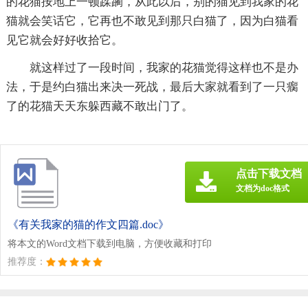
的花猫按地上一顿蹂躏，从此以后，别的猫见到我家的花
猫就会笑话它，它再也不敢见到那只白猫了，因为白猫看
见它就会好好收拾它。
就这样过了一段时间，我家的花猫觉得这样也不是办
法，于是约白猫出来决一死战，最后大家就看到了一只瘸
了的花猫天天东躲西藏不敢出门了。
点击下载文档
文档为doc格式
《有关我家的猫的作文四篇.doc》
将本文的Word文档下载到电脑，方便收藏和打印
推荐度：