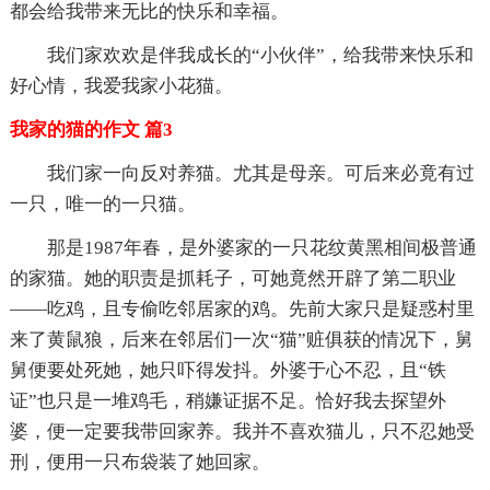
都会给我带来无比的快乐和幸福。
我们家欢欢是伴我成长的“小伙伴”，给我带来快乐和
好心情，我爱我家小花猫。
我家的猫的作文 篇3
我们家一向反对养猫。尤其是母亲。可后来必竟有过
一只，唯一的一只猫。
那是1987年春，是外婆家的一只花纹黄黑相间极普通
的家猫。她的职责是抓耗子，可她竟然开辟了第二职业
——吃鸡，且专偷吃邻居家的鸡。先前大家只是疑惑村里
来了黄鼠狼，后来在邻居们一次“猫”赃俱获的情况下，舅
舅便要处死她，她只吓得发抖。外婆于心不忍，且“铁
证”也只是一堆鸡毛，稍嫌证据不足。恰好我去探望外
婆，便一定要我带回家养。我并不喜欢猫儿，只不忍她受
刑，便用一只布袋装了她回家。