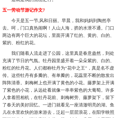
五一劳动节游记作文7
今天是五一节,风和日丽。早晨，我和妈妈到陶然亭
去。呵，门口真热闹啊！人山人海，挤的水泄不通。门口
两边有两个巨大的花坛，里面开满了红的、黄的、白的、
紫的、粉红的花。
我们随着人流走进了公园，这里真是春意盎然，到处
充满了节日的气氛。牡丹园里盛开着一朵朵紫的、白的、
粉红的牡丹花。人们都称牡丹为“花中之王”，真是名不虚
传。这些牡丹有多瓣的、有单瓣的，花蕊里不断的散发出
阵阵清香。刺梅树上也开满了黄色的小花。藤萝架上开满
了紫色的小花，从远处看就像一串串紫色的大葡萄。许多
人拿着照相机，在牡丹花前、刺梅树旁、藤萝架下，留下
了春天的美好回忆。一进门就看见一座清澈明亮的湖。鱼
儿在水里欢快的游来游去，泛起一层层浪花，在阳学映照