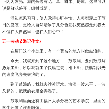
下闪闪发光。湖的旁边有花、草、树木、房屋。这里可以
说是鲜花盛开，绿树成荫，
湖边凉风习习，使人觉得心旷神怡。人每都穿上了节
日的盛装，更给大自然增添了几分色彩我突然感觉到春天
不但在大自然里，也在人们心中！
五一劳动节游记作文8
在厦门这个小岛里，有一个著名的地方叫做鼓浪屿。
今天，我就来到了这个地方——鼓浪屿。要到鼓浪屿
必须坐船，所以我就坐了快艇过去，刚上船，快艇就以光
的速度飞奔去鼓浪屿了。
到了鼓浪屿，我就去沙滩玩水。海浪一波未平，一波
又起的，把我的衣服全弄湿了。
鼓浪屿里面还有由福州大学分校的艺术学院，里面的
学生还做了许多雕像。