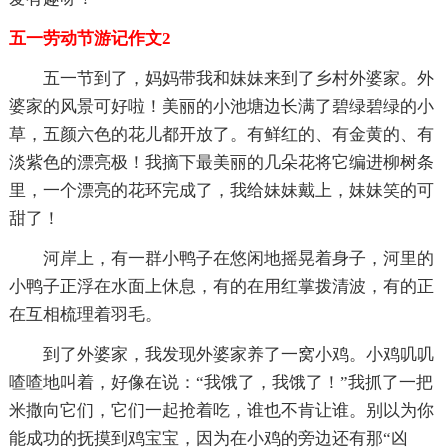
五一劳动节游记作文2
五一节到了，妈妈带我和妹妹来到了乡村外婆家。外
婆家的风景可好啦！美丽的小池塘边长满了碧绿碧绿的小
草，五颜六色的花儿都开放了。有鲜红的、有金黄的、有
淡紫色的漂亮极！我摘下最美丽的几朵花将它编进柳树条
里，一个漂亮的花环完成了，我给妹妹戴上，妹妹笑的可
甜了！
河岸上，有一群小鸭子在悠闲地摇晃着身子，河里的
小鸭子正浮在水面上休息，有的在用红掌拨清波，有的正
在互相梳理着羽毛。
到了外婆家，我发现外婆家养了一窝小鸡。小鸡叽叽
喳喳地叫着，好像在说：“我饿了，我饿了！”我抓了一把
米撒向它们，它们一起抢着吃，谁也不肯让谁。别以为你
能成功的抚摸到鸡宝宝，因为在小鸡的旁边还有那“凶