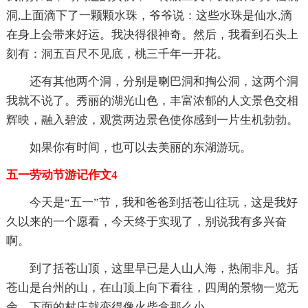
洞,上面滴下了一颗颗水珠，爷爷说：这些水珠是仙水,滴
在身上会带来好运。我决得很神奇。然后，我看到石头上
刻有：洞五百尺不见底，桃三千年一开花。
还有其他两个洞，分别是喇巴洞和掏公洞，这两个洞
我就不说了。秀丽的湖光山色，丰富浓郁的人文景色交相
辉映，融入碧波，观赏两边景色使你感到一片生机勃勃。
如果你有时间，也可以去美丽的东湖游玩。
五一劳动节游记作文4
今天是“五一”节，我和爸爸到括苍山往玩，这是我好
久以来的一个愿看，今天终于实现了，别说我有多兴奋
啊。
到了括苍山顶，这里早已是人山人海，热闹非凡。括
苍山是台州的山，在山顶上向下看往，四周的景物一览无
余，下面的村庄就变得像火柴盒那么小。