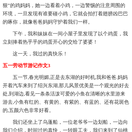
狠”的鸡妈妈，她一边看着小鸡，一边警惕的注意周围的
环境，一旦发现有谁要碰小鸡，它就会拍打着翅膀凶巴巴
的啄你，就像爸爸妈妈守护着我们一样。
下午，我和妹妹在一间小屋子里发现了以个鸡蛋，我
立刻捧着热乎乎的鸡蛋开心的交给了婆婆！
这一天，我过的真快乐！
五一劳动节游记作文3
五一节,春光明媚,正是去东湖的好时机,我和爸爸.妈妈
开着汽车来到了绍兴东湖,那儿风景优美是一个观光的好去
处,到湖边,看见一条条活泼可爱的小鱼在清晰的水里游来
游去,小鱼有红的、有黄的、有紫的、有蓝的、还有花斑色
的,五颜六色非常好看。
我们还坐上了乌蓬船，一位老爷爷一边划船，一边向
我们介绍，时间过的真快，一转眼工夫，我们来到了仙桃