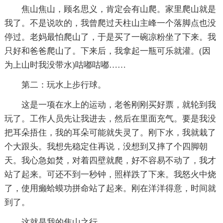
焦山焦山，顾名思义，肯定会有山爬。家里爬山就是
我了。不是说吹的，我曾爬过天柱山主峰一个落脚点也没
停过。老妈最怕爬山了，于是买了一碗凉粉坐了下来。我
只好和爸爸爬山了。下来后，我拿起一瓶可乐就灌。(因
为上山时我没带水)咕嘟咕嘟……
第二：玩水上步行球。
这是一项在水上的运动，老爸刚刚买好票，就轮到我
玩了。工作人员先让我进去，然后在里面充气。要是我没
把耳朵捂住，我的耳朵可能就失灵了。刚下水，我就栽了
个大跟头。我想先稳定住再说，没想到又摔了个四脚朝
天。我心急如焚，对着四壁就爬，好不容易不动了，我才
站了起来。可还不到一秒钟，照样跌了下来。我怒火中烧
了，使用癞蛤蟆功拼命站了起来。刚在洋洋得意，时间就
到了。
这就是我的焦山之行。