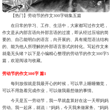
【热门】劳动节的作文300字锦集五篇
在日常的学习、工作、生活中，大家都写过作文吧，
作文是从内部言语向外部言语的过渡，即从经过压缩的简
要的、自己能明白的语言，向开展的、具有规范语法结构
的、能为他人所理解的外部语言形式的转化。写起作文来
就毫无头绪？以下是小编精心整理的劳动节的作文300字5
篇，欢迎阅读与收藏。
劳动节的作文300字 篇1
每到放假就是我最开心的时候，可以早上睡睡懒觉，
可以不用急着完成作业，可以做我最想做的事情。
今天是五一劳动节，我一早就盘算好在这一天帮妈妈
劳动。我一起床，就说：“妈妈，今天我来做家务。”妈妈