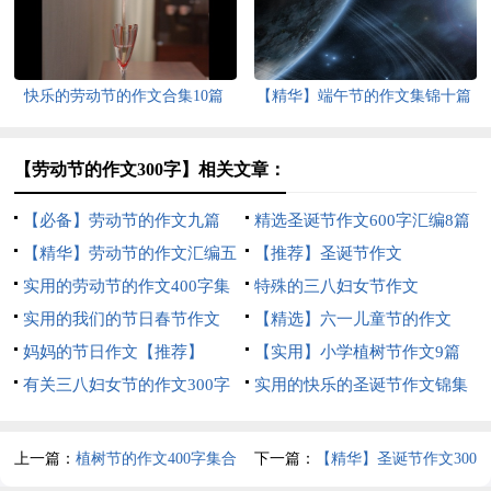
快乐的劳动节的作文合集10篇
【精华】端午节的作文集锦十篇
【劳动节的作文300字】相关文章：
【必备】劳动节的作文九篇
精选圣诞节作文600字汇编8篇
【精华】劳动节的作文汇编五
【推荐】圣诞节作文
篇
实用的劳动节的作文400字集
特殊的三八妇女节作文
锦8篇
实用的我们的节日春节作文
【精选】六一儿童节的作文
300字汇编十篇
妈妈的节日作文【推荐】
200字四篇
【实用】小学植树节作文9篇
有关三八妇女节的作文300字
实用的快乐的圣诞节作文锦集
集合9篇
9篇
上一篇：
植树节的作文400字集合
下一篇：
【精华】圣诞节作文300