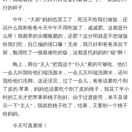
行的样子。
中午，“大厨”妈妈也罢工了，死活不给我们做饭，还
说什么我和爸爸今天中午不用吃饭了，减减肥。这都是什
么呀！我都养的尖嘴猴腮的，还肥？这分明就是不想做饭
给我们吃，自己编的借口嘛！无奈，我只好和爸爸亲自下
厨，勉强吃了一顿最难吃的饭，这都是托妈妈的“福”啊！
晚上，两位“主人”把我这个“仆人”累的可够呛。他们
一会儿叫我给他们端洗脸水，一会儿又叫端洗脚水，还叫
我给他们洗脚。这还没完，过了一会儿，爸爸说要吃个削
了皮的.苹果，妈妈也说要吃个削了皮的桃子，我花了半小
时的工夫才把苹果和桃子削好。由于过渡疲劳，来不及请
示一下“主人”，我就把桃子吃了，结果，又要削一个桃子
给妈妈。
今天可真累呀！