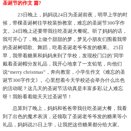
圣诞节的作文 篇7
23日晚上，妈妈说24日为圣诞前夜，明早上学的时
候，带棵圣诞树往学校装扮教室，难忘的圣诞节300字作
文。24日晚上还要带我往吃圣诞大餐呢。听了妈妈的话，
我可开心了，晚上做个甜甜的梦，梦见小朋友们围着我带
的圣诞树唱歌、舞蹈，吃着圣诞老爷爷发的糖果。 25日
早，我带着糖果和妈妈来到了学校，发现校门口的`同学
戴着圣诞帽分发礼品，我开心地拿了一支铅笔，向他们
说“merry christmas”，奔向教室，小学生作文《难忘的圣
诞节300字作文》。心里想着今天学校还会举办什么出色
的活动呢？这几天的圣诞节活动真是丰富多彩,让人难忘
呀！我盼看着能天天过圣诞节！
总算到了晚上，妈妈和爸爸带我往吃圣诞大餐，我看
到了出色的魔术表演，还领取了圣诞老爷爷发的糖果等小
礼品，妈妈说25日上学，让我把这些糖果都分给大家。