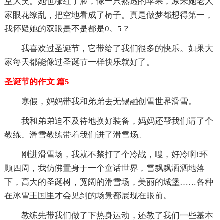
堂大笑。她也涨红了脸，像一只熟透的苹果，原来她老人
家眼花缭乱，把空地看成了椅子。真是做梦都想得第一，
我怀疑她的双眼是不是都是0。5？
我喜欢过圣诞节，它带给了我们很多的快乐。如果大
家每天都能像过圣诞节一样快乐就好了。
圣诞节的作文 篇5
寒假，妈妈带我和弟弟去无锡融创雪世界滑雪。
我和弟弟迫不及待地换好装备，妈妈还帮我们请了个
教练。滑雪教练带着我们进了滑雪场。
刚进滑雪场，我就不禁打了个冷战，嗖，好冷啊!环
顾四周，我仿佛置身于一个童话世界，雪飘飘洒洒地落
下，高大的圣诞树，宽阔的滑雪场，美丽的城堡……各种
在冰雪王国里才会见到的场景都展现在眼前。
教练先带我们做了下热身运动，还教了我们一些基本