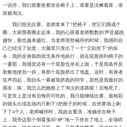
一说停，我们就要抢着坐在椅子上，谁要是没摊着座，谁
就被淘汰。
我们组先比赛。老师拿来了7把椅子，把它们围成个
圈，大家围着圈走起来，我的心跟着老师数数的'声音越跳
越快，脸也越来越红。当老师突然喊停的时候，我感到自
己已经没了知觉，大脑里只发出了一个“立刻坐下”的命
令，我的全身肌肉就无条件地执行，就在屁股挨到椅子的
一霎那，我感觉还有一个屁股也坐在上面，于是我条件反
射般地使劲一拱，将那个屁股挤出了地盘。这时，有座者
笑声四起，我抬头一看被我挤跑的同学，居然是我最好的
朋友，唉，我怎么把她推上了淘汰的道路呢！后悔死了。
可是世上是没有后悔药可吃的，我只能继续比赛。最精彩
的镜头出现在场内只剩下3把椅子的时候，自然赛场上剩
下了4个人，老师喊停时，我故会重演，准确坐在椅子
上，我旁边那个倒霉鬼却“砰”地一下坐在了地上，全场哄