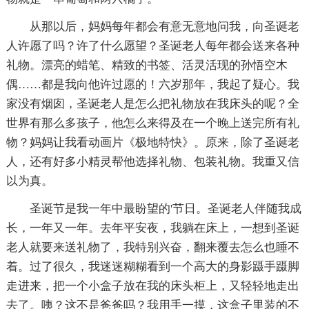
从那以后，妈妈每年都会有意无意地问我，向圣诞老
人许愿了吗？许了什么愿望？圣诞老人每年都会送来各种
礼物。漂亮的蜡笔、精致的书签、活灵活现的孙悟空木
偶……都是我向他许过愿的！六岁那年，我起了疑心。我
家没有烟囱，圣诞老人是怎么把礼物放在我床头的呢？全
世界有那么多孩子，他怎么来得及在一个晚上送完所有礼
物？妈妈让我看动画片《极地特快》。原来，除了圣诞老
人，还有好多小精灵帮他选择礼物、包装礼物。我重又信
以为真。
圣诞节是我一年中最盼望的'节日。圣诞老人伴随我成
长，一年又一年。去年平安夜，我躺在床上，一想到圣诞
老人就要来送礼物了，我特别兴奋，翻来覆去怎么也睡不
着。过了很久，我迷迷糊糊看到一个高大的身影蹑手蹑脚
走进来，把一个小盒子放在我的床头柜上，又轻轻地走出
去了。咦？这不是爸爸吗？我用手一摸，这盒子里装的不