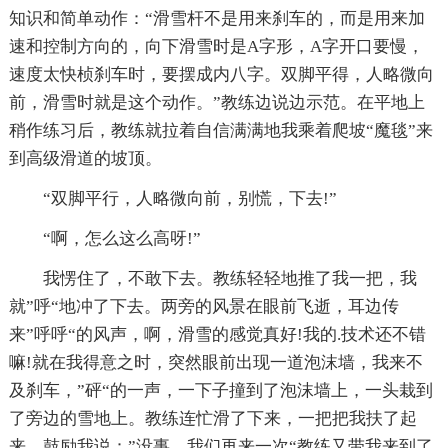
知识和简单动作：“滑雪杆不是用来刹车的，而是用来加
速和控制方向的，向下滑雪时是A字形，A字开口要慢，
速度太快桢刹车时，要摆成内八字。双脚平得，人略微向
前，滑雪时就是这个动作。”教练边说边示范。在平地上
稍作练习后，教练就拉着自信满满地我乘着爬坡“魔毯”来
到高级滑道的坡顶。
“双脚平行，人略微向前，别慌，下去!”
“啊，怎么这么高呀!”
我愣住了，不敢下去。教练轻轻地推了我一把，我
就”呼“地冲了下去。两旁的风景在眼前飞逝，耳边传
来”呼呼“的风声，啊，滑雪的感觉真好!我的.技术还不错
嘛!就在我得意之时，突然眼前出现一道泡沫墙，我来不
及刹车，”砰“的一声，一下子撞到了泡沫墙上，一头栽到
了旁边的雪地上。教练连忙滑了下来，一把把我扶了起
来，鼓励我说：”没事，我们再来一次“教练又带我来到了