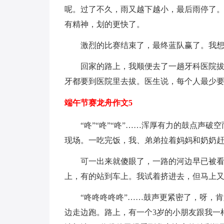
呢。过了不久，雨又越下越小，最后雨停了
有精神，划的更快了。
激烈的比赛结束了，最终蓝队赢了。我
回家的路上，我顺便去了一趟牙科医院
牙都要到医院里去拔。医生说，每个人最少要换
端午节赛龙舟作文5
“咚”“咚”“咚”……浑厚有力的鼓点声
现场。一吃完饭，我、弟弟拉着妈妈和奶奶
可一出来就傻眼了，一路的河边早已被
上，有的站到车上。我试着挤进去，但马上
“咚咚咚咚咚”……鼓声更紧密了，呀，
边走边跑。路上，有一个3岁的小朋友跟我一