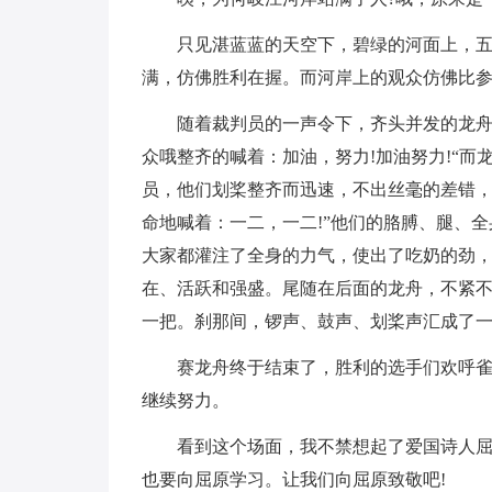
只见湛蓝蓝的天空下，碧绿的河面上，
满，仿佛胜利在握。而河岸上的观众仿佛比
随着裁判员的一声令下，齐头并发的龙
众哦整齐的喊着：加油，努力!加油努力!“而
员，他们划桨整齐而迅速，不出丝毫的差错
命地喊着：一二，一二!”他们的胳膊、腿、
大家都灌注了全身的力气，使出了吃奶的劲
在、活跃和强盛。尾随在后面的龙舟，不紧
一把。刹那间，锣声、鼓声、划桨声汇成了
赛龙舟终于结束了，胜利的选手们欢呼
继续努力。
看到这个场面，我不禁想起了爱国诗人
也要向屈原学习。让我们向屈原致敬吧!