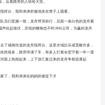
面，逗着路旁的人哈哈大笑。
舟指挥台，我和弟弟舒服地坐在凳子上观看。
，队员们桨频一致，龙舟劈浪前行，后面一条白色的龙舟紧
助威声此起彼伏，庆祝的鞭炮也不时冲向云宵，为赢的龙舟
又去了城南街道的龙舟指挥台。这里水域比乐成宽敞许多，
众依然很多，路旁停满了车，有多人打着伞坚守着一年一度
于河面上热闹起来，上下游汇集过来的龙舟争相追逐起
回家了，我和弟弟在妈妈的催促下才