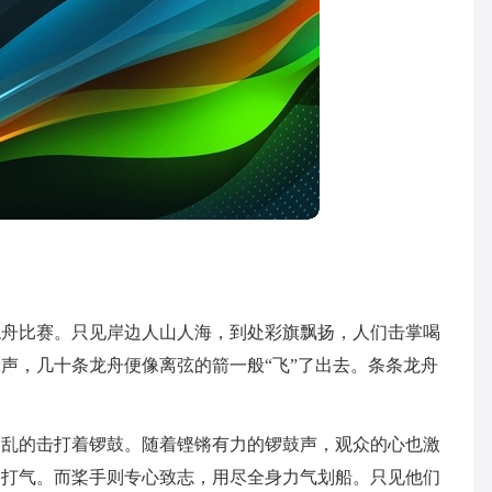
龙舟比赛。只见岸边人山人海，到处彩旗飘扬，人们击掌喝
声，几十条龙舟便像离弦的箭一般“飞”了出去。条条龙舟
不乱的击打着锣鼓。随着铿锵有力的锣鼓声，观众的心也激
油打气。而桨手则专心致志，用尽全身力气划船。只见他们