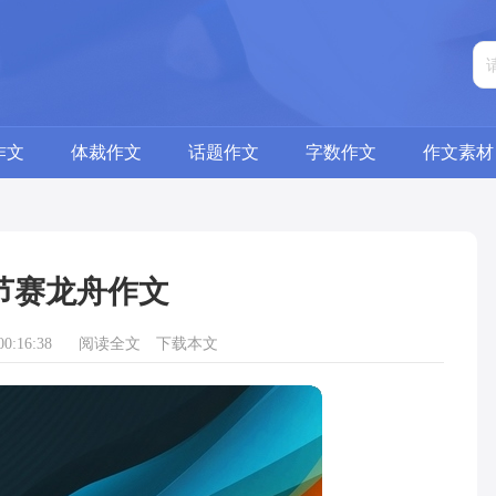
作文
体裁作文
话题作文
字数作文
作文素材
节赛龙舟作文
0:16:38
阅读全文
下载本文