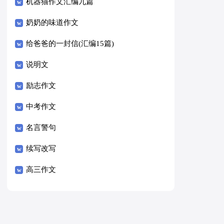
8篇）
机器猫作文汇编九篇
奶奶的味道作文
给爸爸的一封信(汇编15篇)
说明文
励志作文
中考作文
名言警句
续写改写
高三作文