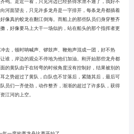
炮齐鸣。走近一看，只见河边已经挤得水泄不通了，我好不
。向河面望去，只见许多龙舟是一字排开，每条龙舟都插着
，好像真的蛟龙在翻江倒海。而船上的那些队员们身穿整齐
抖擞，好像要马上大干一场似的，站在船头的那个指挥者更
前冲去，顿时呐喊声、锣鼓声、鞭炮声混成一团，好不热
肯让谁，岸边的观众不停地为他们加油。刚开始那些龙舟都
前面的黄队由于在转弯的时候角度没有控制好，结果被别的
掩耳之势超过了黄队，白队也不甘落后，紧随其后，最后可
，队员们一齐使劲，动作整齐，渐渐的超过了许多队，获得
了资江河的上空。
一年一度的赛龙舟比赛开始了。