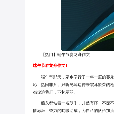
【热门】端午节赛龙舟作文
端午节赛龙舟作文1
端午节那天，家乡举行了一年一度的赛
彩，热闹非凡。只听见耳边传来震耳欲聋的枪
都你追我赶，不甘示弱。
船头都站着一名鼓手，井然有序，不慌
情澎湃，奋力的呐喊助威，为自己的队伍加