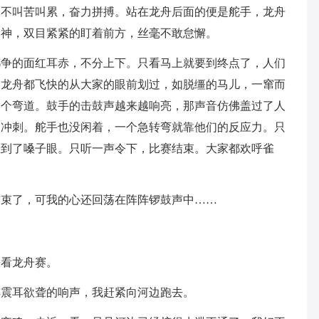
仍不叫苦叫累，奋力拼搏。站在龙舟后面的便是舵手，龙舟
会神，双目紧紧的盯着前方，丝毫不敢怠懈。
都争的面红耳赤，不分上下。只看马上就要到终点了，人们
只龙舟都飞快的从大家的眼前划过，如脱缰的马儿，一窜而
一个弯道。鼓手的击鼓声越来越响亮，那声音仿佛盖过了人
入冲刺。舵手也没闲着，一个急转弯就靠他们的反应力。只
悬到了嗓子眼。只听一声令下，比赛结束。大家都欢呼雀
结束了，可我的心还回荡在阵阵锣鼓声中……
去看龙舟赛。
阵震耳欲聋的响声，我赶紧向河边跑去。