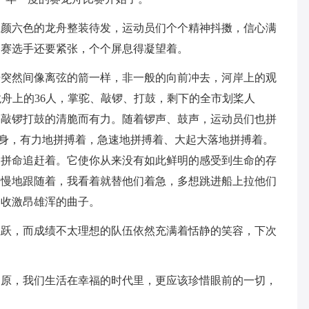
五颜六色的龙舟整装待发，运动员们个个精神抖擞，信心满
参赛选手还要紧张，个个屏息得凝望着。
舟突然间像离弦的箭一样，非一般的向前冲去，河岸上的观
龙舟上的36人，掌驼、敲锣、打鼓，剩下的全市划桨人
，敲锣打鼓的清脆而有力。随着锣声、鼓声，运动员们也拼
全身，有力地拼搏着，急速地拼搏着、大起大落地拼搏着。
，拼命追赶着。它使你从来没有如此鲜明的感受到生命的存
不慢地跟随着，我看着就替他们着急，多想跳进船上拉他们
一收激昂雄浑的曲子。
雀跃，而成绩不太理想的队伍依然充满着恬静的笑容，下次
屈原，我们生活在幸福的时代里，更应该珍惜眼前的一切，