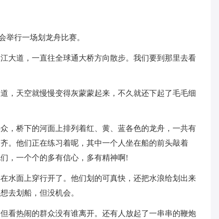
，会举行一场划龙舟比赛。
滨江大道，一直往全球通大桥方向散步。我们要到那里去看
大道，天空就慢慢变得灰蒙蒙起来，不久就还下起了毛毛细
群众，桥下的河面上排列着红、黄、蓝各色的龙舟，一共有
齐齐。他们正在练习着呢，其中一个人坐在船的前头敲着
们，一个个的多有信心，多有精神啊!
样在水面上穿行开了。他们划的可真快，还把水浪给划出来
很想去划船，但没机会。
，但看热闹的群众没有谁离开。还有人放起了一串串的鞭炮