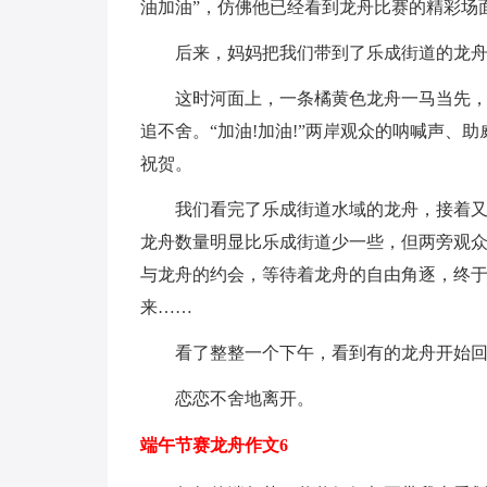
油加油”，仿佛他已经看到龙舟比赛的精彩场
后来，妈妈把我们带到了乐成街道的龙
这时河面上，一条橘黄色龙舟一马当先
追不舍。“加油!加油!”两岸观众的呐喊声、
祝贺。
我们看完了乐成街道水域的龙舟，接着
龙舟数量明显比乐成街道少一些，但两旁观
与龙舟的约会，等待着龙舟的自由角逐，终
来……
看了整整一个下午，看到有的龙舟开始
恋恋不舍地离开。
端午节赛龙舟作文6