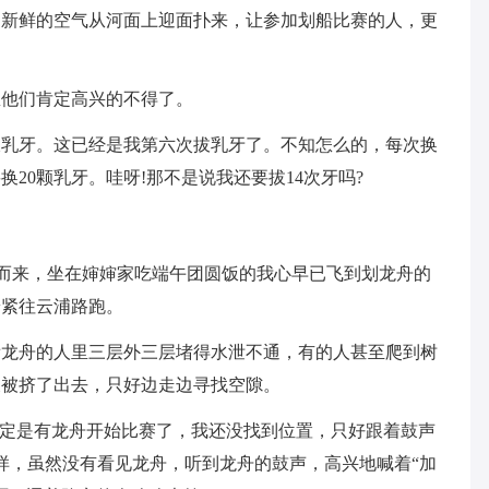
。新鲜的空气从河面上迎面扑来，让参加划船比赛的人，更
想他们肯定高兴的不得了。
拔乳牙。这已经是我第六次拔乳牙了。不知怎么的，每次换
20颗乳牙。哇呀!那不是说我还要拔14次牙吗?
破空而来，坐在婶婶家吃端午团圆饭的我心早已飞到划龙舟的
赶紧往云浦路跑。
看龙舟的人里三层外三层堵得水泄不通，有的人甚至爬到树
又被挤了出去，只好边走边寻找空隙。
肯定是有龙舟开始比赛了，我还没找到位置，只好跟着鼓声
样，虽然没有看见龙舟，听到龙舟的鼓声，高兴地喊着“加