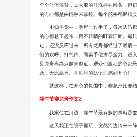
个个汗流浃背，豆大般的汗珠挂在额头，但
的方向都是由舵手来掌控。每个舵手都聚精
不知不觉中，赛程已过半了，每次队伍
的心都悬了起来，目不转睛的盯着江面。每
过，还没反应过来，所有龙舟都经过了最后
们的欢呼、打气声。而桨手便拼尽全力，进
见龙舟离终点越来越近，观众们激动的心都
跃，无比高兴。为胜利的队伍而感到开心!
就这样，在开心的氛围中，赛龙舟比赛
端午节赛龙舟作文2
我家住在河边，端午节最有趣的事就是
这天我正在院子里玩，突然河边传来一