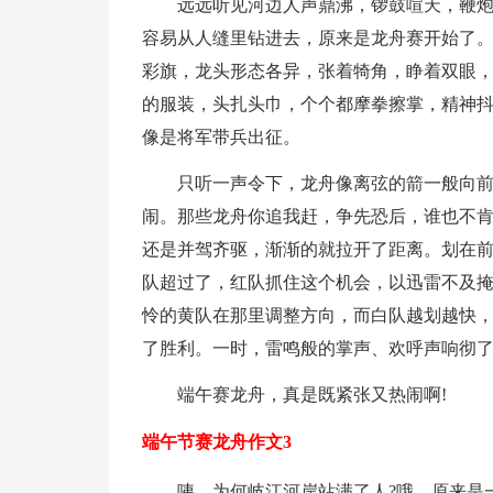
远远听见河边人声鼎沸，锣鼓喧天，鞭
容易从人缝里钻进去，原来是龙舟赛开始了
彩旗，龙头形态各异，张着犄角，睁着双眼
的服装，头扎头巾，个个都摩拳擦掌，精神
像是将军带兵出征。
只听一声令下，龙舟像离弦的箭一般向
闹。那些龙舟你追我赶，争先恐后，谁也不
还是并驾齐驱，渐渐的就拉开了距离。划在
队超过了，红队抓住这个机会，以迅雷不及
怜的黄队在那里调整方向，而白队越划越快
了胜利。一时，雷鸣般的掌声、欢呼声响彻
端午赛龙舟，真是既紧张又热闹啊!
端午节赛龙舟作文3
咦，为何岐江河岸站满了人?哦，原来是