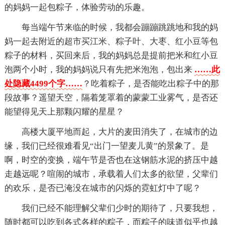
的妈妈一起包粽子，体验劳动的乐趣。
每当端午节来临的时候，我都会蹦蹦跳跳地和我的妈
妈一起去附近的超市买江米、粽子叶、大枣、红小豆等包
粽子的材料，买回来后，我的妈妈总是提前把米和红小豆
泡两个小时，我的妈妈说只有先把米泡泡，包出来
……此
处隐藏4499个字……
？吃着粽子，是否能吃出粽子中的那
段故事？遥望天空，隔着笼罩着的蒙蒙工业雾气，是否还
能望得见天上那颗闪耀的星星？
高楼大厦平地而起，大片的麦田消失了，在城市的边
缘，我们已经很难看见“出门一望麦儿黄”的景象了。是
啊，时空的变换，端午节是否也在这钢筋水泥的挤压中越
走越远呢？喧闹的城市，承载着人们太多的欲望，父辈们
的欢乐，是否已淹没在城市的闪烁的霓虹灯中了呢？
我们已经不能理解父辈们少时的期待了，只要我想，
随时都可以吃到各式各样的粽子，而粽子的味道似乎也越