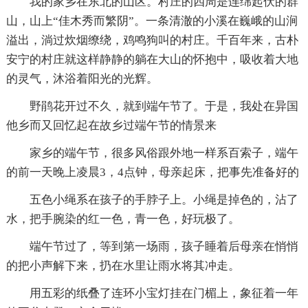
我的家乡在东北的山区。村庄的四周是连绵起伏的群
山，山上“佳木秀而繁阴”。一条清澈的小溪在巍峨的山涧
溢出，淌过炊烟缭绕，鸡鸣狗叫的村庄。千百年来，古朴
安宁的村庄就这样静静的躺在大山的怀抱中，吸收着大地
的灵气，沐浴着阳光的光辉。
野鹃花开过不久，就到端午节了。于是，我处在异国
他乡而又回忆起在故乡过端午节的情景来
家乡的端午节，很多风俗跟外地一样系百索子，端午
的前一天晚上凌晨3，4点钟，母亲起床，把事先准备好的
五色小绳系在孩子的手脖子上。小绳是掉色的，沾了
水，把手腕染的红一色，青一色，好玩极了。
端午节过了，等到第一场雨，孩子睡着后母亲在悄悄
的把小声解下来，扔在水里让雨水将其冲走。
用五彩的纸叠了连环小宝灯挂在门楣上，象征着一年