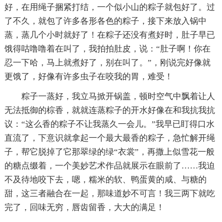
好，在用绳子捆紧打结，一个似小山的粽子就包好了。过
了不久，就包了许多各形各色的粽子，接下来放入锅中
蒸，蒸几个小时就好了！在粽子还没有煮好时，肚子早已
饿得咕噜噜着在叫了，我拍拍肚皮，说：“肚子啊！你在
忍一下哈，马上就煮好了，别在叫了。”，刚说完好像就
更饿了，好像有许多虫子在咬我的胃，难受！
粽子一蒸好，我立马掀开锅盖，顿时空气中飘着让人
无法抵御的棕香，就就连蒸粽子的开水好像在和我抗我抗
议：“这么香的粽子不让我蒸久一会儿。”我早已盯得口水
直流了，下意识就拿起一个最大最香的粽子，急忙解开绳
子，帮它脱掉了它那翠绿的绿“衣裳”，再撒上似雪花一般
的糖点缀着，一个美妙艺术作品就展示在眼前了……我迫
不及待地咬下去，嗯，糯米的软、鸭蛋黄的咸、与糖的
甜，这三者融合在一起，那味道妙不可言！我三两下就吃
完了，回味无穷，唇齿留香，大大的满足！