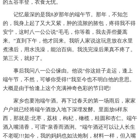
的五谷丰登，衣食无忧。
记忆最深的是我8岁那年的端午节。那年，不知怎
的，我身上起了又大又紫，肿的流脓的脓包，疼得我不得
安宁，这时八一公公说“毛毛，你等着，我去弄些薆蒿
来。”直到下午，他才回来。我听人家说这玩意放在水里
煮沸后，用水洗澡，能治百病。我洗完澡后果真不疼了。
第三天，就好了。
事后我问八一公公缘由。他说“你这娃子走运，逢上
端午节，不然，可够你受得!”我至今也不明白他的意思。
大概是由于恰逢上这个充满神奇色彩的节日吧!
家乡也要泡端午酒。再下过春天的第一场雨后，家家
户户就已经将端午酒放入地下深埋发酵。里面放6样东
西，那就是:北枣，荔枝，枸杞，橄榄，桂圆和杏仁。端午
酒入嘴清香，可谓“泉香而酒洌。”端午酒还可以让人长生
不老呢!!!如今，我的妈妈也如法炮制，材料一样，但入嘴