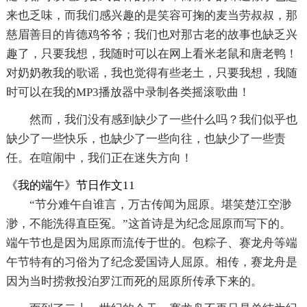
来也乏味，而我们感兴趣的是笑容可掬的麦当劳叔叔，那
慈眉善目的肯德鸡爷爷；我们也对那古老的故事也缺乏兴
趣了，只要我想，我随时可以在网上看米老鼠和唐老鸭！
对奶奶教我的歌谣，我也觉得有些老土，只要我想，我随
时可以在我的MP3播放器中录制各类摇滚歌曲！
然而，我们没有感到缺少了一些什么吗？我们似乎也
缺少了一些快乐，也缺少了一些向往，也缺少了一些责
任。在喧闹中，我们正在迷失方向！
《我的端午》节日作文11
“节分难午自谁言，万古传闻为屈原。堪笑楚江空渺
渺，不能洗得直臣冤。”这首诗是为纪念屈原而写下的。
端午节也是因为屈原而流传于世的。包粽子、赛龙舟等端
午节特有的习俗为了纪念爱国诗人屈原。相传，赛龙舟是
因为当时捞救投泊罗江而死的屈原所传承下来的。