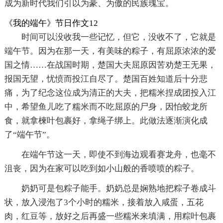
成为新时代我们引以为豪、为傲的民族瑰宝。
《我的端午》节日作文12
时间可以没收我一些记忆，但它，没收不了，它就是
端午节。因为在那一天，有美味的粽子，有屈原浓浓的爱
国之情……在战国时期，楚国大夫屈原因苦劝楚王无果，
报国无望，忧愤而投江自尽了。楚国百姓知道后十分悲
痛，为了纪念这位成为清正的大夫，把糯米捏成团投入江
中，希望鱼儿吃了糯米而不吃屈原的尸身，因怕蛟龙所
食，就拿楝叶包裹好，拿绳子绑上。此做法逐渐演化成
了“端午节”。
在端午节这一天，即使不到海边观看赛龙舟，也毫不
沮丧，因为在家可以吃到如小山般的香喷喷的粽子。
奶奶可是包粽子能手。奶奶总是娴熟地把粽子卷成斗
状，放入浸泡了3个小时的糯米，接着放入咸蛋，五花
肉，红豆等，放好之后再盛一些糯米来填满，用粽叶包裹