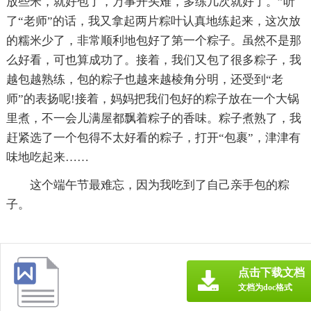
放些米，就好包了，万事开头难，多练几次就好了。”听
了“老师”的话，我又拿起两片粽叶认真地练起来，这次放
的糯米少了，非常顺利地包好了第一个粽子。虽然不是那
么好看，可也算成功了。接着，我们又包了很多粽子，我
越包越熟练，包的粽子也越来越棱角分明，还受到“老
师”的表扬呢!接着，妈妈把我们包好的粽子放在一个大锅
里煮，不一会儿满屋都飘着粽子的香味。粽子煮熟了，我
赶紧选了一个包得不太好看的粽子，打开“包裹”，津津有
味地吃起来……
这个端午节最难忘，因为我吃到了自己亲手包的粽
子。
点击下载文档
文档为doc格式