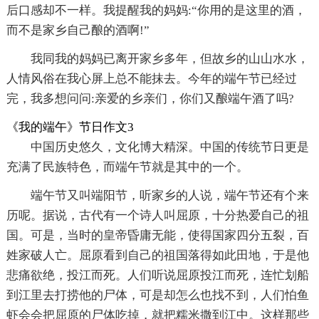
后口感却不一样。我提醒我的妈妈:“你用的是这里的酒，
而不是家乡自己酿的酒啊!”
我同我的妈妈已离开家乡多年，但故乡的山山水水，
人情风俗在我心屏上总不能抹去。今年的端午节已经过
完，我多想问问:亲爱的乡亲们，你们又酿端午酒了吗?
《我的端午》节日作文3
中国历史悠久，文化博大精深。中国的传统节日更是
充满了民族特色，而端午节就是其中的一个。
端午节又叫端阳节，听家乡的人说，端午节还有个来
历呢。据说，古代有一个诗人叫屈原，十分热爱自己的祖
国。可是，当时的皇帝昏庸无能，使得国家四分五裂，百
姓家破人亡。屈原看到自己的祖国落得如此田地，于是他
悲痛欲绝，投江而死。人们听说屈原投江而死，连忙划船
到江里去打捞他的尸体，可是却怎么也找不到，人们怕鱼
虾会会把屈原的尸体吃掉，就把糯米撒到江中。这样那些