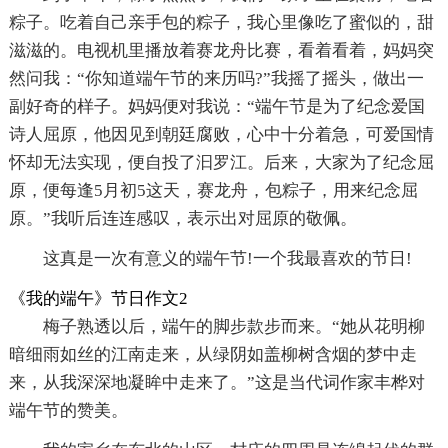
粽子。吃着自己亲手包的粽子，我心里像吃了蜜似的，甜
滋滋的。电视机里播放着赛龙舟比赛，看着看着，妈妈突
然问我：“你知道端午节的来历吗?”我摇了摇头，做出一
副好奇的样子。妈妈便对我说：“端午节是为了纪念爱国
诗人屈原，他因见到朝廷腐败，心中十分着急，可爱国情
怀却无法实现，便自投了汩罗江。后来，大家为了纪念屈
原，便每逢5月初5这天，赛龙舟，包粽子，用来纪念屈
原。”我听后连连感叹，表示出对屈原的敬佩。
这真是一次有意义的端午节!一个我最喜欢的节日!
《我的端午》节日作文2
梅子熟透以后，端午的脚步款步而来。“她从花明柳
暗细雨如丝的江南走来，从绿阴如盖柳树含烟的梦中走
来，从我深深地凝眸中走来了。”这是当代词作家丰桦对
端午节的赞美。