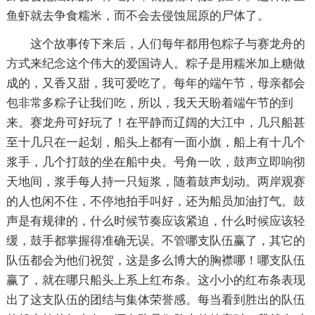
鱼虾就去争食糯米，而不会去侵蚀屈原的尸体了。
这个故事传下来后，人们每年都用包粽子与赛龙舟的
方式来纪念这个伟大的爱国诗人。粽子是用糯米加上糖做
成的，又香又甜，我可爱吃了。每年的端午节，母亲都会
包非常多粽子让我们吃，所以，我天天盼着端午节的到
来。赛龙舟可好玩了！在平静而辽阔的大江中，几只船甚
至十几只在一起划，船头上都有一面小旗，船上有十几个
浆手，几个打鼓的坐在船中央。号角一吹，鼓声立即响彻
天地间，浆手每人持一只短浆，随着鼓声划动。两岸观赛
的人也闲不住，不停地拍手叫好，还为船员加油打气。鼓
声是有规律的，什么时候节奏应该紧迫，什么时候应该轻
缓，鼓手都掌握得准确无误。不管哪支队伍赢了，其它的
队伍都会为他们祝贺，这是多么博大的胸襟哪！哪支队伍
赢了，就在哪只船头上系上红布条。这小小的红布条表现
出了这支队伍的团结与集体荣誉感。每当看到胜出的队伍