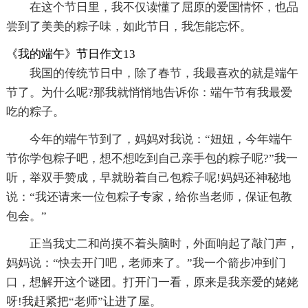
在这个节日里，我不仅读懂了屈原的爱国情怀，也品
尝到了美美的粽子味，如此节日，我怎能忘怀。
《我的端午》节日作文13
我国的传统节日中，除了春节，我最喜欢的就是端午
节了。为什么呢?那我就悄悄地告诉你：端午节有我最爱
吃的粽子。
今年的端午节到了，妈妈对我说：“妞妞，今年端午
节你学包粽子吧，想不想吃到自己亲手包的粽子呢?”我一
听，举双手赞成，早就盼着自己包粽子呢!妈妈还神秘地
说：“我还请来一位包粽子专家，给你当老师，保证包教
包会。”
正当我丈二和尚摸不着头脑时，外面响起了敲门声，
妈妈说：“快去开门吧，老师来了。”我一个箭步冲到门
口，想解开这个谜团。打开门一看，原来是我亲爱的姥姥
呀!我赶紧把“老师”让进了屋。