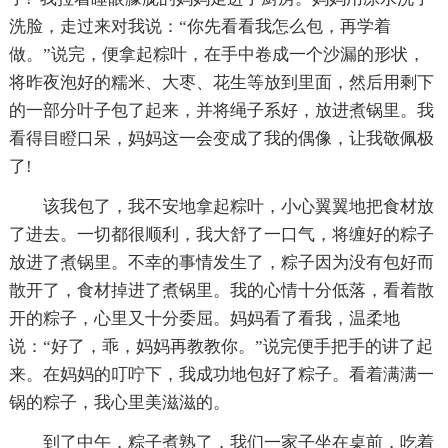
洗脸，走过来对我说：“你先看看我怎么包，再学着
做。”说完，便拿起粽叶，在手中卷成一个沙漏的形状，
将昨夜泡好的糯米、大枣、花生等放到里面，然后用剩下
的一部分叶子包了起来，并将绳子系好，放进煮锅里。我
看得目瞪口呆，妈妈这一会变成了我的偶像，让我敬佩极
了!
该我包了，我不安地拿起粽叶，小心翼翼地把食材放
了进去。一切都很顺利，我大舒了一口气，将缠好的粽子
放进了煮锅里。不幸的事情发生了，粽子因为没有包好而
散开了，食材掉进了煮锅里。我的心情十分低落，看着散
开的粽子，心里又十分委屈。妈妈看了看我，温柔地
说：“好了，乖，妈妈再教教你。”说完便手把手的讲了起
来。在妈妈的叮咛下，我成功地包好了粽子。看着满满一
锅的粽子，我心里美滋滋的。
到了中午，粽子煮熟了，我们一家子坐在桌前，吃着