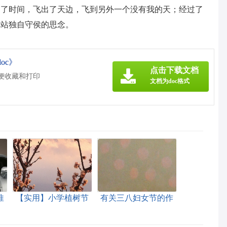
出了时间，飞出了天边，飞到另外一个没有我的天；经过了
车站独自守侯的思念。
oc》
点击下载文档
方便收藏和打印
文档为doc格式
推
【实用】小学植树节
有关三八妇女节的作
作文9篇
文300字集合9篇