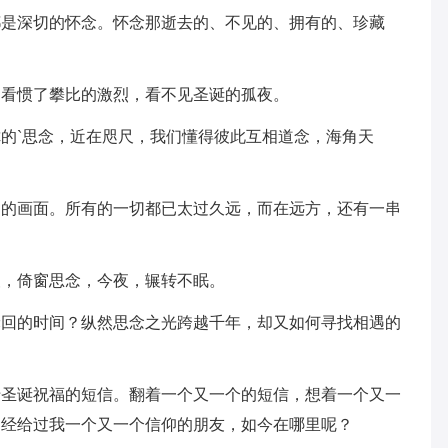
都是深切的怀念。怀念那逝去的、不见的、拥有的、珍藏
，看惯了攀比的激烈，看不见圣诞的孤夜。
的`思念，近在咫尺，我们懂得彼此互相道念，海角天
别的画面。所有的一切都已太过久远，而在远方，还有一串
夜，倚窗思念，今夜，辗转不眠。
轮回的时间？纵然思念之光跨越千年，却又如何寻找相遇的
于圣诞祝福的短信。翻着一个又一个的短信，想着一个又一
曾经给过我一个又一个信仰的朋友，如今在哪里呢？