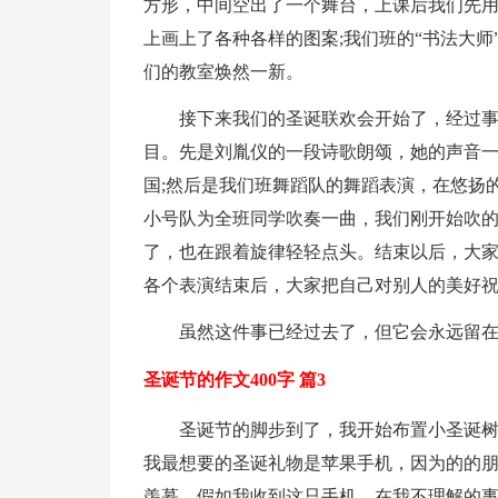
方形，中间空出了一个舞台，上课后我们先
上画上了各种各样的图案;我们班的“书法大师
们的教室焕然一新。
接下来我们的圣诞联欢会开始了，经过事
目。先是刘胤仪的一段诗歌朗颂，她的声音
国;然后是我们班舞蹈队的舞蹈表演，在悠扬
小号队为全班同学吹奏一曲，我们刚开始吹
了，也在跟着旋律轻轻点头。结束以后，大
各个表演结束后，大家把自己对别人的美好
虽然这件事已经过去了，但它会永远留
圣诞节的作文400字 篇3
圣诞节的脚步到了，我开始布置小圣诞
我最想要的圣诞礼物是苹果手机，因为的的
羡慕，假如我收到这只手机，在我不理解的