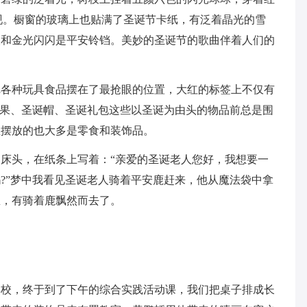
现。橱窗的玻璃上也贴满了圣诞节卡纸，有泛着晶光的雪
人和金光闪闪是平安铃铛。美妙的圣诞节的歌曲伴着人们的
把各种玩具食品摆在了最抢眼的位置，大红的标签上不仅有
安果、圣诞帽、圣诞礼包这些以圣诞为由头的物品前总是围
里摆放的也大多是零食和装饰品。
床头，在纸条上写着：“亲爱的圣诞老人您好，我想要一
?”梦中我看见圣诞老人骑着平安鹿赶来，他从魔法袋中拿
里，有骑着鹿飘然而去了。
学校，终于到了下午的综合实践活动课，我们把桌子排成长