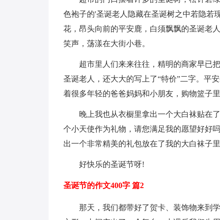
色袍子的'圣诞老人隐藏在圣诞树之中若隐若
花，昂头向前的平安鹿，白须飘飘的圣诞老
笑声，荡漾在大街小巷。
超市里人们来来往往，精明的商家早已
圣诞老人，还大大的写上了“特价”二字。平
着很多年轻的爸爸妈妈和小朋友，购物篮子
晚上我也从衣橱里拿出一个大白袜贴在了
个小天使作为礼物，请您满足我的愿望好好吗
出一个非常精美的礼包放在了我的大白袜子
好快乐的圣诞节呀!
圣诞节的作文400字 篇2
那天，我们都带好了贺卡、装饰物来到