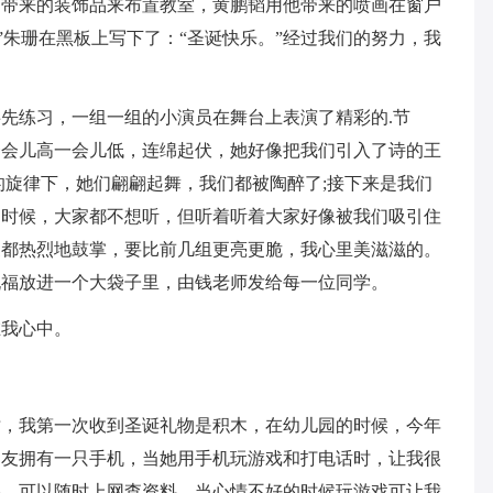
用带来的装饰品来布置教室，黄鹏韬用他带来的喷画在窗户
”朱珊在黑板上写下了：“圣诞快乐。”经过我们的努力，我
先练习，一组一组的小演员在舞台上表演了精彩的.节
一会儿高一会儿低，连绵起伏，她好像把我们引入了诗的王
的旋律下，她们翩翩起舞，我们都被陶醉了;接下来是我们
的时候，大家都不想听，但听着听着大家好像被我们吸引住
家都热烈地鼓掌，要比前几组更亮更脆，我心里美滋滋的。
祝福放进一个大袋子里，由钱老师发给每一位同学。
在我心中。
树，我第一次收到圣诞礼物是积木，在幼儿园的时候，今年
朋友拥有一只手机，当她用手机玩游戏和打电话时，让我很
事，可以随时上网查资料，当心情不好的时候玩游戏可让我