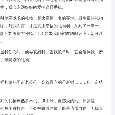
礼物，我会永远好好的爱护这只手机。
日时梦寐以求的礼物，是比赛第一名的喜悦。最幸福的礼物
照顾，对我而言，才是真正幸福的礼物啊！又到了一年一
烦不要送我“空包弹”了！如果我们家的'烟囱太小，您可以
物。
。当我伤心时，他会安慰我。当我孤单时，它会陪伴我。所
福、最特别的礼物。
慈祥和蔼的圣诞老公公、高耸矗立的圣诞树……，您一定猜
我的礼物虽然看不到、摸不到，但感受的到。那就是──
不会被困难打击，不会被阻碍沖散；而是逍遥自在、无忧无