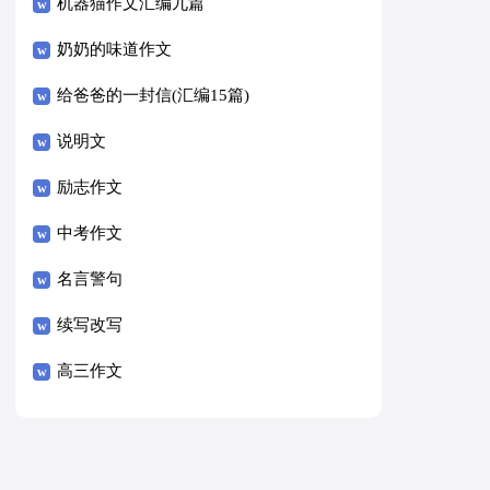
8篇）
机器猫作文汇编九篇
奶奶的味道作文
给爸爸的一封信(汇编15篇)
说明文
励志作文
中考作文
名言警句
续写改写
高三作文