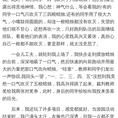
露出得意地神情。我心想：神气什么，等会看我的!有的
同学一口气只吹灭了三四根蜡烛;还有的同学用了很大力
气，小嘴鼓得圆圆的，却连一根蜡烛都没有吹灭，失望的
他们很不甘心，还想再吹一次，只好跑到队伍的后面继续
排队。看着他们的表演，我的心里既高兴又紧张，真担心
自己一根都不能吹灭，要是那样，就太没意思了。
一会儿工夫，就轮到我上场了，我快步走到摆放蜡烛
的台前，深深地吸了一口气，然后快速的向前跑动并用最
大的力量把那口气吹向蜡烛。“哇塞”，教师和同学们发出
一声惊叹,我回头一望，“一、二、三、四、五”没想到我竟
然一口气吹灭了五根蜡烛，我高兴得跳了起来。裁判教师
奖给我两张对奖券，此时，身后的同学纷纷向我投来羡慕
的目光。
后来，我还玩了许多项目，感觉都挺好。当游园活动
结束时，我已满头大汗，衣服也已湿透，但我一点都不觉