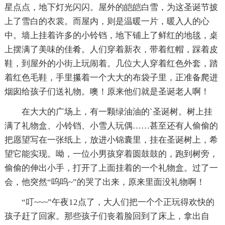
星点点，地下灯光闪闪。屋外的皑皑白雪，为这圣诞节披
上了雪白的衣裳。而屋内，则是温暖一片，暖入人的心
中。墙上挂着许多的小铃铛，地下铺上了鲜红的地毯，桌
上摆满了美味的佳肴。人们穿着新衣，带着红帽，踩着皮
鞋，到屋外的小街上玩闹着。几位大人穿着红色外套，踏
着红色毛鞋，手里攥着一个大大的布袋子里，正准备爬进
烟囱给孩子们送礼物。噢！原来他们就是圣诞老人啊！
在大大的广场上，有一颗绿油油的`圣诞树。树上挂
满了礼物盒、小铃铛、小雪人玩偶……甚至还有人偷偷的
把愿望写在一张纸上，放进小锦囊里，挂在圣诞树上，希
望它能实现。呦，一位小男孩穿着圆鼓鼓的，跑到树旁，
偷偷的伸出小手，打开了上面挂着的一个礼物盒。过了一
会，他突然“呜呜~”的哭了出来，原来里面没礼物啊！
“叮~~~”午夜12点了，大人们把一个个正玩得欢快的
孩子赶了回家。那些孩子们丧着脸回到了床上，拿出自