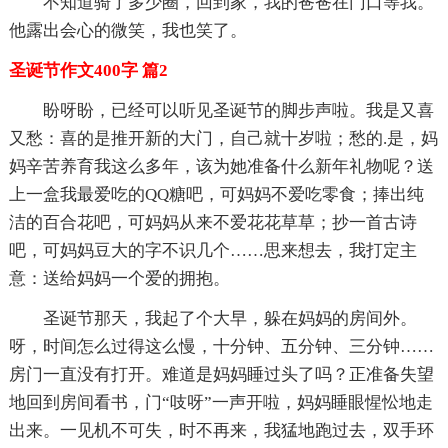
不知道骑了多少圈，回到家，我的爸爸在门口等我。
他露出会心的微笑，我也笑了。
圣诞节作文400字 篇2
盼呀盼，已经可以听见圣诞节的脚步声啦。我是又喜
又愁：喜的是推开新的大门，自己就十岁啦；愁的.是，妈
妈辛苦养育我这么多年，该为她准备什么新年礼物呢？送
上一盒我最爱吃的QQ糖吧，可妈妈不爱吃零食；捧出纯
洁的百合花吧，可妈妈从来不爱花花草草；抄一首古诗
吧，可妈妈豆大的字不识几个……思来想去，我打定主
意：送给妈妈一个爱的拥抱。
圣诞节那天，我起了个大早，躲在妈妈的房间外。
呀，时间怎么过得这么慢，十分钟、五分钟、三分钟……
房门一直没有打开。难道是妈妈睡过头了吗？正准备失望
地回到房间看书，门“吱呀”一声开啦，妈妈睡眼惺忪地走
出来。一见机不可失，时不再来，我猛地跑过去，双手环