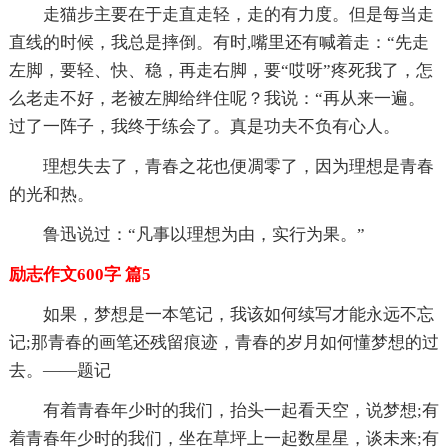
走猫步主要在于走直走轻，走的有力度。但是每当走
直线的时候，我总是摔倒。有时,嘴里还有喊着走：“先走
左脚，要轻、快、稳，再走右脚，要“哎呀”疼死我了，怎
么老走不好，老被左脚给绊住呢？我说：“再从来一遍。
过了一阵子，我终于练会了。真是功夫不负有心人。
理想失去了，青春之花也便凋零了，因为理想是青春
的光和热。
鲁迅说过：“凡事以理想为由，实行为果。”
励志作文600字 篇5
如果，梦想是一本笔记，我该如何续写才能永远不忘
记;那青春的画笔还残留痕迹，青春的岁月如何懂梦想的过
去。——题记
有着青春年少时的我们，抬头一起看天空，说梦想;有
着青春年少时的我们，坐在草坪上一起数星星，谈未来;有