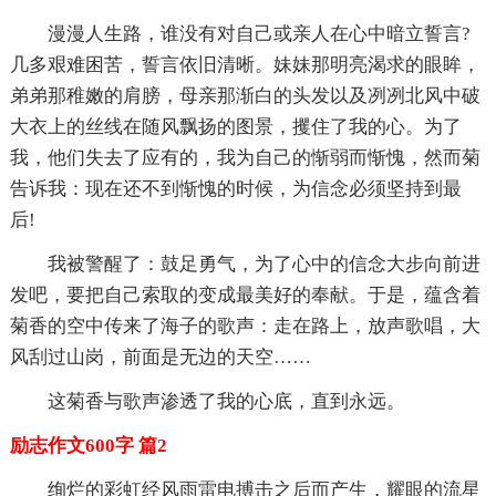
漫漫人生路，谁没有对自己或亲人在心中暗立誓言?
几多艰难困苦，誓言依旧清晰。妹妹那明亮渴求的眼眸，
弟弟那稚嫩的肩膀，母亲那渐白的头发以及冽冽北风中破
大衣上的丝线在随风飘扬的图景，攫住了我的心。为了
我，他们失去了应有的，我为自己的惭弱而惭愧，然而菊
告诉我：现在还不到惭愧的时候，为信念必须坚持到最
后!
我被警醒了：鼓足勇气，为了心中的信念大步向前进
发吧，要把自己索取的变成最美好的奉献。于是，蕴含着
菊香的空中传来了海子的歌声：走在路上，放声歌唱，大
风刮过山岗，前面是无边的天空……
这菊香与歌声渗透了我的心底，直到永远。
励志作文600字 篇2
绚烂的彩虹经风雨雷电搏击之后而产生，耀眼的流星