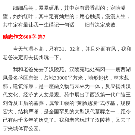
细细品尝，累累硕果，其中定有最香甜的；定睛凝
望，灼灼红叶，其中定有灿烂的；用心触摸，漫漫人生，
其中定有最让我一生谨记一句话——细节决定成败。
励志作文600字 篇7
今天气温不高，只有31、32度，并且外面有风，我和
老爸决定再去扬州玩一下。
我和老爸先去了汉陵苑。汉陵苑地处蜀冈——瘦西湖
风景名盛区东部，占地33000平方米，地形起伏，林木葱
郁，建筑浑厚，是一座融文物与园林为一体，反应扬州汉
代文化、经济的人文景观。苑中展出了西汉第一代广陵王
刘胥及王后的墓葬，属帝王级的“黄肠题凑”式椁墓，规模
宏大，结构严谨，是全国罕见的大型汉代墓葬之一，距今
已有两千多年的历史了。我和老爸玩过了汉陵苑，又去了
宁夹城体育公园。