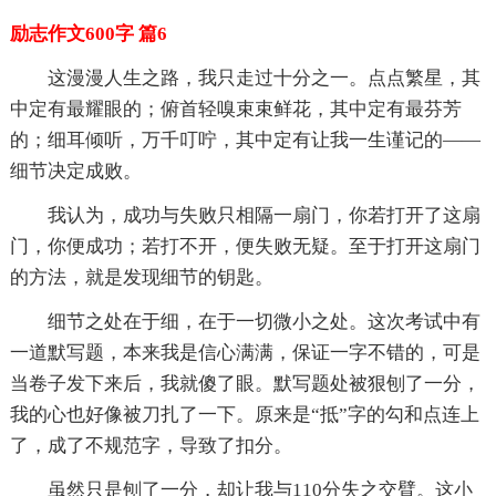
励志作文600字 篇6
这漫漫人生之路，我只走过十分之一。点点繁星，其
中定有最耀眼的；俯首轻嗅束束鲜花，其中定有最芬芳
的；细耳倾听，万千叮咛，其中定有让我一生谨记的——
细节决定成败。
我认为，成功与失败只相隔一扇门，你若打开了这扇
门，你便成功；若打不开，便失败无疑。至于打开这扇门
的方法，就是发现细节的钥匙。
细节之处在于细，在于一切微小之处。这次考试中有
一道默写题，本来我是信心满满，保证一字不错的，可是
当卷子发下来后，我就傻了眼。默写题处被狠刨了一分，
我的心也好像被刀扎了一下。原来是“抵”字的勾和点连上
了，成了不规范字，导致了扣分。
虽然只是刨了一分，却让我与110分失之交臂。这小