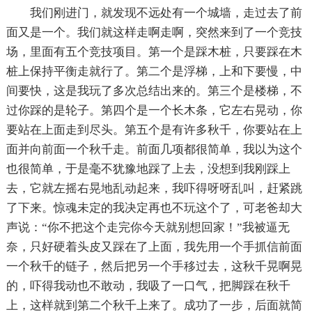
我们刚进门，就发现不远处有一个城墙，走过去了前
面又是一个。我们就这样走啊走啊，突然来到了一个竞技
场，里面有五个竞技项目。第一个是踩木桩，只要踩在木
桩上保持平衡走就行了。第二个是浮梯，上和下要慢，中
间要快，这是我玩了多次总结出来的。第三个是楼梯，不
过你踩的是轮子。第四个是一个长木条，它左右晃动，你
要站在上面走到尽头。第五个是有许多秋千，你要站在上
面并向前面一个秋千走。前面几项都很简单，我以为这个
也很简单，于是毫不犹豫地踩了上去，没想到我刚踩上
去，它就左摇右晃地乱动起来，我吓得呀呀乱叫，赶紧跳
了下来。惊魂未定的我决定再也不玩这个了，可老爸却大
声说：“你不把这个走完你今天就别想回家！”我被逼无
奈，只好硬着头皮又踩在了上面，我先用一个手抓信前面
一个秋千的链子，然后把另一个手移过去，这秋千晃啊晃
的，吓得我动也不敢动，我吸了一口气，把脚踩在秋千
上，这样就到第二个秋千上来了。成功了一步，后面就简