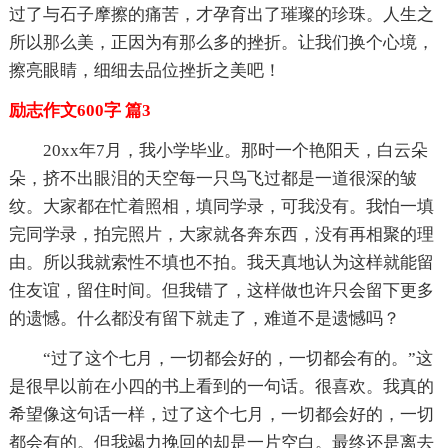
过了与石子摩擦的痛苦，才孕育出了璀璨的珍珠。人生之
所以那么美，正因为有那么多的挫折。让我们换个心境，
擦亮眼睛，细细去品位挫折之美吧！
励志作文600字 篇3
20xx年7月，我小学毕业。那时一个艳阳天，白云朵
朵，挤不出眼泪的天空每一只鸟飞过都是一道很深的皱
纹。大家都在忙着照相，填同学录，可我没有。我怕一填
完同学录，拍完照片，大家就各奔东西，没有再相聚的理
由。所以我就索性不填也不拍。我天真地认为这样就能留
住友谊，留住时间。但我错了，这样做也许只会留下更多
的遗憾。什么都没有留下就走了，难道不是遗憾吗？
“过了这个七月，一切都会好的，一切都会有的。”这
是很早以前在小四的书上看到的一句话。很喜欢。我真的
希望像这句话一样，过了这个七月，一切都会好的，一切
都会有的。但我竭力挽回的却是一片空白。最终还是离去