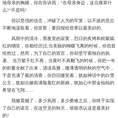
地母亲的胸脯，你在告诉我：“在母亲身边，这点痛算什
么?”不是吗?
你以坚强的信念，冲破了人为的牢笼，以不拔的意志
不断地汲取着，你宣誓：要回报给世界以最美好的。
风雨中的清冷，黑夜里的寂寞，烈日的炙烤和姹紫嫣
红的嘲笑，你都经历过;当美丽的蝴蝶飞离的时候，你也曾
怅然过，然而，为了自己的宣言，你却坚守着独自的执
著。 当万紫千红不再，当黄叶不再翻飞的时候，你把一年
的积蓄全献了出来，清淡高雅，微薄透明的秋的空气中，
于是充满了菊的清香，你仍旧微笑着，犹如神话中的白雪
公主，犹如出嫁前满脸羞红的新娘，犹如心中那金灿灿的
希望在飞翔……
我被震撼了，多少风雨，多少磨难之后，你终于实现
了自己的诺言，在这空灵的秋天，谁能否认这是最美好
的?