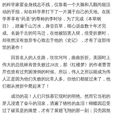
的科学家霍金身残志不残，仅靠着一个大脑和几颗尚能活
动的手指，却在科学界打下了一片属于自己的天地。在医
学界享有"药圣"的尊称的李时珍，为了完成《本草纲
目》，踏遍千山万水，身尝百草，呕心沥血数十年才完
成。名扬千古的司马迁，在他被陷害入狱，倍受折磨时，
却依然没有放弃专心致志于他的《史记》，才有了这部传
世的著作！
回首名人的人生路，坎坎坷坷，曲曲折折。美国时上
伟大的总统林肯曾失败过28次，那《红楼梦》的作者曹雪
芹也曾有过穷困潦倒的时候。所以，伟人之所以能成为伟
人正是因为他们失败的比常人多。但他们都挺过来了，他
们都从挫折中爬起来了！
成功的花！人们只惊慕它现时的明艳。然而它当初的
芽儿浸透了奋斗的泪泉，洒遍了牺牲的血泪！蝴蝶因忍受
过了破茧是的痛楚，才有了展翅飞翔的那一刻；贝壳因熬