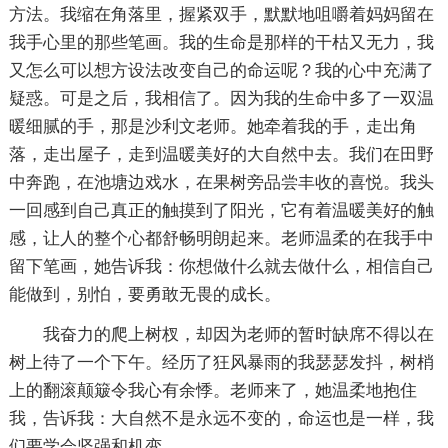
方法。我缩在角落里，握紧双手，默默地咀嚼着妈妈留在
我手心里的那些笔画。我的生命是那样的干枯又无力，我
又怎么可以想方设法改变自己的命运呢？我的心中充满了
疑惑。可是之后，我相信了。因为我的生命中多了一双温
暖细腻的手，那是沙利文老师。她牵着我的手，走出角
落，走出屋子，走到温暖美好的大自然中去。我们在田野
中奔跑，在池塘边戏水，在果树旁品尝丰收的喜悦。我头
一回感到自己真正的触摸到了阳光，它有着温暖美好的触
感，让人的整个心都舒畅明朗起来。老师温柔的在我手中
留下笔画，她告诉我：你想做什么就去做什么，相信自己
能做到，别怕，要勇敢无畏的成长。
我奋力的爬上树杈，却因为老师的暂时缺席不得以在
树上待了一个下午。经历了狂风暴雨的我瑟瑟发抖，树梢
上的翻滚颠簸令我心有余悸。老师来了，她温柔地抱住
我，告诉我：大自然不是永远不变的，命运也是一样，我
们要学会坚强和机变。