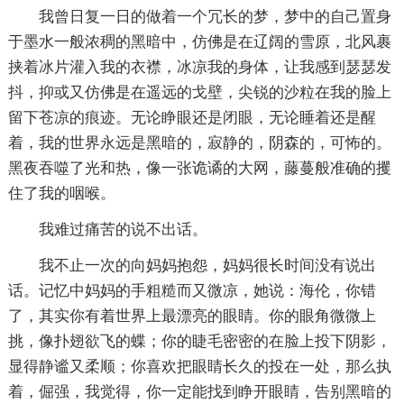
我曾日复一日的做着一个冗长的梦，梦中的自己置身
于墨水一般浓稠的黑暗中，仿佛是在辽阔的雪原，北风裹
挟着冰片灌入我的衣襟，冰凉我的身体，让我感到瑟瑟发
抖，抑或又仿佛是在遥远的戈壁，尖锐的沙粒在我的脸上
留下苍凉的痕迹。无论睁眼还是闭眼，无论睡着还是醒
着，我的世界永远是黑暗的，寂静的，阴森的，可怖的。
黑夜吞噬了光和热，像一张诡谲的大网，藤蔓般准确的攫
住了我的咽喉。
我难过痛苦的说不出话。
我不止一次的向妈妈抱怨，妈妈很长时间没有说出
话。记忆中妈妈的手粗糙而又微凉，她说：海伦，你错
了，其实你有着世界上最漂亮的眼睛。你的眼角微微上
挑，像扑翅欲飞的蝶；你的睫毛密密的在脸上投下阴影，
显得静谧又柔顺；你喜欢把眼睛长久的投在一处，那么执
着，倔强，我觉得，你一定能找到睁开眼睛，告别黑暗的