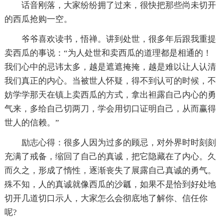
话音刚落，大家纷纷拥了过来，很快把那些尚未切开
的西瓜抢购一空。
爷爷喜欢读书，悟禅。讲到处世，很多年后跟我重提
卖西瓜的事说：“为人处世和卖西瓜的道理都是相通的！
我们心中的忌讳太多，越是遮遮掩掩，越是难以让人认清
我们真正的内心。当被世人怀疑，得不到认可的时候，不
妨学学那天在镇上卖西瓜的方式，拿出袒露自己内心的勇
气来，多给自己切两刀，学会用切口证明自己，从而赢得
世人的信赖。”
励志心得：很多人因为过多的顾忌，对外界时时刻刻
充满了戒备，缩回了自己的真诚，把它隐藏在了内心。久
而久之，形成了惰性，逐渐丧失了展露自己真诚的勇气。
殊不知，人的真诚就像西瓜的沙瓤，如果不是恰到好处地
切开几道切口示人，大家怎么会彻底地了解你、信任你
呢?