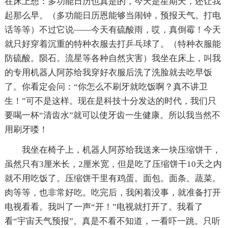
在床上想：多功能日历也真是的，今天是星期天，还让我
起那么早。（多功能日历恩能够当闹钟，预报天气。打电
话等等）不过它说——今天有硫酸雨，哎，真倒霉！今天
就只好穿着沉重的特种衣服去打乒乓球了。（特种衣服能
防硫酸。陨石。流星等各种自然灾害）我坐在床上，叫我
的专用机器人阿苏给我穿好衣服后洗了洗脸就去吃早饭
了。你看定会问：“你怎么不刷牙就吃饭啊？真不讲卫
生！”可不是这样。现在是科技十分发达的时代，我们只
要喝一杯“清齿水”就可以使牙齿一生健康。所以我当然不
用刷牙喽！
我坐在椅子上，机器人阿苏给我送来一块压缩饼干，
虽然只有3厘米长，2厘米宽，但是吃了压缩饼干10天之内
就不用吃饭了。压缩饼干里有鸡蛋。面包。面条。蔬菜。
肉等等，也非常好吃。吃完后，我闲着没事，就准备打开
电视看看。我叫了一声“开！”电视就打开了。我看了
看“宇宙天气预报”。真是不看不知道，一看吓一跳。只听