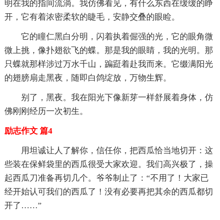
明在我的指间流淌。我仿佛看见，有什么东西在缓缓的睁
开，它有着浓密柔软的睫毛，安静交叠的眼睑。
它的瞳仁黑白分明，闪着执着倔强的光，它的眼角微
微上挑，像扑翅欲飞的蝶。那是我的眼睛，我的光明。那
只蝶就那样涉过万水千山，蹁跹着赴我而来。它缀满阳光
的翅膀扇走黑夜，随即白鸽绽放，万物生辉。
别了，黑夜。我在阳光下像新芽一样舒展着身体，仿
佛刚刚经历一次初生。
励志作文 篇4
用坦诚让人了解你，信任你，把西瓜恰当地切开：这
些装在保鲜袋里的西瓜很受大家欢迎。我们高兴极了，操
起西瓜刀准备再切几个。爷爷制止了：“不用了！大家已
经开始认可我们的西瓜了！没有必要再把其余的西瓜都切
开了……”