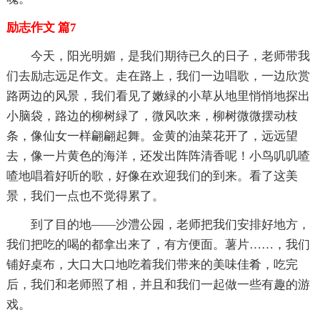
励志作文 篇7
今天，阳光明媚，是我们期待已久的日子，老师带我
们去励志远足作文。走在路上，我们一边唱歌，一边欣赏
路两边的风景，我们看见了嫩緑的小草从地里悄悄地探出
小脑袋，路边的柳树緑了，微风吹来，柳树微微摆动枝
条，像仙女一样翩翩起舞。金黄的油菜花开了，远远望
去，像一片黄色的海洋，还发出阵阵清香呢！小鸟叽叽喳
喳地唱着好听的歌，好像在欢迎我们的到来。看了这美
景，我们一点也不觉得累了。
到了目的地——沙澧公园，老师把我们安排好地方，
我们把吃的喝的都拿出来了，有方便面。薯片……，我们
铺好桌布，大口大口地吃着我们带来的美味佳肴，吃完
后，我们和老师照了相，并且和我们一起做一些有趣的游
戏。