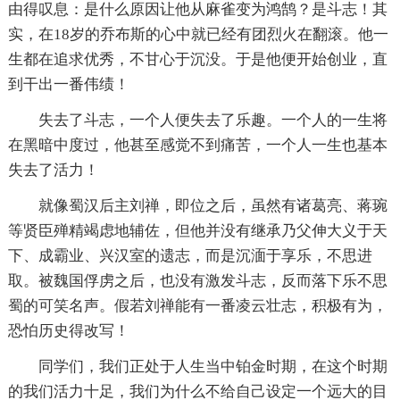
由得叹息：是什么原因让他从麻雀变为鸿鹄？是斗志！其
实，在18岁的乔布斯的心中就已经有团烈火在翻滚。他一
生都在追求优秀，不甘心于沉没。于是他便开始创业，直
到干出一番伟绩！
失去了斗志，一个人便失去了乐趣。一个人的一生将
在黑暗中度过，他甚至感觉不到痛苦，一个人一生也基本
失去了活力！
就像蜀汉后主刘禅，即位之后，虽然有诸葛亮、蒋琬
等贤臣殚精竭虑地辅佐，但他并没有继承乃父伸大义于天
下、成霸业、兴汉室的遗志，而是沉湎于享乐，不思进
取。被魏国俘虏之后，也没有激发斗志，反而落下乐不思
蜀的可笑名声。假若刘禅能有一番凌云壮志，积极有为，
恐怕历史得改写！
同学们，我们正处于人生当中铂金时期，在这个时期
的我们活力十足，我们为什么不给自己设定一个远大的目