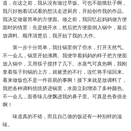
道，在这之前，我从没有做过早饭。可也不能饿肚子啊，
我只好抱着试试看的想法走进厨房，开始创作我的作品。
我决定做最简单的方便面。做之前，我回忆起妈妈做方便
面时的情景：先是烧开水，然后把方便面倒入锅中，最后
放调料。顺序清楚后，我开始了我的.大作。
第一步十分简单，我往锅里倒了些水，打开天然气。
不一会儿，锅里开始沸腾。我便学着妈妈的样子把方便面
放入锅中，又用筷子搅拌了几下。水蒸气可真热啊，我刚
拿着筷子到锅的上方，就被烫的不行，连忙将手缩回来。
看来做饭也不是一件容易的事啊！接下来就是放调料了，
我把各种调料统统挤进锅里，水面立刻增添了多种颜色。
不一会儿，面香味儿便飘进我的鼻子里。可真是色香俱全
啊！
味道真的不错，而且自己做的饭还有一种别样的滋
味。