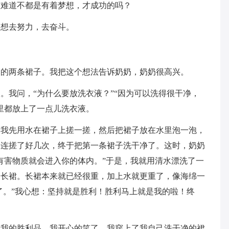
人难道不都是有着梦想，才成功的吗？
梦想去努力，去奋斗。
己的两条裙子。我把这个想法告诉奶奶，奶奶很高兴。
。我问，“为什么要放洗衣液？”“因为可以洗得很干净，
里都放上了一点儿洗衣液。
。我先用水在裙子上搓一搓，然后把裙子放在水里泡一泡，
一连搓了好几次，终于把第一条裙子洗干净了。这时，奶奶
有害物质就会进入你的体内。”于是，我就用清水漂洗了一
是长裙。长裙本来就已经很重，加上水就更重了，像海绵一
用了。”我心想：坚持就是胜利！胜利马上就是我的啦！终
着我的胜利品，我开心的笑了。我穿上了我自己洗干净的裙