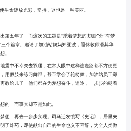
，使生命绽放光彩，坚持，这也是一种美丽。
播出第五年了，而这次的主题是“乘着梦想的'翅膀”分“有梦
彩”三个篇章。邀请了加油站妈妈郑亚波，退休教师潘其华
梦想。
次地震中不幸失去双腿，在常人眼中这样连走路都不方便更
梦，用假肢来练习舞蹈，甚至学会了轮椅舞，加油站员工郑
琴再教给儿子，他们都在为梦想奋斗，追逐，一步步的朝着
空想的，而事实却不是如此。
揣梦想，再去一步步实现。司马迁发愤写《史记》，居里夫
发明了炸药，即使献出自己的生命也义不容辞，为全人类做