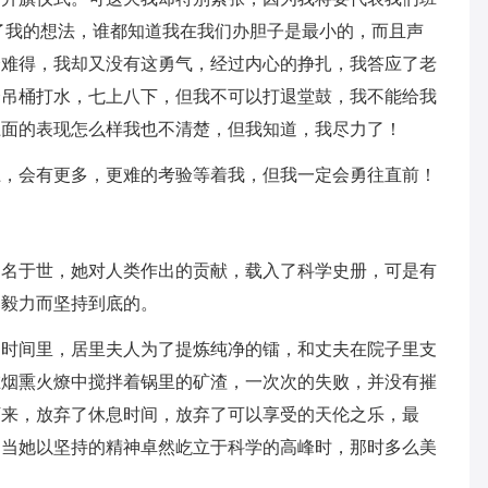
了我的想法，谁都知道我在我们办胆子是最小的，而且声
会难得，我却又没有这勇气，经过内心的挣扎，我答应了老
个吊桶打水，七上八下，但我不可以打退堂鼓，我不能给我
上面的表现怎么样我也不清楚，但我知道，我尽力了！
上，会有更多，更难的考验等着我，但我一定会勇往直前！
闻名于世，她对人类作出的贡献，载入了科学史册，可是有
的毅力而坚持到底的。
的时间里，居里夫人为了提炼纯净的镭，和丈夫在院子里支
在烟熏火燎中搅拌着锅里的矿渣，一次次的失败，并没有摧
下来，放弃了休息时间，放弃了可以享受的天伦之乐，最
，当她以坚持的精神卓然屹立于科学的高峰时，那时多么美
…