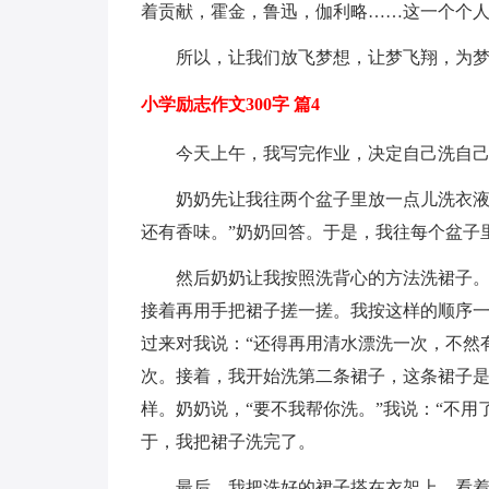
着贡献，霍金，鲁迅，伽利略……这一个个
所以，让我们放飞梦想，让梦飞翔，为
小学励志作文300字 篇4
今天上午，我写完作业，决定自己洗自
奶奶先让我往两个盆子里放一点儿洗衣液
还有香味。”奶奶回答。于是，我往每个盆子
然后奶奶让我按照洗背心的方法洗裙子
接着再用手把裙子搓一搓。我按这样的顺序
过来对我说：“还得再用清水漂洗一次，不然
次。接着，我开始洗第二条裙子，这条裙子
样。奶奶说，“要不我帮你洗。”我说：“不
于，我把裙子洗完了。
最后，我把洗好的裙子搭在衣架上。看