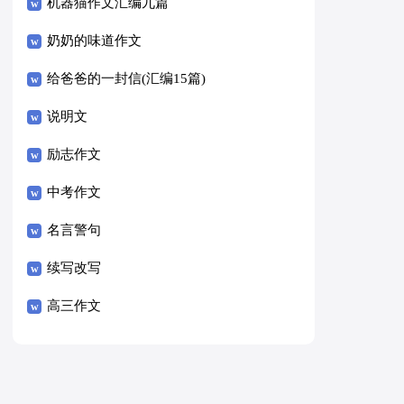
8篇）
机器猫作文汇编九篇
奶奶的味道作文
给爸爸的一封信(汇编15篇)
说明文
励志作文
中考作文
名言警句
续写改写
高三作文