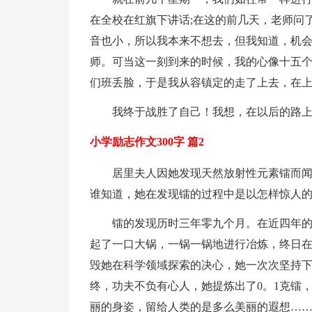
在全校在红旗下讲话;在这的前几天，老师问
音也小，所以我本来不想去，但我知道，机
师。可当这一刻到来的时候，我的心像十五
们班丢脸，于是我从容镇定的走了上去，在
我终于战胜了自己！我想，在以后的路
小学励志作文300字 篇2
居里夫人因她发现天然放射性元素镭而
谁知道，她在发现镭的过程中是以怎样惊人
镭的发现历时三年零九个月。在近四年
起了一口大锅，一锅一锅地进行冶炼，终日
毁她在科学领域探索的决心，她一次次坚持
终，功夫不负有心人，她提炼出了0。1克镭
丽的身姿，留给人类的是多么美丽的遐想…