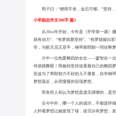
荀子曰：“锲而不舍，金石可镂。”坚持
小学励志作文300字 篇3
从20xx年开始，今年是《开学第一课》
就有动力”、“有梦就要坚持”、“有梦就能出
等，与航天员王亚平，钢琴家郎朗一同诠释
片中一位热爱舞蹈的女生——寥智在一
何谈跳舞呢！而她却坚持追逐着自己的舞蹈
亚波为了帮助智力不好的儿子康复，自学钢
梦想逼近，从而慢慢的实现梦想。
而有些人却认为梦想是虚无缥缈的，是
古今中外，哪一个人的成功，不都是怀
人怀着梦想让她发现了镭，诺贝尔有梦想，