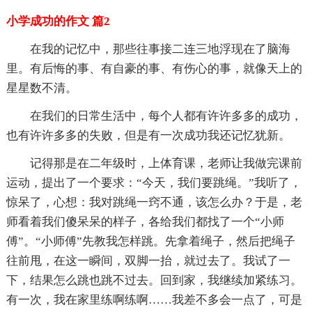
小学成功的作文 篇2
在我的记忆中，那些往事接二连三地浮现在了脑海
里。有后悔的事、有自豪的事、有伤心的事，就像天上的
星星数不清。
在我们的日常生活中，每个人都有许许多多的成功，
也有许许多多的失败，但是有一次成功我还记忆犹新。
记得那是在二年级时，上体育课，老师让我做完课前
运动，提出了一个要求：“今天，我们要跳绳。”我听了，
惊呆了，心想：我对跳绳一窍不通，该怎么办？于是，老
师看着我们傻呆呆的样子，各给我们都找了一个“小师
傅”。“小师傅”先教我怎样跳。先拿着绳子，然后把绳子
往前甩，在这一瞬间，双脚一抬，就过去了。我试了一
下，结果怎么跳也跳不过去。回到家，我继续加紧练习。
有一次，我在家里练啊练啊……我差不多会一点了，可是