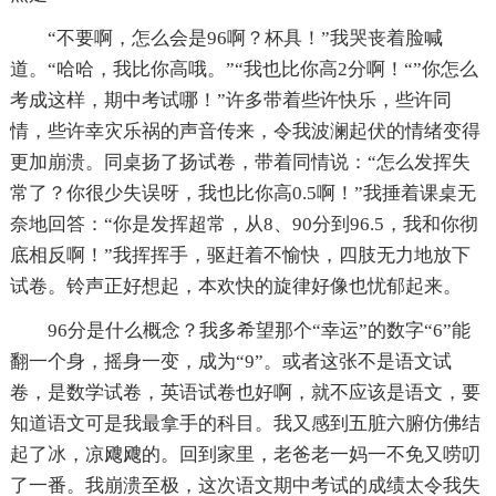
“不要啊，怎么会是96啊？杯具！”我哭丧着脸喊
道。“哈哈，我比你高哦。”“我也比你高2分啊！“”你怎么
考成这样，期中考试哪！”许多带着些许快乐，些许同
情，些许幸灾乐祸的声音传来，令我波澜起伏的情绪变得
更加崩溃。同桌扬了扬试卷，带着同情说：“怎么发挥失
常了？你很少失误呀，我也比你高0.5啊！”我捶着课桌无
奈地回答：“你是发挥超常，从8、90分到96.5，我和你彻
底相反啊！”我挥挥手，驱赶着不愉快，四肢无力地放下
试卷。铃声正好想起，本欢快的旋律好像也忧郁起来。
96分是什么概念？我多希望那个“幸运”的数字“6”能
翻一个身，摇身一变，成为“9”。或者这张不是语文试
卷，是数学试卷，英语试卷也好啊，就不应该是语文，要
知道语文可是我最拿手的科目。我又感到五脏六腑仿佛结
起了冰，凉飕飕的。回到家里，老爸老一妈一不免又唠叨
了一番。我崩溃至极，这次语文期中考试的成绩太令我失