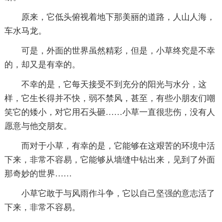
原来，它低头俯视着地下那美丽的道路，人山人海，
车水马龙。
可是，外面的世界虽然精彩，但是，小草终究是不幸
的，却又是有幸的。
不幸的是，它每天接受不到充分的阳光与水分，这
样，它生长得并不快，弱不禁风，甚至，有些小朋友们嘲
笑它的矮小，对它用石头砸……小草一直很悲伤，没有人
愿意与他交朋友。
而对于小草，有幸的是，它能够在这艰苦的环境中活
下来，非常不容易，它能够从墙缝中钻出来，见到了外面
那奇妙的世界……
小草它敢于与风雨作斗争，它以自己坚强的意志活了
下来，非常不容易。