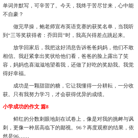
单词并默写，可辛苦了。今天，我终于苦尽甘来，心中能
不自豪？
做完早操，鲍老师宣布英语竞赛的获奖名单，当我听
到“三等奖获得者：乔田田”时，我高兴得差点跳起来。
放学回家后，我把这好消息告诉爸爸妈妈，他们不敢
相信。我赶紧拿出奖状给他们看，爸爸的脸上露出了笑
容，妈妈也喜滋滋地望着我，还做了好吃的奖励我。我觉
得好幸福。
成功是一颗甜甜的糖，它让我懂得一分耕耘，一分收
获。只有我努力学习，才会获得优异的成绩。
小学成功的作文 篇8
鲜红的分数刺眼地刻在试卷上，像是对我的挑衅与讽
刺，更像一种居高临下的鄙视。96？再度观察的结果，依
然是96……