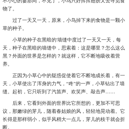
不小心的霎那间，不见了，小鸟只好挥挥翅膀又去寻觅食
物了。
过了一天又一天，原来，小鸟掉下来的食物是一颗小
草的种子。
小草的种子在黑暗的'墙缝中度过了一天又一天，每
天，种子在黑暗的墙缝中，思索着：这是哪里？怎么这么
黑？外面的世界是怎样的？就这样，它不断地吸收着营
养。
正因为小草心中的疑惑促使着它不断地成长着，有一
天，小草使出了浑身的力气，“咚”的一声，小草钻出了墙
缝。起初，它只听到了汽笛声、欢笑声、敲击声……
后来，它看到外面的世界比它所想的，更加不可思
议，那嫩绿的芽儿，随着春姑娘的风，轻轻地晃动着。它
长得是那样弱小，似乎风稍大一点儿，芽儿的枝干就会折
断。