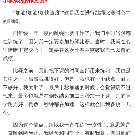
小学成功的作文 篇5
“加油!加油!加快速度!”这是我在进行跳绳比赛时心中
的呐喊。
四年级一年一度的跳绳比赛开始了。我们平时当然都
在训练了，因为我一定要参加短绳比赛。当时，我就在心
里暗暗下定决心：一定要在这次比赛中突破我自己以前的
成绩。
比赛之前，我们把下课的时间全部用来练习，我也是
其中之一，虽然我跳得好，但是，我也有一个缺点：耐力
不够好，我太胖了，最后十秒加速的时候，会觉得喘不过
气来。最多也就是在倒数结束前二三秒加一下速。别的'同
学耐力好，倒数十秒钟都在加速，这样就会比我多跳十几
个。
因为这个缺点，所以我一直在练“一次性”，意思就是
一直跳到断为止。我经常和同学比，有时我赢，有时他们