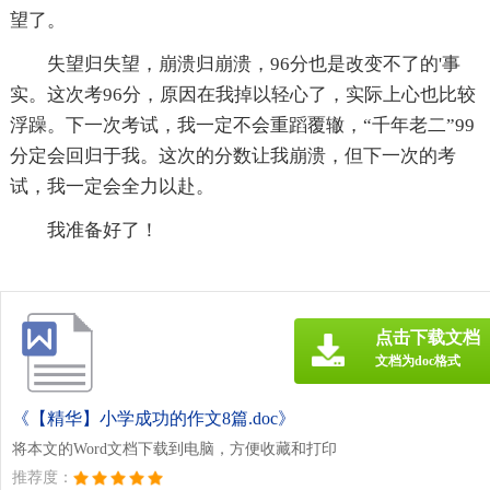
望了。
失望归失望，崩溃归崩溃，96分也是改变不了的'事
实。这次考96分，原因在我掉以轻心了，实际上心也比较
浮躁。下一次考试，我一定不会重蹈覆辙，“千年老二”99
分定会回归于我。这次的分数让我崩溃，但下一次的考
试，我一定会全力以赴。
我准备好了！
点击下载文档
文档为doc格式
《【精华】小学成功的作文8篇.doc》
将本文的Word文档下载到电脑，方便收藏和打印
推荐度：