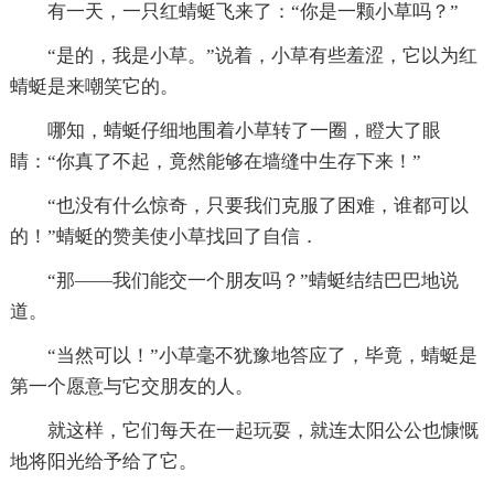
有一天，一只红蜻蜓飞来了：“你是一颗小草吗？”
“是的，我是小草。”说着，小草有些羞涩，它以为红
蜻蜓是来嘲笑它的。
哪知，蜻蜓仔细地围着小草转了一圈，瞪大了眼
睛：“你真了不起，竟然能够在墙缝中生存下来！”
“也没有什么惊奇，只要我们克服了困难，谁都可以
的！”蜻蜓的赞美使小草找回了自信．
“那——我们能交一个朋友吗？”蜻蜓结结巴巴地说
道。
“当然可以！”小草毫不犹豫地答应了，毕竟，蜻蜓是
第一个愿意与它交朋友的人。
就这样，它们每天在一起玩耍，就连太阳公公也慷慨
地将阳光给予给了它。