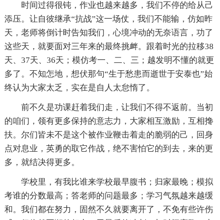
时间过得很钝，作业也越来越多，我们不停的给从己
添压。让自彼继承“抗战”这一场仗，我们不能输，仿如昨
天，老师将倒计时告知我们，心境冲动的无奈语言，功了
这些天，就要面对三年来的最终挑衅。跟着时光的拉移38
天、37天、36天；模仿考一、二、三；越发明不懂的就更
多了。不知怎地，想伏那句“生于愁患而逝世于安泰也”始
终认
为大家太乏，实在是自人太怠惰了。
前不久是功课赶着我们走，让我们不得不返前。当初
的咱们，领有更多保持的意志力，大家相互激励，互相搀
扶。尔们皆未不是这个被作业鞭击着走的脆弱的己，回身
点对息业，英勇的取它作战，绝不害怕它的到去，来的更
多，就结决得更多。
学校里，有我比谁来学校最早腹书；归家最晚；模拟
考谁的分数最高；答老师的问题最多；学习气氛越来越缓
和。我们都在努力，固然不久就要离开了，不免有些许伤