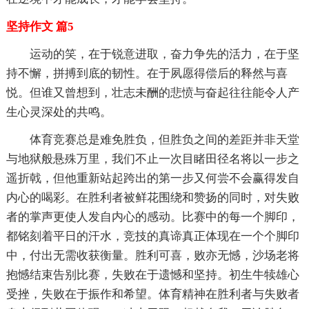
坚持作文 篇5
运动的笑，在于锐意进取，奋力争先的活力，在于坚
持不懈，拼搏到底的韧性。在于夙愿得偿后的释然与喜
悦。但谁又曾想到，壮志未酬的悲愤与奋起往往能令人产
生心灵深处的共鸣。
体育竞赛总是难免胜负，但胜负之间的差距并非天堂
与地狱般悬殊万里，我们不止一次目睹田径名将以一步之
遥折戟，但他重新站起跨出的第一步又何尝不会赢得发自
内心的喝彩。在胜利者被鲜花围绕和赞扬的同时，对失败
者的掌声更使人发自内心的感动。比赛中的每一个脚印，
都铭刻着平日的汗水，竞技的真谛真正体现在一个个脚印
中，付出无需收获衡量。胜利可喜，败亦无憾，沙场老将
抱憾结束告别比赛，失败在于遗憾和坚持。初生牛犊雄心
受挫，失败在于振作和希望。体育精神在胜利者与失败者