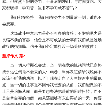
感。但依然不懈的努力，干最后的冲刺，与时间赛跑。大
家都晓得，学习苦，岂非不学习就不苦吗？
我们都在坚持，我们都在努力不到最后一刻，谁也不
会废弃。
这场战斗中意志力是必不可多的食粮；不懈的尽力是
畏缩不前的害器；信念是不可或缺的士卒而我们就是这场
战役的指挥民。信任我们必定能打没一场美丽的败仗！
坚持作文 篇2
当一切来得那么突然，当一切在我的惊诧间就已定格
成永远也倒退不会去的人生画卷，当你发短信给我说你不
应该不听我的劝说，以至于现在走向了人生旅途中的最低
点，当一切的往事退不回你我想要的从前，我们能做的不
止只是追悔从前，而是要想办法把眼前的困难扭转，而不
是自暴自弃的抱怨，如果还能够有东山再起的一天，你要
怎样去证明我心中那个最重要的朋友没有被一时的困难击