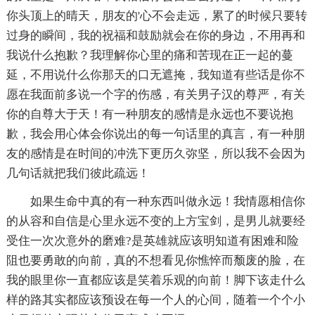
你头顶上的晴天，朋友的'心不会走远，累了的时候只要转
过身的瞬间，我的祝福和鼓励就会在你的身边，不用再和
我说什么抱歉？我理解你心里的痛和苦现在正一起的蔓
延，不用说什么你那天的口无遮掩，我知道有些话是你不
愿在我面前多说一个字的伤感，有关男子汉的尊严，有关
你的自尊大于天！有一种朋友的感情是永远也不要说抱
歉，我会用心体会你说出的每一句话里的真言，有一种朋
友的感情是在时间的冲洗下更历久弥坚，所以我不会因为
几句话就把我们彼此疏远！
如果生命中真的有一种东西叫做永远！我情愿相信你
的从容和自信是心里永远不变的上方宝剑，是男儿就要经
受住一次次意外的磨难?是英雄就应该明知道有困难和险
阻也要勇敢的向前，真的不想看见你憔悴而颓废的脸，在
我的眼里你一直都应该是笑着乐观的向前！脚下该走什么
样的路其实都应该预设在每一个人的心间，随着一个个小