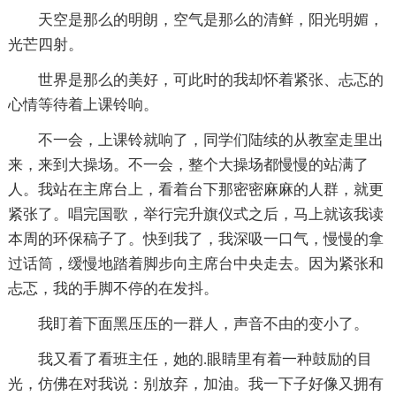
天空是那么的明朗，空气是那么的清鲜，阳光明媚，
光芒四射。
世界是那么的美好，可此时的我却怀着紧张、忐忑的
心情等待着上课铃响。
不一会，上课铃就响了，同学们陆续的从教室走里出
来，来到大操场。不一会，整个大操场都慢慢的站满了
人。我站在主席台上，看着台下那密密麻麻的人群，就更
紧张了。唱完国歌，举行完升旗仪式之后，马上就该我读
本周的环保稿子了。快到我了，我深吸一口气，慢慢的拿
过话筒，缓慢地踏着脚步向主席台中央走去。因为紧张和
忐忑，我的手脚不停的在发抖。
我盯着下面黑压压的一群人，声音不由的变小了。
我又看了看班主任，她的.眼睛里有着一种鼓励的目
光，仿佛在对我说：别放弃，加油。我一下子好像又拥有