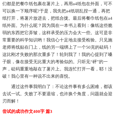
们都是把餐巾纸包裹在薯片上，再用a4纸包在外面，可不
可以换一下顺序呢?于是，我先把a4纸胡乱捏一通，再把
纸打开，将薯片放进去，把纸合拢。最后将餐巾纸包在a4
纸外面。为什么呢？因为我在一本书上看到：像纸这些脆
弱的东西把它弄皱，这样承受的压力会大一些。这可是非
常重要的科学知识哟！我信心十足地去接受检验。只见施
老师将线贴在门上，线的另一端绑上了一个50克的砝码！
这比刚才失败的那次重多了！轮到我了！我的心提到了嗓
子眼，像在接受无比重大的考验似的。只听见“砰”的一
声，砝码重重地敲在了薯片上。我连忙打开一看，耶！没
破！我心里有一种说不出来的喜悦。
通过这件事我明白了：不论这件事有多么困难，都该
去试一试。失败了不要退缩，也许换个角度，问题就会迎
刃而解！
尝试的成功作文400字 篇3