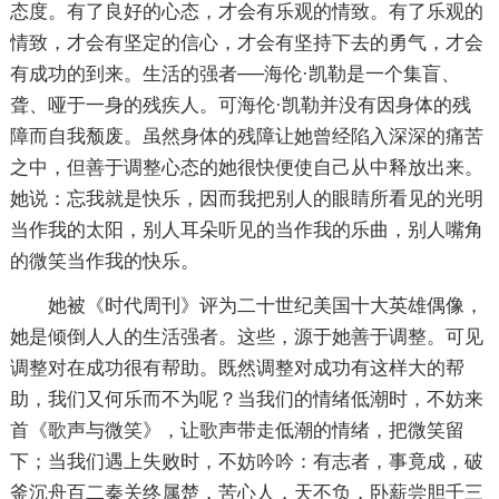
态度。有了良好的心态，才会有乐观的情致。有了乐观的
情致，才会有坚定的信心，才会有坚持下去的勇气，才会
有成功的到来。生活的强者──海伦·凯勒是一个集盲、
聋、哑于一身的残疾人。可海伦·凯勒并没有因身体的残
障而自我颓废。虽然身体的残障让她曾经陷入深深的痛苦
之中，但善于调整心态的她很快便使自己从中释放出来。
她说：忘我就是快乐，因而我把别人的眼睛所看见的光明
当作我的太阳，别人耳朵听见的当作我的乐曲，别人嘴角
的微笑当作我的快乐。
她被《时代周刊》评为二十世纪美国十大英雄偶像，
她是倾倒人人的生活强者。这些，源于她善于调整。可见
调整对在成功很
有帮助。既然调整对成功有这样大的帮
助，我们又何乐而不为呢？当我们的情绪低潮时，不妨来
首《歌声与微笑》，让歌声带走低潮的情绪，把微笑留
下；当我们遇上失败时，不妨吟吟：有志者，事竟成，破
釜沉舟百二秦关终属楚，苦心人，天不负，卧薪尝胆千三