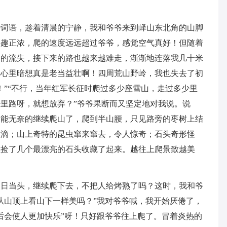
好词语，趁着清晨的宁静，我和爷爷来到峄山东北角的山脚
兴趣正浓，爬的速度远远超过爷爷，感觉空气真好！但随着
渐的流失，接下来的路也越来越难走，渐渐地连落我几十米
，心里暗想真是老当益壮啊！四周荒山野岭，我也失去了初
！”“不行，当年红军长征时爬过多少座雪山，走过多少里
里路呀，就想放弃？”爷爷果断而又坚定地对我说。说
只能无奈的继续爬山了，爬到半山腰，只见路旁的枣树上结
欲滴；山上奇特的昆虫窜来窜去，令人惊奇；石头奇形怪
住捡了几个最漂亮的石头收藏了起来。越往上爬景致越美
烈日当头，继续爬下去，不把人给烤熟了吗？这时，我和爷
从山顶上看山下一样美吗？”我对爷爷喊，我开始厌倦了，
后会使人更加快乐”呀！只好跟爷爷往上爬了。冒着炎热的