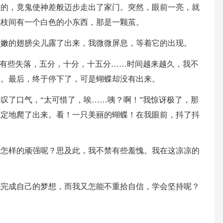
怎的，竟鬼使神差般迈步走出了家门。突然，眼前一亮，就
花枝间有一个白色的小东西，那是一颗茧。
嫩嫩的翅膀尖儿露了出来，我微微屏息，等着它的出现。
微有些失落，五分，十分，十五分……时间越来越久，我不
了。最后，终于停下了，可是蝴蝶却没有出来。
叹了口气，“太可惜了，唉……咦？啊！”我惊讶极了，那
坚定地爬了出来。看！一只美丽的蝴蝶！在我眼前，抖了抖
种怎样的顽强呢？思及此，我不禁有些羞愧。我在这凉凉的
。
地完成自己的梦想，而我又怎能不重拾自信，学会坚持呢？