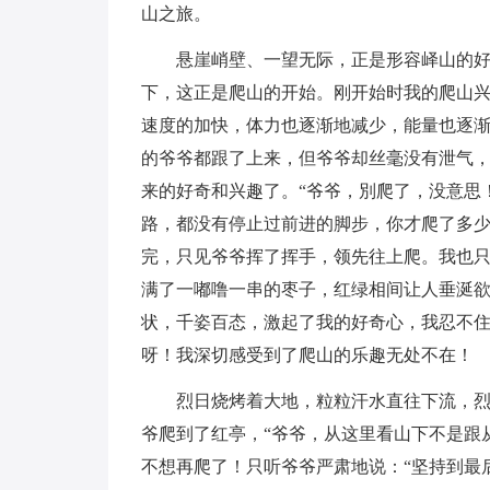
山之旅。
悬崖峭壁、一望无际，正是形容峄山的
下，这正是爬山的开始。刚开始时我的爬山
速度的加快，体力也逐渐地减少，能量也逐
的爷爷都跟了上来，但爷爷却丝毫没有泄气
来的好奇和兴趣了。“爷爷，別爬了，没意思
路，都没有停止过前进的脚步，你才爬了多少
完，只见爷爷挥了挥手，领先往上爬。我也
满了一嘟噜一串的枣子，红绿相间让人垂涎
状，千姿百态，激起了我的好奇心，我忍不
呀！我深切感受到了爬山的乐趣无处不在！
烈日烧烤着大地，粒粒汗水直往下流，
爷爬到了红亭，“爷爷，从这里看山下不是跟
不想再爬了！只听爷爷严肃地说：“坚持到最