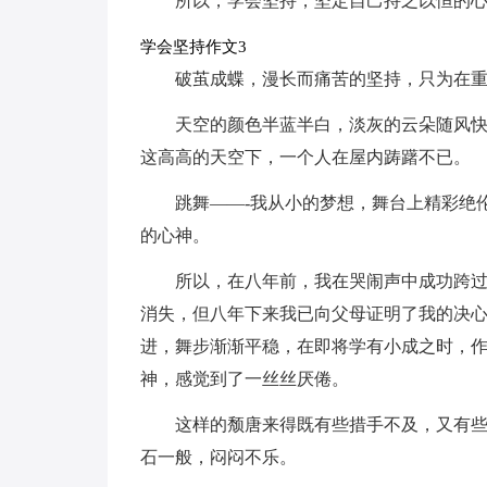
所以，学会坚持，坚定自己持之以恒的
学会坚持作文3
破茧成蝶，漫长而痛苦的坚持，只为在
天空的颜色半蓝半白，淡灰的云朵随风
这高高的天空下，一个人在屋内踌躇不已。
跳舞——-我从小的梦想，舞台上精彩绝
的心神。
所以，在八年前，我在哭闹声中成功跨
消失，但八年下来我已向父母证明了我的决
进，舞步渐渐平稳，在即将学有小成之时，
神，感觉到了一丝丝厌倦。
这样的颓唐来得既有些措手不及，又有
石一般，闷闷不乐。