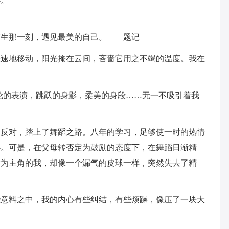
心。
重生那一刻，遇见最美的自己。——题记
快速地移动，阳光掩在云间，吝啬它用之不竭的温度。我在
伦的表演，跳跃的身影，柔美的身段……无一不吸引着我
过反对，踏上了舞蹈之路。八年的学习，足够使一时的热情
心。可是，在父母转否定为鼓励的态度下，在舞蹈日渐精
作为主角的我，却像一个漏气的皮球一样，突然失去了精
些意料之中，我的内心有些纠结，有些烦躁，像压了一块大