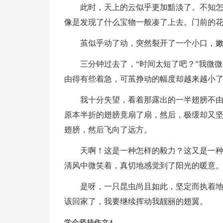
此时，天上的云似乎更加黯淡了。不知
像是发现了什么宝物一般凑了上去。门前的
茧似乎动了动，突然裂开了一个小口，
三分钟过去了，“时间太短了吧？”我微
由得有些着急，可茧挣动的幅度却越来越小
我十分失望，看着那露出的一半翅膀不由
原本半折的翅膀竟扇了扇，然后，极缓却又
翅膀，然后飞向了远方。
天啊！这是一种怎样的毅力？这又是一
清风中微笑着，真切地感觉到了阳光的暖意
是呀，一只昆虫尚且如此，坚定而执着
该回家了，我要继续挥动我靓丽的翅翼。
学会坚持作文4