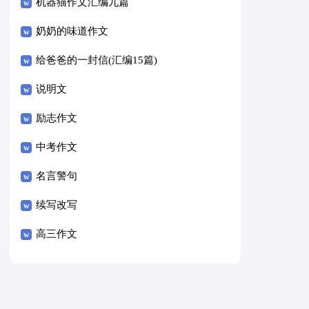
8篇）
机器猫作文汇编九篇
奶奶的味道作文
给爸爸的一封信(汇编15篇)
说明文
励志作文
中考作文
名言警句
续写改写
高三作文