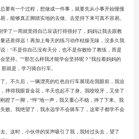
情总要有一个过程，想做成一件事，就要先从小事开始慢慢
容易，能够真正脚踏实地的去做、去坚持下来可真不容易。
刚学了一周就觉得自己应该打得很好了，妈妈让我去跟教
力量还差得远！再加上每天的练习动作枯燥无味，没多久我
说：“不是你自己没有天分，也不是你败给了教练，而是
会坚持。”“那怎么样我才能学会坚持呢？”我拉着妈妈的
，那就是，学习骑自行车。
意了。不久后，一辆漂亮的红色自行车展现在我眼前，我迫
来，摔得我眼冒金花，半天也起不了身。我咬咬牙，又坐了
刚蹬了一脚，“怦”地一声，我又重心不稳，摔了下来。我
的失败。我绝望了，我永远学不会骑车了，这辈子都学不会
走去。这时，小伙伴的笑声吸引了我，我转过头去，望了