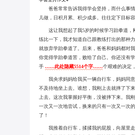
爸爸常常告诉我得学会坚持，而什么事
儿做，日积月累、积少成多。往往定下目标
这让我想起了我5岁的时候学习跆拳道，
练比一下，我才知道自己跟教练打出的那种
就放弃学跆拳道了。后来，爸爸和妈妈都对我
你觉得学跆拳道苦，败给了自己。你还没有学
手
……此处隐藏5514个字……
个艰难的决定
我央求妈妈给我买一辆自行车，妈妈同
不及待地坐上去。谁想，我刚上去就摔了下
上去。这次我掌握好平衡，没被摔下来。我刚
一次又一次地尝试，换来的只有一次又一次
了！
我推着自行车，揉揉我的屁股，向屋里