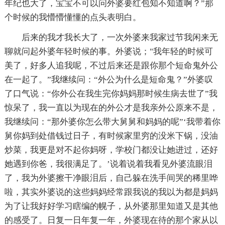
年纪也大了，宝宝不可以问外婆要红包知不知道啊？”那
个时候的我懵懵懂懂的点头表明白。
后来的我才我长大了，一次外婆来我家过节我闲来无
聊就问起外婆年轻时候的事。外婆说；"我年轻的时候可
美了，好多人追我呢，不过后来还是跟你那个短命鬼外公
在一起了。”我继续问：“外公为什么是短命鬼？”外婆叹
了口气说：“你外公在我生完你妈妈那时候生病去世了”我
惊呆了，我一直以为现在的外公才是我亲外公原来不是，
我继续问：“那外婆你怎么带大舅舅和妈妈的呢”‘我带着你
舅你妈到处借钱过日子，有时候家里穷的没米下锅，没油
炒菜，我更是对不起你妈呀，学校门都没让她进过，还好
她遇到你爸，我很满足了。’说着说着我看见外婆流眼泪
了，我为外婆擦干净眼泪后，自己躲在洗手间哭的稀里哗
啦，其实外婆说的这些妈妈经常跟我说的我以为都是妈妈
为了让我好好学习瞎编的幌子，从外婆那里知道又是其他
的感受了。日复一日年复一年，外婆现在待的那个家从以