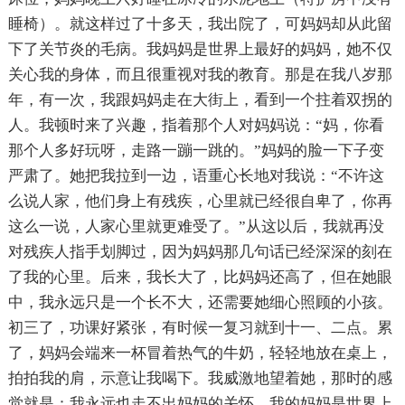
睡椅）。就这样过了十多天，我出院了，可妈妈却从此留
下了关节炎的毛病。我妈妈是世界上最好的妈妈，她不仅
关心我的身体，而且很重视对我的教育。那是在我八岁那
年，有一次，我跟妈妈走在大街上，看到一个拄着双拐的
人。我顿时来了兴趣，指着那个人对妈妈说：“妈，你看
那个人多好玩呀，走路一蹦一跳的。”妈妈的脸一下子变
严肃了。她把我拉到一边，语重心长地对我说：“不许这
么说人家，他们身上有残疾，心里就已经很自卑了，你再
这么一说，人家心里就更难受了。”从这以后，我就再没
对残疾人指手划脚过，因为妈妈那几句话已经深深的刻在
了我的心里。后来，我长大了，比妈妈还高了，但在她眼
中，我永远只是一个长不大，还需要她细心照顾的小孩。
初三了，功课好紧张，有时候一复习就到十一、二点。累
了，妈妈会端来一杯冒着热气的牛奶，轻轻地放在桌上，
拍拍我的肩，示意让我喝下。我威激地望着她，那时的感
觉就是：我永远也走不出妈妈的关怀。我的妈妈是世界上