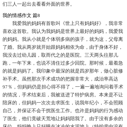
们三人一起出去看看外面的世界。
我的情感作文 篇8
我爱我的妈妈有首歌叫《世上只有妈妈好》，我非常
喜欢这首歌。我认为我妈妈是世界上最好的妈妈，我爱我
的妈妈。我从小就是个体弱多病的孩子，就为这，父母离
了婚。我从两岁就开始跟妈妈相依为命，由于身体不好，
我没去过幼儿园，取而代之的是医院。三天两头往那儿
跑，一年下来，也说不清住过多少回院。那时候，最着急
的就是妈妈了。我印象中最深的就是四岁那年，做心脏修
补手术。虽然那次手术成功的把握非常大，成治率高达
97％，但妈妈仍是担心得不得了，一遍一遍地询问着手术
的情况，手术结束后，我被送进了特护病房。本来是不让
陪床的，但妈妈一次次去求医生，说我年纪小，不会照顾
自己，并保证不会干扰医生工作。也许是妈妈的行为感动
了医生，他们竟破天荒地让妈妈陪我了。由于没有多余的
床位，妈妈晚上只好睡在冰冷的水泥地上（特护房中没有