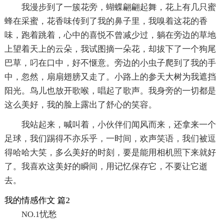
我漫步到了一簇花旁，蝴蝶翩翩起舞，花上有几只蜜
蜂在采蜜，花香味传到了我的鼻子里，我嗅着这花的香
味，跑着跳着，心中的喜悦不曾减少过，躺在旁边的草地
上望着天上的云朵，我试图摘一朵花，却拔下了一个狗尾
巴草，叼在口中，好不惬意。旁边的小虫子爬到了我的手
中，忽然，扇扇翅膀又走了。小路上的参天大树为我遮挡
阳光。鸟儿也放开歌喉，唱起了歌声。我身旁的一切都是
这么美好，我的脸上露出了舒心的笑容。
我站起来，喊叫着，小伙伴们闻风而来，还拿来一个
足球，我们踢得不亦乐乎，一时间，欢声笑语，我们被逗
得哈哈大笑，多么美好的时刻，要是能用相机照下来就好
了。我喜欢这美好的瞬间，用记忆保存它，不要让它逝
去。
我的情感作文 篇2
NO.1忧愁