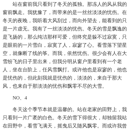
站在窗前我只看到了冬天的孤独。那冻人的风从我的
窗前飘走。我犹豫了，而带来的是一丝丝淡淡的忧伤。在
冬天的夜晚，我听着大风刮过，而向外望去，能看到的只
是一片虚无。我有了一丝淡淡的忧伤。冬天的雪是飘逸的
是飞扬的，那么纯洁那样可爱，但终究是躲不过寂寞，只
是眼前的一片雪白，寂寞了人，寂寥了心。看雪落下望星
空，就像断了线的筝。而我，依然忧伤。很少会有人在大
雪纷飞的日子里出来，但我分明从窗户里看到有一个老
人，坐在台阶上，任风雪飘打。或许他也是寂寥的，他也
是忧伤的，但此刻我就是忧伤的，淡淡的，来自于那大
风，也来自于那淡淡的忧伤和飘零不尽的大雪。
NO、4
冬天这个季节本就是温馨的。站在老家的田野上，我
只看到一片广袤的白色。冬天的雪下得很大，却独留我站
在田野中，看雪飞满天，摇曳后又随风飘零。而或许我曾