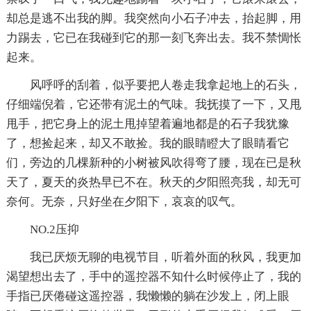
却总是逃不出我的脚。我突然向小石子冲去，抬起脚，用
力踢去，它已在我碰到它的那一刻飞奔出去。我不禁惆怅
起来。
风呼呼的刮着，似乎要把人卷走我拿起地上的石头，
仔细端倪着，它还带有泥土的气味。我抚摸了一下，又甩
甩手，把它身上的泥土甩掉望着遍地都是的石子我犹豫
了，想捡起来，却又不敢捡。我的眼睛瞪大了眼睛看它
们，旁边的几棵新种的小树被风吹得弯了腰，现在已是秋
天了，夏天的炎热早已不在。秋天的夕阳照亮我，却无可
奈何。无奈，只好坐在夕阳下，哀哀的叹气。
NO.2压抑
我已厌烦无聊的电视节目，听着外面的秋风，我更加
渴望想出去了，手中的遥控器不知什么时候停止了，我的
手指已厌倦碰这遥控器，我懒懒的躺在沙发上，闭上眼