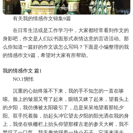
有关我的情感作文锦集9篇
在日常生活或是工作学习中，大家都经常看到作文的
身影吧，作文是人们以书面形式表情达意的言语活动。那
么你知道一篇好的作文该怎么写吗？下面是小编整理的我
的情感作文9篇，希望对大家有所帮助。
我的情感作文 篇1
NO.1惆怅
沉重的心始终落不下来，我的手不知怎的一直在哆
嗦。脸上的皱眉又弯了起来，眼睛又眯了起来，望着头上
的夕阳，我仿佛被太阳吸引了，总是呆呆地望着那轮夕
阳。双手托着脸，抬起头冲它望去夕阳的阳光洒在我的身
上，我坐在铁栅栏上抬头仰望那棵古老的参天大树，我不
禁叹了一口气，我无趣地踢着一块小石子，它滚来滚去，