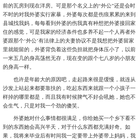
前的瓦房到现在洋房。可是那个名义上的“外公”还是会时
不时的对我外婆实行家暴，外婆每次都是伤痕累累的来到
县城找我妈，每每看到外婆的伤我真有种想把外婆接回家
住的感觉，可是我家的经济条件也多养不起一个人再者外
婆跟那个‘外公’有法律上的夫妻协议不是我想把外婆留家
里就能留的，外婆背负着这些负担就把身体压小了，以前
一米五几的身高荡然无存，现在变的跟个七八岁的小朋友
的身高一样。
也许是年龄大的原因吧，走起路来很是缓慢，就连从
沙发上站起来都要靠扶的，吃起东西来就跟一个小孩子一
样掉的哪里都是，而且我有时候脾气不好会吼她，她也不
会生气，只是对我一个劲的傻笑。
外婆她对什么事情都很满足，你给她买一个乡下看不
到的东西她会高兴半天，对于什么东西都充满好奇。如
果，我将来毕业后有时间我一定要带上外婆带上妈妈，我