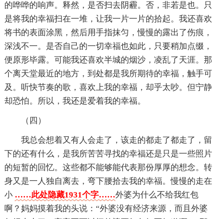
的哗哗的响声。释然，是否扫去阴霾。否，非若是也。只
是将我的幸福扫在一堆，让我一片一片的拾起。我还喜欢
将书的表面涂黑，然后用手指抹匀，慢慢的露出了伤痕，
深浅不一。是否自己的一切幸福也如此，只要稍加点缀，
便原形毕露。可能我还喜欢半城的烟沙，凌乱了天涯。那
个离天堂最近的地方，到处都是我所期待的幸福，触手可
及。听快节奏的歌，喜欢上我的幸福，却乎太吵。但宁静
却恐怕。所以，我还是爱着我的幸福。
（四）
我总会想着又有人会走了，该走的都走了都走了，留
下的还有什么，是我所苦苦寻找的幸福还是只是一些照片
的短暂的回忆。这些都不能够能代表那份厚厚的想念。转
身又是一人独自离去，弯下腰拾去我的幸福。慢慢的走在
小
……此处隐藏1931个字……
外婆为什么不给我红包
啊？妈妈摸着我的头说：“外婆没有经济来源，而且外婆