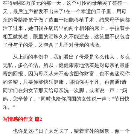
在得到那5万多元的那一天，这个可怜的母亲哭了整整一
天，最后连声都发不出来了!在一个幸运的日子里，用母
亲的骨髓给孩子做了造血干细胞移植手术，结果母子俩都
活了过来，她们躺在病房里的两个相邻的床上，手拉着手
相互微笑着，眼里的泪珠久久不能逝去，这笑里不仅包含
了母与子的爱，又包含了儿子对母亲的感激。
从上面的事例中，我们看出了母爱是多么伟大，多么
无私，多么圣洁。所以，健健康康地活着是对母亲的最甜
蜜的回报，因为母亲从来不会贪图你财富，也不会迷恋你
的名望，只要你能快乐健康，哪怕你再平凡、再普通!请
同学们在妇女节那天给母亲洗一次脚，或者说一声：“妈
妈，您辛苦了。”同时也给你周围的女性说一声：“节日快
乐。”
写情感的作文 篇2
也许是这些日子太乏味了，望着窗外的飘絮，像一个