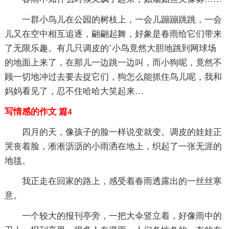
一群小鸟儿在公园的树枝上，一会儿蹦蹦跳跳，一会
儿又在空中相互追逐，翩翩起舞，好象是春雨给它们带来
了无限乐趣。有几只调皮的`小鸟竟然大胆地跳到网球场
的地面上来了，在那儿一边跳一边叫，而小狗呢，竟然不
顾一切地冲过去要去捉它们，狗怎么能抓住鸟儿呢，我和
妈妈看见了，忍不住哈哈大笑起来…
写情感的作文 篇4
四月的天，像孩子的脸一样说变就变。调皮的娃娃正
哭丧着脸，淅淅沥沥的小雨洒在地上，织起了一张无涯的
地毯。
我正走在回家的路上，感受着春雨透露出的一丝丝寒
意。
一个较大的报刊亭旁，一把大伞竖立着，好像雨中的