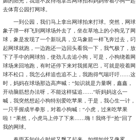
媚的阳光，我迫不及待地拿出网球拍和妈妈带着小狗一起
去体育公园打网球。
一到公园，我们马上拿出网球拍来打球。突然，网球
象子弹一样飞到网球场外去了，坐在草地上的小狗见了网
球，象是发现了一个新玩具，立马象箭一样飞奔过去，叼
起网球就跑，一边跑还一边回头看我一下，我气极了，放
下了手中的网球拍，使劲儿去追小狗，可是，小狗绕着网
球场来回地跑，有时还停下来对我摇尾巴，可就是咬着网
球不松口，我怎么样追也追不上，我跑得气喘吁吁……这
时，妈妈在球场那边高声喊：“知识就是力量啊，鑫鑫，
开动脑筋想办法呀，不能这样猛追……”听妈妈这么一
喊，我突然想起小狗特别爱吃苹果，于是，我心生一计，
一只手握成半拳形，对着小狗喊：“小虎，过来吃苹果
啦！“果然，小虎马上停了下来……嗨！我终于“抢“回了
我的网球。
春雨不知什么时候又飘了起来，如烟如丝又像雾……