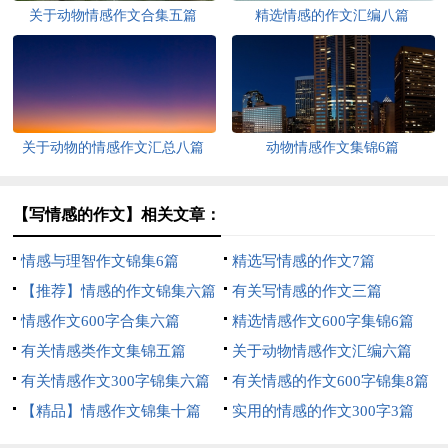
关于动物情感作文合集五篇
精选情感的作文汇编八篇
关于动物的情感作文汇总八篇
动物情感作文集锦6篇
【写情感的作文】相关文章：
情感与理智作文锦集6篇
精选写情感的作文7篇
【推荐】情感的作文锦集六篇
有关写情感的作文三篇
情感作文600字合集六篇
精选情感作文600字集锦6篇
有关情感类作文集锦五篇
关于动物情感作文汇编六篇
有关情感作文300字锦集六篇
有关情感的作文600字锦集8篇
【精品】情感作文锦集十篇
实用的情感的作文300字3篇