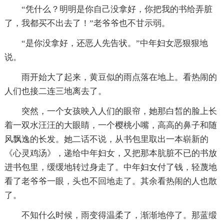
“凭什么？明明是你自己没拿好，你把我的书给弄脏
了，我都买不出去了！”老爷爷也不甘示弱。
“是你没拿好，还恶人先告状。”中年妇女恶狠狠地
说。
雨开始大了起来，黄豆似的雨点落在地上。看热闹的
人们也接二连三地离去了。
突然，一个女孩映入人们的眼帘，她那白皙的脸上长
着一双水汪汪的大眼睛，一个樱桃小嘴，高高的鼻子和随
风飘逸的长发。她二话不说，从书包里取出一本崭新的
《心灵鸡汤》，递给中年妇女，又把那本肮脏不已的书放
进书包里，缓缓地转过身走了。中年妇女付了钱，轻蔑地
看了老爷爷一眼，头也不回地走了。其余看热闹的人也散
了。
不知什么时候，雨变得温柔了，渐渐地停了。那蓝缎