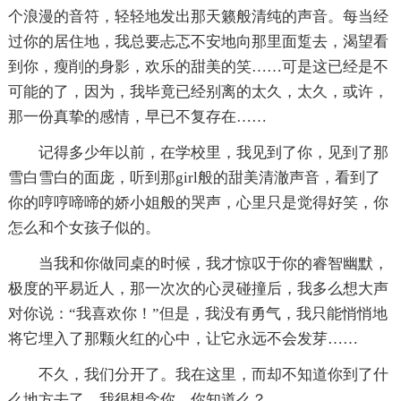
个浪漫的音符，轻轻地发出那天籁般清纯的声音。每当经
过你的居住地，我总要忐忑不安地向那里面踅去，渴望看
到你，瘦削的身影，欢乐的甜美的笑……可是这已经是不
可能的了，因为，我毕竟已经别离的太久，太久，或许，
那一份真挚的感情，早已不复存在……
记得多少年以前，在学校里，我见到了你，见到了那
雪白雪白的面庞，听到那girl般的甜美清澈声音，看到了
你的哼哼啼啼的娇小姐般的哭声，心里只是觉得好笑，你
怎么和个女孩子似的。
当我和你做同桌的时候，我才惊叹于你的睿智幽默，
极度的平易近人，那一次次的心灵碰撞后，我多么想大声
对你说：“我喜欢你！”但是，我没有勇气，我只能悄悄地
将它埋入了那颗火红的心中，让它永远不会发芽……
不久，我们分开了。我在这里，而却不知道你到了什
么地方去了。我很想念你，你知道么？