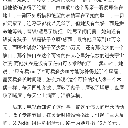
但他被确诊得了绝症——白血病!”这个母亲一听便瘫坐在
地上，一副不知所措和绝望的表情写在了她的脸上，一切
都沉寂了，连呼吸都犹若无丝了。但她没有气馁，而是拼
命地筹钱，筹钱!遭尽了婉拒，吃尽了闭门羹，她知道有
钱就有孩子，钱是孩子命呀!然而，最终她只筹到10万余
元，而医生说救治孩子至少要15万元，还有那么大的一个
缺口，那个缺口在这个可怜的妇人心里好似放的进去宇宙
洪荒!而她实在是没有了任何可以求助的了，“卖xue”，她
说，“只有卖xue了!”可卖多少血才能弥补得起那个窟窿，
需要卖多长时间呢，怎么办呢?这个可怜的妇人像一个木
偶一样，每天四处奔波，磨破了鞋子，磨破了脚底，也磨
破了嘴唇，每天尘土满面，泪痕纵横。
后来，电视台知道了这件事，被这个伟大的母亲感动
了，做了专题节目，在黄金时段滚动播出，引起了巨大反
响，又为她们组织募捐活动，终于为她募捐了5万多元，