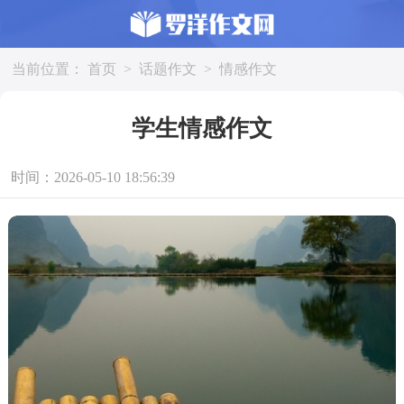
当前位置：
首页
>
话题作文
>
情感作文
学生情感作文
时间：2026-05-10 18:56:39