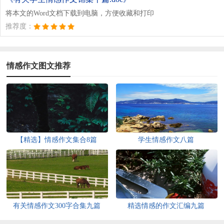
将本文的Word文档下载到电脑，方便收藏和打印
推荐度：
情感作文图文推荐
【精选】情感作文集合8篇
学生情感作文八篇
有关情感作文300字合集九篇
精选情感的作文汇编九篇