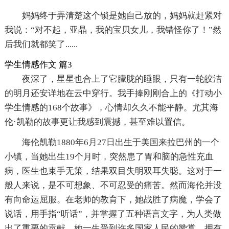
妈妈终于弄清楚这个锁是她自己放的，妈妈就赶紧对
我说：“对不起，亚晶，我的宝贝女儿，我错怪你了！”然
后我们就都笑了......
学生情感作文 篇3
夜深了，星星也合上了它朦胧的睡眼，只有一轮皎洁
的明月还安详地在云中穿行。我手捧刚刚合上的《打动小
学生情感的168个故事》，心情却久久不能平静。尤其海
伦·凯勒的故事更让我感到震撼，甚至难以置信。
海伦凯勒1880年6月27日出生于美国来拉巴州的一个
小镇，当她出生19个月时，突然患了胃和脑的急性充血
病，医生也束手无策，结果双目失明双耳失聪。这对于一
般人来说，是不可想象、不可忍受的痛苦。然而海伦并没
有向命运屈服。在老师的教育下，她战胜了病魔，学会了
说话，用手指“听话”，并掌握了五种语言文字，为人类做
出了重要的贡献。她一生受到许多国家人民的赞赏，拥有