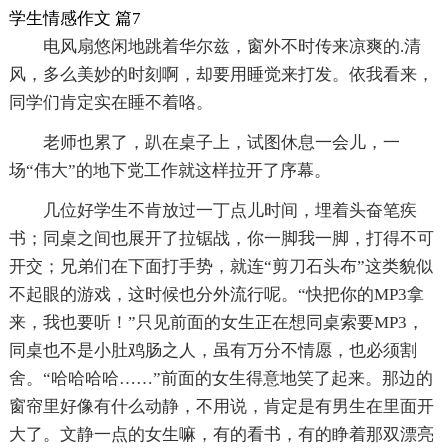
学生情感作文 篇7
电风扇悠闲地跳着华尔兹，窗外不时传来凉爽的.清
风，多么美妙的时刻啊，却要用睡觉来打发。依我看来，
同学们肯定实在睡不着咯。
老师也累了，趴在桌子上，试图休息一会儿，一
场“伟大”的地下党工作就这样拉开了序幕。
几位好学生不肯放过一丁点儿时间，埋着头奋笔疾
书；同桌之间也展开了拉锯战，你一脚我一脚，打得不可
开交；兄弟们在下面打手势，就连“剪刀石头布”这类貌似
不起眼的游戏，这时候也分外流行呢。“快把你的MP3拿
来，我也要听！”只见前面的女生正在想同桌索要MP3，
同桌也不是小肚鸡肠之人，虽有万分不情愿，也必须割
舍。“哈哈哈哈……”前面的女生得意地笑了起来。那边的
窗帘里好像有什么动静，不用说，肯定是有男生在里面开
大了。文静一点的女生嘛，有的看书，有的睁着那双漂亮