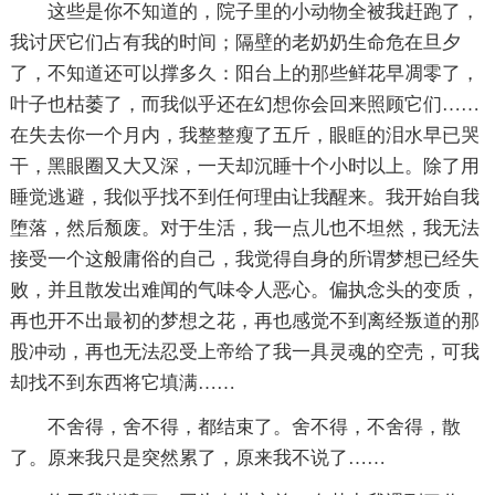
这些是你不知道的，院子里的小动物全被我赶跑了，
我讨厌它们占有我的时间；隔壁的老奶奶生命危在旦夕
了，不知道还可以撑多久：阳台上的那些鲜花早凋零了，
叶子也枯萎了，而我似乎还在幻想你会回来照顾它们……
在失去你一个月内，我整整瘦了五斤，眼眶的泪水早已哭
干，黑眼圈又大又深，一天却沉睡十个小时以上。除了用
睡觉逃避，我似乎找不到任何理由让我醒来。我开始自我
堕落，然后颓废。对于生活，我一点儿也不坦然，我无法
接受一个这般庸俗的自己，我觉得自身的所谓梦想已经失
败，并且散发出难闻的气味令人恶心。偏执念头的变质，
再也开不出最初的梦想之花，再也感觉不到离经叛道的那
股冲动，再也无法忍受上帝给了我一具灵魂的空壳，可我
却找不到东西将它填满……
不舍得，舍不得，都结束了。舍不得，不舍得，散
了。原来我只是突然累了，原来我不说了……