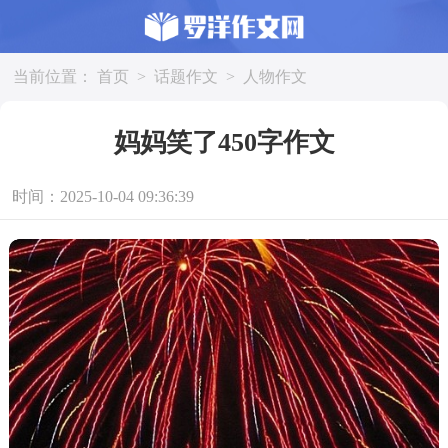
当前位置：
首页
>
话题作文
>
人物作文
妈妈笑了450字作文
时间：2025-10-04 09:36:39