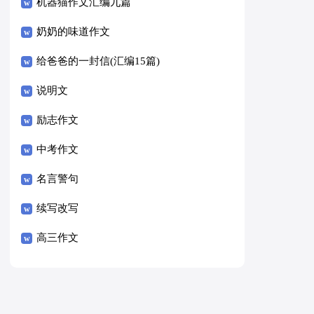
8篇）
机器猫作文汇编九篇
奶奶的味道作文
给爸爸的一封信(汇编15篇)
说明文
励志作文
中考作文
名言警句
续写改写
高三作文