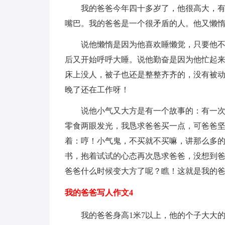
我的爸爸今年四十多岁了，他很高大，
嘴巴。我的爸爸是一个很矛盾的人。他又懒
说他懒惰是因为他喜欢睡懒觉，只要他
后又开始呼呼大睡。说他勤奋是因为他忙起
床上没人，被子也还是整整齐齐的，没有被
晚了还在工作呀！
说他小气又大方是有一个故事的：有一
零食两眼发光，我恳求爸爸买一点，可爸爸
着：哼！小气鬼，不买就不买嘛，讲那么多
书，抱着试试的心态再次恳求爸爸，没想到
爸爸什么时候变大方了呢？瞧！这就是我的
我的爸爸写人作文4
我的爸爸身高1米7以上，他的个子大大