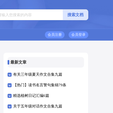
会员注册
会员登录
最新文章
有关三年级夏天作文合集九篇
【热门】读书名言警句集锦79条
精选植树日记汇编6篇
关于五年级对话作文合集九篇