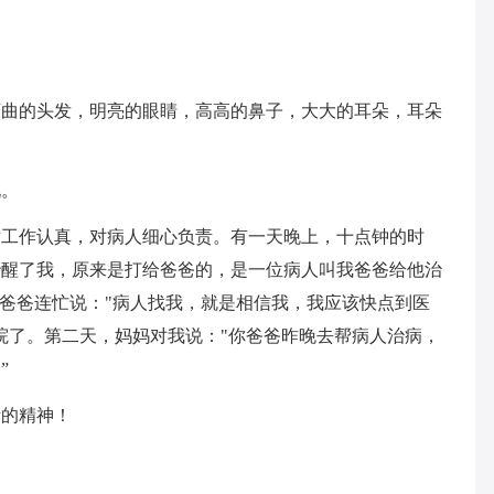
弯曲的头发，明亮的眼睛，高高的鼻子，大大的耳朵，耳朵
玩。
对工作认真，对病人细心负责。有一天晚上，十点钟的时
吵醒了我，原来是打给爸爸的，是一位病人叫我爸爸给他治
”爸爸连忙说："病人找我，就是相信我，我应该快点到医
院了。第二天，妈妈对我说："你爸爸昨晚去帮病人治病，
”
责的精神！