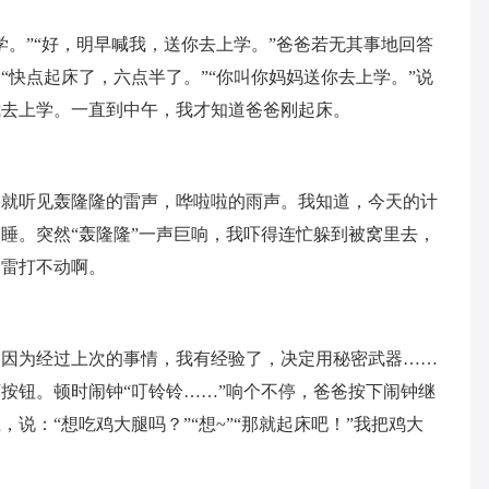
学。”“好，明早喊我，送你去上学。”爸爸若无其事地回答
“快点起床了，六点半了。”“你叫你妈妈送你去上学。”说
我去上学。一直到中午，我才知道爸爸刚起床。
，就听见轰隆隆的雷声，哗啦啦的雨声。我知道，今天的计
睡。突然“轰隆隆”一声巨响，我吓得连忙躲到被窝里去，
是雷打不动啊。
？因为经过上次的事情，我有经验了，决定用秘密武器……
按钮。顿时闹钟“叮铃铃……”响个不停，爸爸按下闹钟继
说：“想吃鸡大腿吗？”“想~”“那就起床吧！”我把鸡大