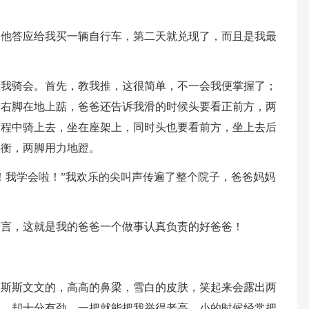
。他答应给我买一辆自行车，第二天就兑现了，而且是我最
教我骑会。首先，教我推，这很简单，不一会我便掌握了；
，右脚在地上踮，爸爸还告诉我滑的时候头要看正前方，两
过程中骑上去，坐在座架上，同时头也要看前方，坐上去后
平衡，两脚用力地蹬。
！我学会啦！”我欢乐的尖叫声传遍了整个院子，爸爸妈妈
诺言，这就是我的爸爸一个做事认真负责的好爸爸！
，斯斯文文的，高高的鼻梁，雪白的皮肤，笑起来会露出两
瘦，却十分有劲，一把就能把我举得老高，小的时候经常把