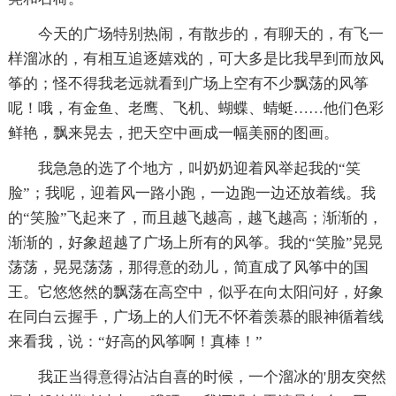
今天的广场特别热闹，有散步的，有聊天的，有飞一
样溜冰的，有相互追逐嬉戏的，可大多是比我早到而放风
筝的；怪不得我老远就看到广场上空有不少飘荡的风筝
呢！哦，有金鱼、老鹰、飞机、蝴蝶、蜻蜓……他们色彩
鲜艳，飘来晃去，把天空中画成一幅美丽的图画。
我急急的选了个地方，叫奶奶迎着风举起我的“笑
脸”；我呢，迎着风一路小跑，一边跑一边还放着线。我
的“笑脸”飞起来了，而且越飞越高，越飞越高；渐渐的，
渐渐的，好象超越了广场上所有的风筝。我的“笑脸”晃晃
荡荡，晃晃荡荡，那得意的劲儿，简直成了风筝中的国
王。它悠悠然的飘荡在高空中，似乎在向太阳问好，好象
在同白云握手，广场上的人们无不怀着羡慕的眼神循着线
来看我，说：“好高的风筝啊！真棒！”
我正当得意得沾沾自喜的时候，一个溜冰的'朋友突然