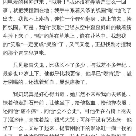
闪电般的横冲过来，“哦呀！”我还没有弄清是怎么一回
事，就把我撞翻在地；我手中系着风筝的线圈“啪”地飞了
出去。我顾不上疼痛，连忙一个鲤鱼翻身，跑上前去，捡
回线圈。可是，我的“笑脸”已经从空中歪歪斜斜的栽着筋
斗掉下来了，“嚓”的落在草地上，嵌在花丛中。我想我
的“笑脸”一定变成“哭脸”了，又气又急，正想找刚才撞我
的那个冒失鬼算帐。
只见那冒失鬼，比我长不了多少，与我差不多年纪，
最多也12岁上下。他似乎比我更惨。他早已“嘴肯泥”，龇
牙咧嘴的，还流着鲜血，显然痛极了。
我奶奶真是好心得出奇，她居然不来帮我而去帮他，
扶着他走到石椅前，让他坐下，给他揩血，给他掸衣服，
还问他“痛不痛”，问他“会不会走”。可他坐在石椅上褪去
了溜冰鞋，耷拉着脸，很想大哭；可终于没有哭出来。他
坐了一会，又站了起来，提着刚脱下的溜冰鞋一瘸一拐的