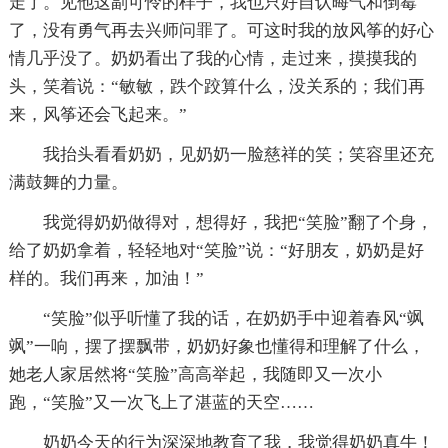
走了。见他这副可怜的样子，我也只好自认晦气和倒霉
了，没有勇气再去兴师问罪了。可这时我的放风筝的好心
情几乎没了。奶奶看出了我的心情，走过来，摸摸我的
头，笑着说：“敏敏，跌个跤算什么，没关系的；我们再
来，风筝还会飞起来。”
我抬头看看奶奶，见奶奶一脸慈祥的笑；笑容里还充
满鼓舞的力量。
我觉得奶奶做得对，想得好，我把“笑脸”翻了个身，
给了奶奶拿着，轻轻地对“笑脸”说：“好朋友，奶奶是好
样的。我们再来，加油！”
“笑脸”似乎听懂了我的话，在奶奶手中迎着春风“飒
飒”一响，摆了摆飘带，奶奶好象也懂得和理解了什么，
她老人家居然将“笑脸”高高举起，我随即又一次小
跑，“笑脸”又一次飞上了湛蓝的天空……
奶奶今天的行为深深地教育了我，我觉得奶奶真牛！