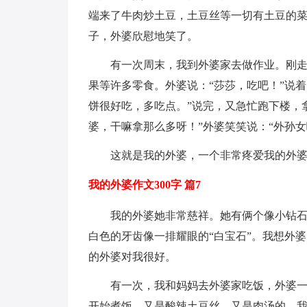
端来了牛肉炒土豆，土豆丝等一切有土豆的菜
子，外婆欣慰地笑了。
有一次周末，我到外婆家去做作业。刚
果等许多零食。外婆说：“莎莎，吃吧！”说
饼很好吃，多吃点。”说完，又急忙跑下楼，
婆，干嘛拿那么多呀！”外婆笑笑说：“外孙
这就是我的外婆，一个非常疼爱我的外
我的外婆作文300字 篇7
我的外婆她非常慈祥。她有俩个像小钻
白色的牙齿像一排耀眼的“白宝石”。我想外婆
的外婆对我很好。
有一次，我和妈妈去外婆家吃饭，外婆
开始煮饭，又是酸辣土豆丝，又是肉汤的。我