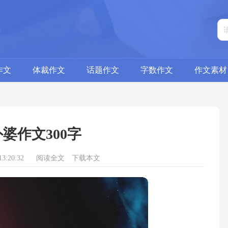
作文
体裁作文
话题作文
字数作文
作文素材
婆作文300字
3:20:32
阅读全文
下载本文