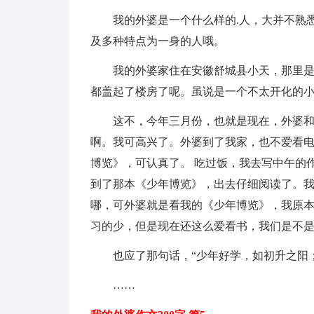
我的外婆是一个什么样的.人，大并不熟
及多种特点为一身的人哦。
我的外婆家住在安徽舒城县小天，那里
都盖起了楼房了呢。虽说是一个不太开化的
这不，今年三月份，也就是现在，外婆
啊。我可高兴了。外婆到了我家，也不爱看
博览》，可认真了。 吃过饭，我去写中午的
到了那本《少年博览》，出去仔细阅读了。
哪，可外婆就是看我的《少年博览》，我原
习的少，但是现在还这么爱看书，我们是不
也应了那句话，“少年好学，如初升之阳
……