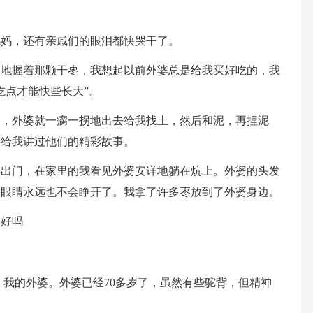
妈妈，还有亲戚们的眼泪都快哭干了。
紧地握着那颗干枣，我想起以前外婆总是给我买好吃的，我
吃点才能快些长大”。
人，外婆就一瘸一拐地出去给我找土，然后和泥，再捏泥
还给我讲过他们的精彩故事。
事出门，在家里的我看见外婆安详地躺在炕上。外婆的头发
的眼睛永远也不会睁开了。我拿了许多枣放到了外婆身边。
枣好吗
 我的外婆。外婆已经70多岁了，虽然有些驼背，但精神