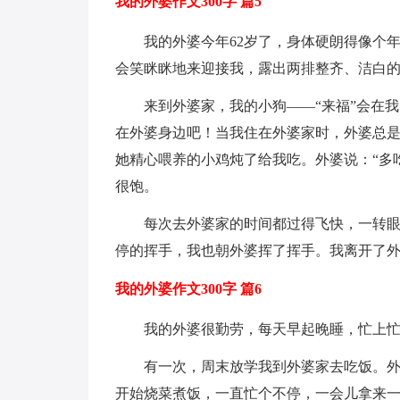
我的外婆作文300字 篇5
我的外婆今年62岁了，身体硬朗得像个
会笑眯眯地来迎接我，露出两排整齐、洁白
来到外婆家，我的小狗——“来福”会在
在外婆身边吧！当我住在外婆家时，外婆总是
她精心喂养的小鸡炖了给我吃。外婆说：“多
很饱。
每次去外婆家的时间都过得飞快，一转
停的挥手，我也朝外婆挥了挥手。我离开了
我的外婆作文300字 篇6
我的外婆很勤劳，每天早起晚睡，忙上
有一次，周末放学我到外婆家去吃饭。
开始烧菜煮饭，一直忙个不停，一会儿拿来