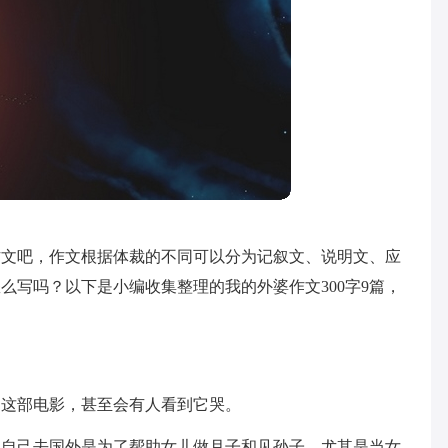
作文吧，作文根据体裁的不同可以分为记叙文、说明文、应
么写吗？以下是小编收集整理的我的外婆作文300字9篇，
过这部电影，甚至会有人看到它哭。
她自己去国外是为了帮助女儿做月子和见孙子，尤其是当女