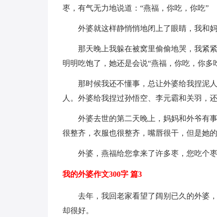
枣，有气无力地说道：“燕福，你吃，你吃”
外婆就这样静悄悄地闭上了眼睛，我和
那天晚上我躲在被窝里偷偷地哭，我紧
明明吃饱了，她还是会说“燕福，你吃，你多
那时候我还不懂事，总让外婆给我捏泥
人。外婆给我捏过孙悟空、李元霸和关羽，
外婆去世的第二天晚上，妈妈和外爷有
很整齐，衣服也很整齐，嘴唇很干，但是她
外婆，燕福给您拿来了许多枣，您吃个
我的外婆作文300字 篇3
去年，我回老家看望了阔别已久的外婆，
却很好。