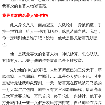
我喜欢的名著人物诸葛亮。
我最喜欢的名著人物作文9
此人身长八尺，面如冠玉，头戴纶巾，身披鹤氅，手
持一把羽扇，给人一种超凡脱俗，飘然若仙之感。我想，
你一定猜到他是谁了吧？没错，他就是卧龙诸葛孔明是
也。
他，是我最喜欢的名著人物，神机妙算、忠心耿耿、
有情有义……关于他的传奇故事也是不胜枚举。
先说他的神机妙算吧。未出茅庐便已知三分天下，草
船借箭、三气周瑜、空城计……真是令人赞叹不已。其中
空城计最让我印象深刻。一天，诸葛亮在西城被司马懿的
十万大军层层包围，城中只有文官和老弱病残，诸葛亮眼
见大军就要攻城，冥思苦想，终于想出一条妙计。他下令
打开城门让一些士兵假扮农民打扫街道，自己却坐在高高