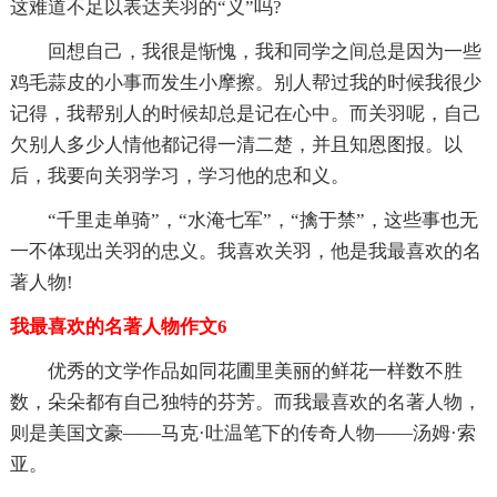
这难道不足以表达关羽的“义”吗?
回想自己，我很是惭愧，我和同学之间总是因为一些
鸡毛蒜皮的小事而发生小摩擦。别人帮过我的时候我很少
记得，我帮别人的时候却总是记在心中。而关羽呢，自己
欠别人多少人情他都记得一清二楚，并且知恩图报。以
后，我要向关羽学习，学习他的忠和义。
“千里走单骑”，“水淹七军”，“擒于禁”，这些事也无
一不体现出关羽的忠义。我喜欢关羽，他是我最喜欢的名
著人物!
我最喜欢的名著人物作文6
优秀的文学作品如同花圃里美丽的鲜花一样数不胜
数，朵朵都有自己独特的芬芳。而我最喜欢的名著人物，
则是美国文豪——马克·吐温笔下的传奇人物——汤姆·索
亚。