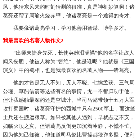
风，他猜东风来的时刻猜测的很准，真是神机妙算啊！诸
葛亮还帮了周瑜火烧赤壁，他诸葛亮是一个难得的奇才。
我要像诸葛亮学习，学习他善用智谋、博学多才。
我最喜欢的名著人物作文2
“出师未捷身先死，长使英雄泪满襟”他的名字让敌人
闻风丧胆，他被人称为“智绝”，他是谁呢？他就是《三国
演义》中的蜀相，也是我最喜欢的名著人物——诸葛亮。
他的才智是无人不知，无人不晓。七擒孟获、三气周
公瑾、草船借箭等这些有名的事情，无一不都归功于他，
但让我感触最深的还是空城计。当司马懿带领十五万大军
攻打蜀国时，诸葛亮守护的西城中只有2500军士，而这些
士兵还在搬运粮草。如果被其他人遇到，早就忐忑不安，
如临灭顶之灾。但诸葛亮反倒更加沉着冷静，不慌不忙。
因为他知己知彼，他知道司马懿比曹操都狡诈多疑，便利