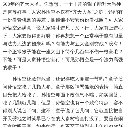
500年的齐天大圣。你想想，一个正常的猴子能升天当神
是何等好事，人家孙悟空不仅有“齐天大圣”之称，还能有
一份看管桃园的美差，搁谁谁不安安份份看桃园？可人家
孙悟空还满意。说人家得寸进尺，又下行，人家有上进心
呀，人家要做得更好呀！你再想想一个正常猴子能有胆量
与法力无边的如来斗吗？有能力与五大金刚交战？没有！
一个正常猴子能在一座大山下待个几百年不伤一根毫毛？
不能！可是人家孙悟空都行！可见孙悟空是一个法力高强
的猴子！
孙悟空还敢作敢当，还记得吃人参那一节吗？童子质
问孙悟空吃了几颗人参。童子那凶神恶煞般的表情，简直
目光把人给吃了。孙悟空却面下改色气不喘，如实回答，
吃了几颗就几颗，但是，孙悟空也有一个致命特点：容不
得别人说它半句。这不，童子说了它几句，它就直接把自
开天劈地之时就早已存在的人参树给全打没了。要是在闹
天宫时听玉帝、如来的话，也不至于轮到走十年打81次妖