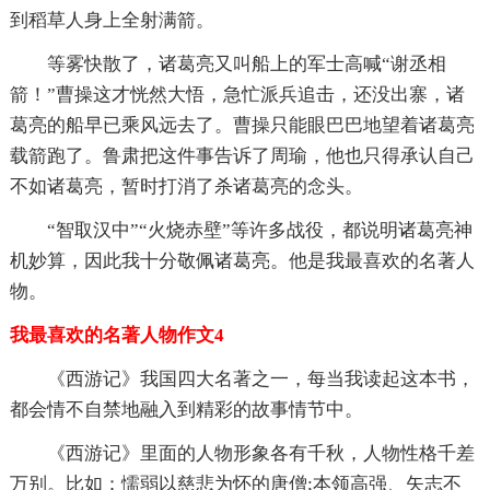
到稻草人身上全射满箭。
等雾快散了，诸葛亮又叫船上的军士高喊“谢丞相
箭！”曹操这才恍然大悟，急忙派兵追击，还没出寨，诸
葛亮的船早已乘风远去了。曹操只能眼巴巴地望着诸葛亮
载箭跑了。鲁肃把这件事告诉了周瑜，他也只得承认自己
不如诸葛亮，暂时打消了杀诸葛亮的念头。
“智取汉中”“火烧赤壁”等许多战役，都说明诸葛亮神
机妙算，因此我十分敬佩诸葛亮。他是我最喜欢的名著人
物。
我最喜欢的名著人物作文4
《西游记》我国四大名著之一，每当我读起这本书，
都会情不自禁地融入到精彩的故事情节中。
《西游记》里面的人物形象各有千秋，人物性格千差
万别。比如：懦弱以慈悲为怀的唐僧;本领高强、矢志不