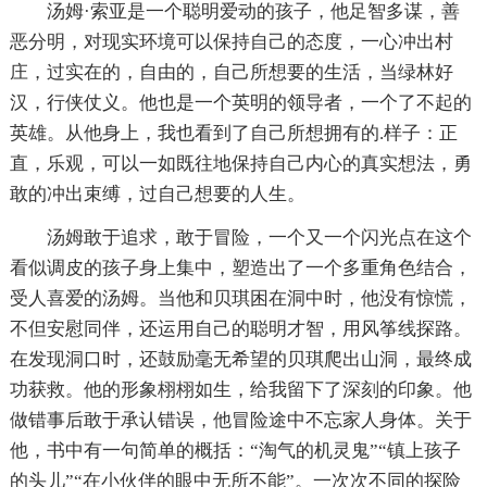
汤姆·索亚是一个聪明爱动的孩子，他足智多谋，善
恶分明，对现实环境可以保持自己的态度，一心冲出村
庄，过实在的，自由的，自己所想要的生活，当绿林好
汉，行侠仗义。他也是一个英明的领导者，一个了不起的
英雄。从他身上，我也看到了自己所想拥有的.样子：正
直，乐观，可以一如既往地保持自己内心的真实想法，勇
敢的冲出束缚，过自己想要的人生。
汤姆敢于追求，敢于冒险，一个又一个闪光点在这个
看似调皮的孩子身上集中，塑造出了一个多重角色结合，
受人喜爱的汤姆。当他和贝琪困在洞中时，他没有惊慌，
不但安慰同伴，还运用自己的聪明才智，用风筝线探路。
在发现洞口时，还鼓励毫无希望的贝琪爬出山洞，最终成
功获救。他的形象栩栩如生，给我留下了深刻的印象。他
做错事后敢于承认错误，他冒险途中不忘家人身体。关于
他，书中有一句简单的概括：“淘气的机灵鬼”“镇上孩子
的头儿”“在小伙伴的眼中无所不能”。一次次不同的探险