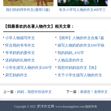
我们班的同学作文(通用15篇)
有关小学写人物的作文400字三
篇
【我最喜欢的名著人物作文】相关文章：
小学人物描写作文
【精华】人物的作文合集7篇
怀念我的爷爷作文
描写人物奶奶的作文600字锦
爷爷奶奶的爱作文
集5篇
我的妈妈_450字
送妈妈的礼物作文
人物品质的作文
小学生描写人物的作文600字
我想对妈妈说作文【热】
汇编6篇
厨艺妈妈作文
关于小学生描写人物的作文
400字汇总六篇
上一篇：
妈妈，我想对你说作文
下一篇：
谢谢您！老师作文
(精选15篇)
罗洋作文网
Copyright © 2025
www.luoyangphoto.com 版权所有