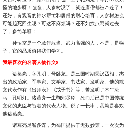
怪的地步呀！瞧瞧，人参树没了，就连唐僧都被牵连了！
还好，有观音的神水帮忙和唐僧的耐心培育，人参树怎么
可能起死回生呢？可这不麻烦吗？还不如挨点骂就过去
了，多简单呀！
孙悟空是一个敢作敢当、武力高强的人，不是，是猴
子，它的品质值得我们学习。
我最喜欢的名著人物作文8
诸葛亮，字孔明，号卧龙。是三国时期蜀汉丞相，杰
出的政治家、军事家、文学家、书法家、发明家。他的散
文代表作有《出师表》《戒子书》等，曾发明了木牛流
马，孔明灯。诸葛亮一生鞠躬尽瘁，死而后已是中国传统
文化的忠臣与智者的代表人物。说了一长串，我就是喜欢
他诸葛亮。
诸葛亮足智多谋，为蜀国提供了无数妙策，一次次为