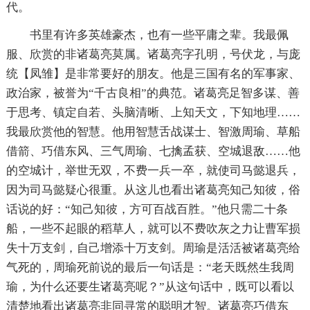
代。
书里有许多英雄豪杰，也有一些平庸之辈。我最佩
服、欣赏的非诸葛亮莫属。诸葛亮字孔明，号伏龙，与庞
统【凤雏】是非常要好的朋友。他是三国有名的军事家、
政治家，被誉为“千古良相”的典范。诸葛亮足智多谋、善
于思考、镇定自若、头脑清晰、上知天文，下知地理……
我最欣赏他的智慧。他用智慧舌战谋士、智激周瑜、草船
借箭、巧借东风、三气周瑜、七擒孟获、空城退敌……他
的空城计，举世无双，不费一兵一卒，就使司马懿退兵，
因为司马懿疑心很重。从这儿也看出诸葛亮知己知彼，俗
话说的好：“知己知彼，方可百战百胜。”他只需二十条
船，一些不起眼的稻草人，就可以不费吹灰之力让曹军损
失十万支剑，自己增添十万支剑。周瑜是活活被诸葛亮给
气死的，周瑜死前说的最后一句话是：“老天既然生我周
瑜，为什么还要生诸葛亮呢？”从这句话中，既可以看以
清楚地看出诸葛亮非同寻常的聪明才智。诸葛亮巧借东