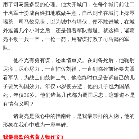
用了司马懿多疑的心理。他大开城门，在每个城门前让二
十名军士扮成百姓扫地或做生意，自己则坐在城门上操琴
喝茶。司马懿见状，以为城中有埋伏，便不敢进城，在城
外逗留几个小时之后，还是领着军队撤退。就这样，诸葛
亮不动一兵一卒，一枪一箭，用智谋打败了司马懿的军
队。
他不光有勇有谋，还重情重义。在刘备死后，他鞠躬
尽瘁，尽心尽力，一直辅佐刘禅，一直到临死前还要去照
看军队，为战士们鼓舞士气，他临终时也是告诉自己的儿
子要为蜀国效力。年仅53岁便去逝，他的儿子也为国战
死，年仅36岁。他们诸葛几代都为蜀国尽忠，这难道不是
有情有义吗？
诸葛亮是我心中的指南针，是我最崇拜的人物，他的
形象在我心中成为一座丰碑。
我最喜欢的名著人物作文3