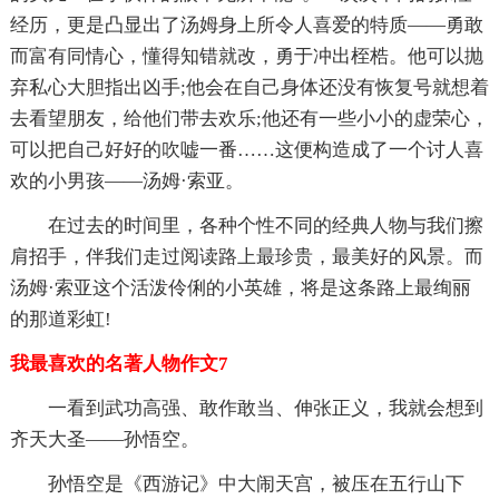
经历，更是凸显出了汤姆身上所令人喜爱的特质——勇敢
而富有同情心，懂得知错就改，勇于冲出桎梏。他可以抛
弃私心大胆指出凶手;他会在自己身体还没有恢复号就想着
去看望朋友，给他们带去欢乐;他还有一些小小的虚荣心，
可以把自己好好的吹嘘一番……这便构造成了一个讨人喜
欢的小男孩——汤姆·索亚。
在过去的时间里，各种个性不同的经典人物与我们擦
肩招手，伴我们走过阅读路上最珍贵，最美好的风景。而
汤姆·索亚这个活泼伶俐的小英雄，将是这条路上最绚丽
的那道彩虹!
我最喜欢的名著人物作文7
一看到武功高强、敢作敢当、伸张正义，我就会想到
齐天大圣——孙悟空。
孙悟空是《西游记》中大闹天宫，被压在五行山下