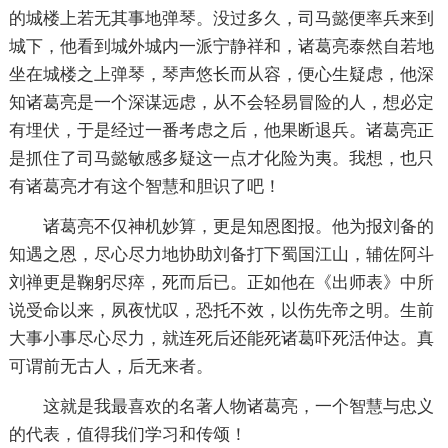
的城楼上若无其事地弹琴。没过多久，司马懿便率兵来到
城下，他看到城外城内一派宁静祥和，诸葛亮泰然自若地
坐在城楼之上弹琴，琴声悠长而从容，便心生疑虑，他深
知诸葛亮是一个深谋远虑，从不会轻易冒险的人，想必定
有埋伏，于是经过一番考虑之后，他果断退兵。诸葛亮正
是抓住了司马懿敏感多疑这一点才化险为夷。我想，也只
有诸葛亮才有这个智慧和胆识了吧！
诸葛亮不仅神机妙算，更是知恩图报。他为报刘备的
知遇之恩，尽心尽力地协助刘备打下蜀国江山，辅佐阿斗
刘禅更是鞠躬尽瘁，死而后已。正如他在《出师表》中所
说受命以来，夙夜忧叹，恐托不效，以伤先帝之明。生前
大事小事尽心尽力，就连死后还能死诸葛吓死活仲达。真
可谓前无古人，后无来者。
这就是我最喜欢的名著人物诸葛亮，一个智慧与忠义
的代表，值得我们学习和传颂！