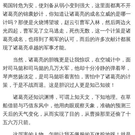
蜀国转危为安，使刘备从弱小变到强大，这里面都离不开
诸葛亮的锦囊妙计，你知道让诸葛亮的成名立威的是哪一
计吗？那便是火烧博望坡，赵云引曹军入林，然后两边火
光四起，曹军见了立马逃走，死伤无数，这一个计策是诸
葛亮成名，也得到了蜀军的认可，而后的许多次献计都展
现了诸葛亮卓越的军事才能。
当然，诸葛亮的胆魄更是让我惊叹，在空城计中，面
对司马懿和司马懿的几万大军，他却十分冷静的弹着琴，
琴声悠扬淡定，是司马懿听着害怕，害怕中了诸葛亮的计
策，于是不战而退。这是胆识过人更是知己知彼！
诸葛亮还知识渊博，可谓上知天文，下知地理。在草
船借箭与巧借东风中，他用肉眼观察天象，准确的预测三
天后的天气变化，从而实现了目的，从曹操那里还偷了十
五六万只箭。
这厉害的人物，怎能让我不佩服的五体投地呀！就是