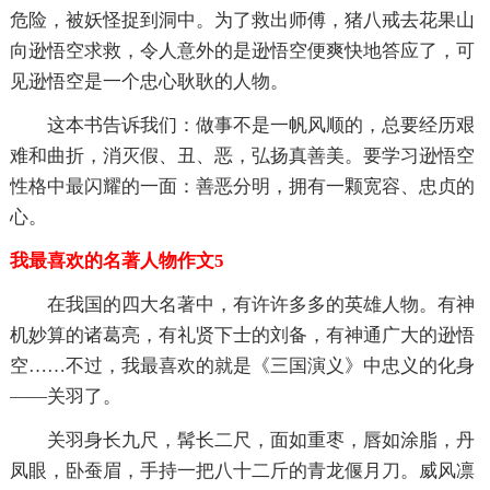
危险，被妖怪捉到洞中。为了救出师傅，猪八戒去花果山
向逊悟空求救，令人意外的是逊悟空便爽快地答应了，可
见逊悟空是一个忠心耿耿的人物。
这本书告诉我们：做事不是一帆风顺的，总要经历艰
难和曲折，消灭假、丑、恶，弘扬真善美。要学习逊悟空
性格中最闪耀的一面：善恶分明，拥有一颗宽容、忠贞的
心。
我最喜欢的名著人物作文5
在我国的四大名著中，有许许多多的英雄人物。有神
机妙算的诸葛亮，有礼贤下士的刘备，有神通广大的逊悟
空……不过，我最喜欢的就是《三国演义》中忠义的化身
——关羽了。
关羽身长九尺，髯长二尺，面如重枣，唇如涂脂，丹
凤眼，卧蚕眉，手持一把八十二斤的青龙偃月刀。威风凛