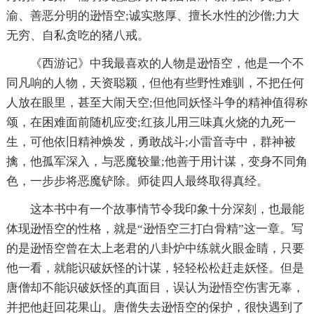
渝、善恶分明的逊悟空;诚实憨厚、擅长水性的沙僧;力大
无穷、自私贪吃的猪八戒。
《西游记》中我最喜欢的人物是逊悟空，他是一个不
同凡响的人物，天资聪颖，但他有些野性难驯，不把任何
人放在眼里，甚至大闹天空;但他同妖怪斗争的精神值得称
颂，在困难面前随机应变;红孩儿用三味真火烧的九死一
生，可他依旧精神焕发，勇敢战斗;小雷音寺中，群神被
擒，他孤军深入，与恶魔较量;他善于用计谋，变身不同角
色，一步步将恶魔铲除。师徒四人最终取得真经。
这本书中有一个故事情节令我印象十分深刻，也最能
体现逊悟空的性格，就是“逊悟空三打白骨精”这一章。写
的是逊悟空曾在太上老君的八卦炉中练就火眼金睛，只要
他一看，就能识破妖怪的计谋，轻轻松松赶走妖怪。但是
唐僧却不能识破妖怪的真面目，误认为逊悟空伤害无辜，
并把他赶回花果山。唐僧失去逊悟空的保护，很快遇到了