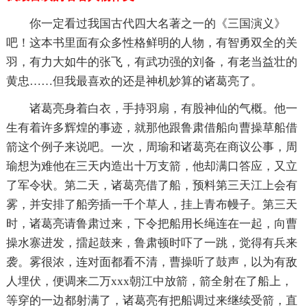
你一定看过我国古代四大名著之一的《三国演义》
吧！这本书里面有众多性格鲜明的人物，有智勇双全的关
羽，有力大如牛的张飞，有武功强的刘备，有老当益壮的
黄忠……但我最喜欢的还是神机妙算的诸葛亮了。
诸葛亮身着白衣，手持羽扇，有股神仙的气概。他一
生有着许多辉煌的事迹，就那他跟鲁肃借船向曹操草船借
箭这个例子来说吧。一次，周瑜和诸葛亮在商议公事，周
瑜想为难他在三天内造出十万支箭，他却满口答应，又立
了军令状。第二天，诸葛亮借了船，预料第三天江上会有
雾，并安排了船旁插一千个草人，挂上青布幔子。第三天
时，诸葛亮请鲁肃过来，下令把船用长绳连在一起，向曹
操水寨进发，擂起鼓来，鲁肃顿时吓了一跳，觉得有兵来
袭。雾很浓，连对面都看不清，曹操听了鼓声，以为有敌
人埋伏，便调来二万xxx朝江中放箭，箭全射在了船上，
等穿的一边都射满了，诸葛亮有把船调过来继续受箭，直