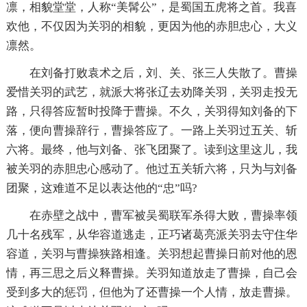
凛，相貌堂堂，人称“美髯公”，是蜀国五虎将之首。我喜
欢他，不仅因为关羽的相貌，更因为他的赤胆忠心，大义
凛然。
在刘备打败袁术之后，刘、关、张三人失散了。曹操
爱惜关羽的武艺，就派大将张辽去劝降关羽，关羽走投无
路，只得答应暂时投降于曹操。不久，关羽得知刘备的下
落，便向曹操辞行，曹操答应了。一路上关羽过五关、斩
六将。最终，他与刘备、张飞团聚了。读到这里这儿，我
被关羽的赤胆忠心感动了。他过五关斩六将，只为与刘备
团聚，这难道不足以表达他的“忠”吗?
在赤壁之战中，曹军被吴蜀联军杀得大败，曹操率领
几十名残军，从华容道逃走，正巧诸葛亮派关羽去守住华
容道，关羽与曹操狭路相逢。关羽想起曹操日前对他的恩
情，再三思之后义释曹操。关羽知道放走了曹操，自己会
受到多大的惩罚，但他为了还曹操一个人情，放走曹操。