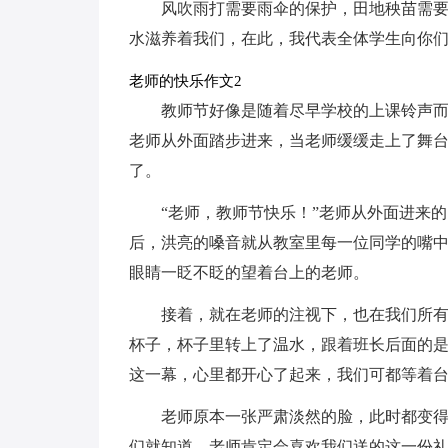
风吹雨打需要雨伞的保护，田地秧苗需
水滋养着我们，在此，我代表全体学生向你们
老师的快乐作文2
教师节好像是随着尽早学校的上课铃声
老师从外面踏步进来，当老师缓缓走上了舞
了。
“老师，教师节快乐！”老师从外面进来
后，洪亮的嗓音就从教室里每一位同学的嘴
眼睛一眨不眨的望着台上的老师。
接着，就在老师的注视下，也在我们所
杯子，杯子里转上了温水，跟着班长后面的
这一幕，心里都开心了起来，我们可都等着
老师原本一张严肃淡然的脸，此时都变
们就知道，老师肯定会喜欢我们送的这一份