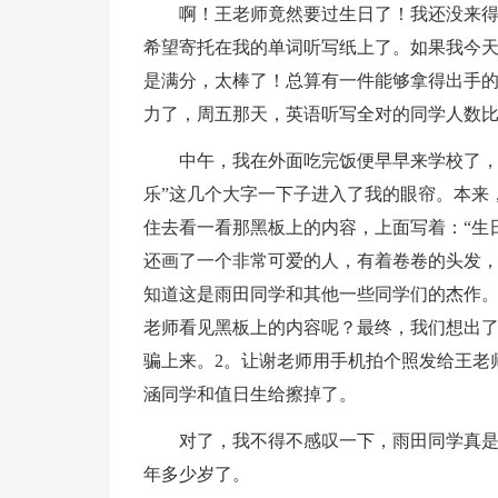
啊！王老师竟然要过生日了！我还没来
希望寄托在我的单词听写纸上了。如果我今
是满分，太棒了！总算有一件能够拿得出手
力了，周五那天，英语听写全对的同学人数
中午，我在外面吃完饭便早早来学校了，
乐”这几个大字一下子进入了我的眼帘。本来
住去看一看那黑板上的内容，上面写着：“生
还画了一个非常可爱的人，有着卷卷的头发，
知道这是雨田同学和其他一些同学们的杰作
老师看见黑板上的内容呢？最终，我们想出了
骗上来。2。让谢老师用手机拍个照发给王老
涵同学和值日生给擦掉了。
对了，我不得不感叹一下，雨田同学真
年多少岁了。