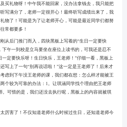
得及买礼物呀！中午我不能回家，没办法拿钱去，我只能把
天听写满分了，老师一定很开心！最终听写成绩出来了，我
的礼物了！可能是为了让老师开心，可能是最近同学们都努
比往常都要多！
刚从后门推门而入，四块黑板上写着的“生日一定要快
，下午一到校是立马要坐在座位上读书的，可我还是忍不
日一定要快乐呀！生日快乐，王老师！”仔细一看，黑板上
还写上了一句“别再说话啦！”这一定是王老师了！后来才
。考虑到下午没王老师的课，我们都在想：怎么样才能被王
两个较为可靠的办法：1。让琪涵同学找个理由把王老师
师。可惜的是，我们还没去执行呢，黑板上的内容就被琪
是太厉害了！不仅知道老师什么时候过生日，还知道老师今