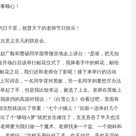
事事顺心！
殊的日子里，祝普天下的老师节日快乐！
一次意义非凡的联欢会。
赵广毅和曹硕同学面带微笑地走上讲台：“是谁，把无知
段开场白后该举行献花仪式了，我捧着手中的鲜花，献给
”献花之后，我们还和老师合了影呢！接下来举行的活动
板上写词语，一名同学背对黑板，另一名同学则要想尽办法
都举起了手，但是我比较幸运，被选了上去。老师在黑板上
我搭挡的高源对我说：“《白雪公主》你看过吧，里面有
都没想就说出了答案：“七个小矮人！”后面一连串好几个
出了个“哆啦A梦”就把女生难住了，支支吾吾了半天也没
，老师要为我们做一个魔术。老师找来一个盆、一个烧杯和
，老师问：“怎样不用任何工具，也不动盆，手也不湿的