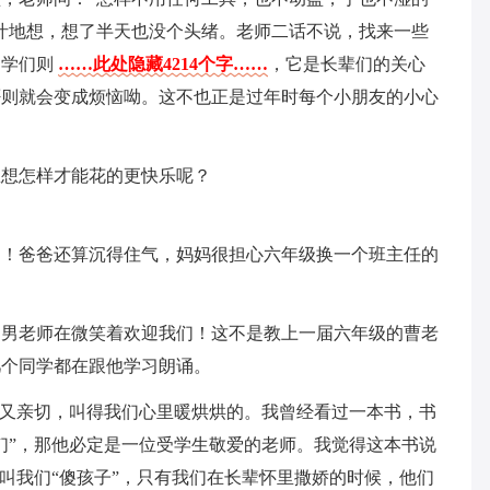
汁地想，想了半天也没个头绪。老师二话不说，找来一些
同学们则
……此处隐藏4214个字……
，它是长辈们的关心
否则就会变成烦恼呦。这不也正是过年时每个小朋友的小心
想想怎样才能花的更快乐呢？
了！爸爸还算沉得住气，妈妈很担心六年级换一个班主任的
的男老师在微笑着欢迎我们！这不是教上一届六年级的曹老
几个同学都在跟他学习朗诵。
，又亲切，叫得我们心里暖烘烘的。我曾经看过一本书，书
们”，那他必定是一位受学生敬爱的老师。我觉得这本书说
还叫我们“傻孩子”，只有我们在长辈怀里撒娇的时候，他们