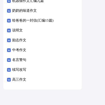
8篇）
机器猫作文汇编九篇
奶奶的味道作文
给爸爸的一封信(汇编15篇)
说明文
励志作文
中考作文
名言警句
续写改写
高三作文