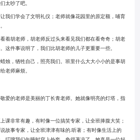
我们太吵了吧。
师让我们学会了文明礼仪；老师就像花园里的原定额，哺育
大。
来看着胡老师，胡老师反过头来看见我们都在看奇奇；胡老
课。这件事说明了，我们比胡老师的儿子更重要一些。
是蜡烛，牺牲自己，照亮我们。班里什么大大小小的是事胡
带给老师麻烦。
最敬爱的老师是美丽的丁长青老师。她就像明亮的灯塔，指
师上课非常有趣，有时像一位搞笑专家，让全班捧腹大笑；
说故事专家，让全班津津有味的.听著；有时像生活上的
亲，叮嚀我们午睡时穿上外套，免得著凉了，她真是一位好