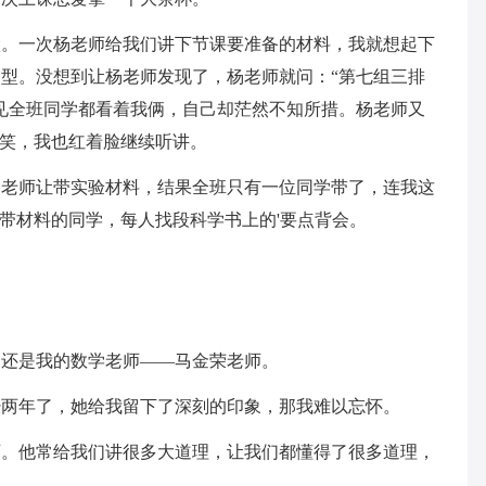
默。一次杨老师给我们讲下节课要准备的材料，我就想起下
型。没想到让杨老师发现了，杨老师就问：“第七组三排
见全班同学都看着我俩，自己却茫然不知所措。杨老师又
大笑，我也红着脸继续听讲。
杨老师让带实验材料，结果全班只有一位同学带了，连我这
了带材料的同学，每人找段科学书上的'要点背会。
，还是我的数学老师——马金荣老师。
经两年了，她给我留下了深刻的印象，那我难以忘怀。
师。他常给我们讲很多大道理，让我们都懂得了很多道理，