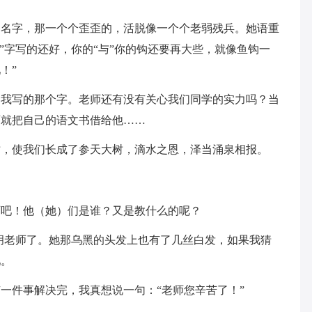
的名字，那一个个歪歪的，活脱像一个个老弱残兵。她语重
”字写的还好，你的“与”你的钩还要再大些，就像鱼钩一
！”
为我写的那个字。老师还有没有关心我们同学的实力吗？当
师就把自己的语文书借给他……
树，使我们长成了参天大树，滴水之恩，泽当涌泉相报。
师吧！他（她）们是谁？又是教什么的呢？
胡老师了。她那乌黑的头发上也有了几丝白发，如果我猜
吧。
一件事解决完，我真想说一句：“老师您辛苦了！”