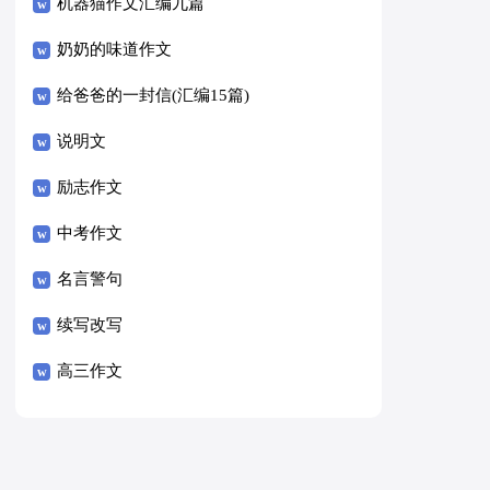
8篇）
机器猫作文汇编九篇
奶奶的味道作文
给爸爸的一封信(汇编15篇)
说明文
励志作文
中考作文
名言警句
续写改写
高三作文