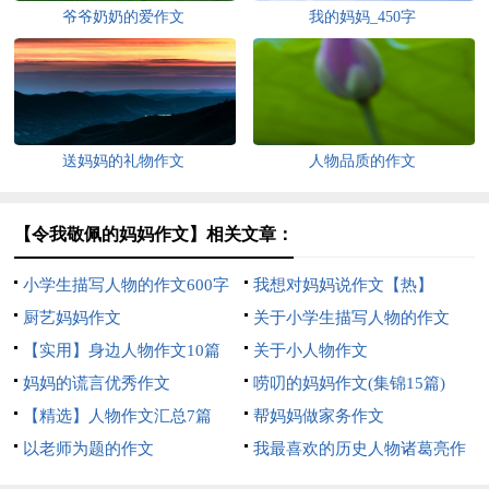
爷爷奶奶的爱作文
我的妈妈_450字
送妈妈的礼物作文
人物品质的作文
【令我敬佩的妈妈作文】相关文章：
小学生描写人物的作文600字
我想对妈妈说作文【热】
汇编6篇
厨艺妈妈作文
关于小学生描写人物的作文
【实用】身边人物作文10篇
400字汇总六篇
关于小人物作文
妈妈的谎言优秀作文
唠叨的妈妈作文(集锦15篇)
【精选】人物作文汇总7篇
帮妈妈做家务作文
以老师为题的作文
我最喜欢的历史人物诸葛亮作
文