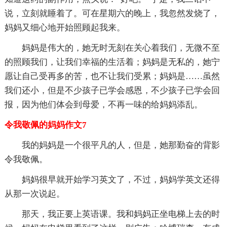
说，立刻就睡着了。可在星期六的晚上，我忽然发烧了，
妈妈又细心地开始照顾起我来。
妈妈是伟大的，她无时无刻在关心着我们，无微不至
的照顾我们，让我们幸福的生活着；妈妈是无私的，她宁
愿让自己受再多的苦，也不让我们受累；妈妈是……虽然
我们还小，但是不少孩子已学会感恩，不少孩子已学会回
报，因为他们体会到母爱，不再一味的给妈妈添乱。
令我敬佩的妈妈作文7
我的妈妈是一个很平凡的人，但是，她那勤奋的背影
令我敬佩。
妈妈很早就开始学习英文了，不过，妈妈学英文还得
从那一次说起。
那天，我正要上英语课。我和妈妈正坐电梯上去的时