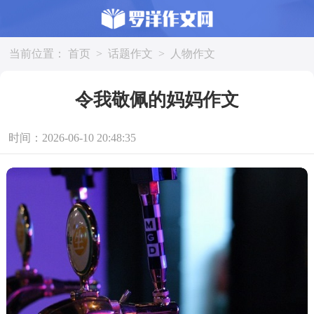
当前位置：
首页
>
话题作文
>
人物作文
令我敬佩的妈妈作文
时间：2026-06-10 20:48:35