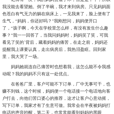
我没能去看望她。倒了半碗，我才来到病房。只见妈妈面
色苍白有气无力的躺在病床上，一见我来了，脸上便有了
生气，“妈妈，你还好吗？”我刚想问，妈妈便开口
了，“孩子啊，今天在学校里怎么样，有没有发生什么趣
事？”我一一回答了，当我问妈妈时，妈妈笑了笑，可我
看见了笑的`背后，藏着妈妈的痛苦，在走之前，妈妈还
提醒我上课要认真，走出病房后，我热泪盈眶。回到家
里，我大哭了一场。
妈妈她就连自己痛苦时也想着我，这怎么能不令我感
动呢？我的妈妈不只有这一处优点。
在爸爸厂里，客户可能不下订单，厂中无事可干，也
赚不到钱，这个时候，妈妈便一个电话接一个电话地向客
户打去，向他们苦口婆心的推荐，这才让客户心意动摇，
写下订单，我家才有了生意可做。我常会在半夜被妈妈打
电话的声音吵醒，第二天，也常常能看到妈妈的黑眼