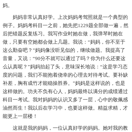
妈。
妈妈非常认真好学。上次妈妈考驾照就是一个典型的
例子。妈妈考科目一之前，她先把1229题全部做一遍，然
后把错题反复练习。我写作业时她在做，我弹琴时她在
做，只要有空她都会做上几题。我说：“妈妈，你不至于
这么勤奋吧？”妈妈像没听见似的，继续做题。我提高了
音量，又说：“90分不就可以通过了吗？你为什么还要这
么认真呢？”妈妈抬起了头，意味深长地说：“这是学习态
度的问题，我们不能抱着侥幸的心理去对待考试。要补缺
补差，胸有成竹才能稳操胜券。”妈妈是这样说的，也是
这样做的。功夫不负有心人，妈妈最终以满分的成绩通过
科目一考试。我对妈妈的认识又多了一层，心中的敬佩感
油然而生！我以后在学习中，也要这样做。精益求精，才
能更上一层楼！
这就是我的妈妈，一位认真好学的妈妈。她对我的教