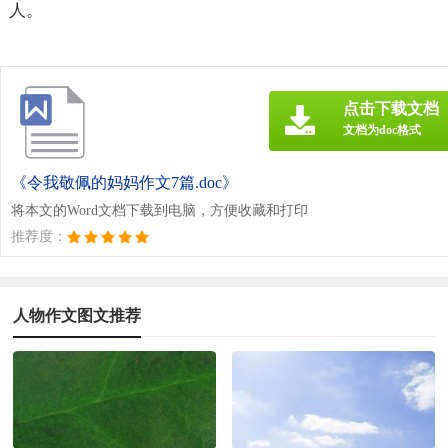
人。
点击下载文档
文档为doc格式
《令我敬佩的妈妈作文7篇.doc》
将本文的Word文档下载到电脑，方便收藏和打印
推荐度：
人物作文图文推荐