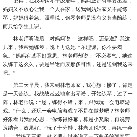
记得，在我考钢琴十级那年，妈妈正好有事要出差，
妈妈又不放心让我一个人在家，送我到姑姑家又不能练
琴，妈妈很着急。照理说，钢琴老师是没有义务当陪练，
而只给学生上课。
林老师听说后，对妈妈说：“这样吧，还是送到我这
儿来，我帮她练琴，晚上再送她上乐理课。你不要着
急。”妈妈有些不好意思。林老师却说：“不必客气，她这
次练了这么久，要是半途而废那多可惜，还是送到我这来
吧。”
第二天早晨，我来到林老师家，我心想：惨了，肯定
是一天苦练。我战战兢兢地拿出琴谱，开始练琴，过了一
阵，林老师说：“恩，练得不错，来，跟我玩一会电脑游
戏。”什么，还玩一会电脑游戏？不是在做梦吧？林老师
好象看出我的心思，“你练得好嘛，算是小奖励，再说劳
逸结合，效果好。”玩了十分钟，林老师说“来，再练一会
儿。”我练了三遍，林老师走过来说了一下曲子的弹奏要