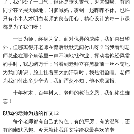
了，我们松了一口气，但还是垂头丧气，鬼哭狼嚎。有的
同学甚至哭天喊地，叫爹喊妈，凑到一起喋喋不休。也许
只有小半人才明白老师的良苦用心，精心设计的每一节课
都是为了我们呀！
一日为师，终身为父。面对优异的成绩，我们喜出望
外，但哪离得开老师在背后默默无闻付出呀？当我看到老
师总坐在那个角落里一声不响地批作业，挥动着饱经风霜
的手时，我思绪万千；当看到老师立在黑板前一丝不苟地
为我们讲课，脸上挂着豆大的汗珠时，我热泪盈眶。老师
为我们付出多少辛劳，我们浑然不知，他不求回报。
十年树木，百年树人。老师的教诲之恩，我们终生难
忘！
以我的老师为题的作文12
每个老师都有自己的特色，有的严厉，有的温和，还
有的幽默风趣。今天就让我用文字给我最喜欢的老