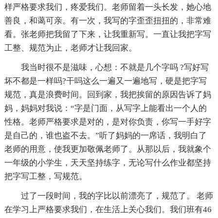
样严格要求我们，疼爱我们。老师留着一头长发，她心地
善良，和蔼可亲。有一次，我写的字歪歪扭扭的，非常难
看。张老师把我留了下来，让我重新写。一直让我把字写
工整、规范为止，老师才让我回家。
我当时很不是滋味，心想：不就是几个字吗 ?写好写
坏不都是一样吗?干吗这么一遍又一遍地写，硬是把字写
规范，真是浪费时间。回到家，我把挨留的原因告诉了妈
妈，妈妈对我说：“字是门面，从写字上能看出一个人的
性格。老师严格要求是对的，是对你负责，你写一手好字
是自己的，谁也盗不去。”听了妈妈的一席话，我明白了
老师的用意，使我更加敬佩老师了。从那以后，我就象个
一年级的小学生，天天坚持练字，无论写什么作业都坚持
把字写工整，写规范。
过了一段时间，我的字比以前漂亮了，规范了。 老师
在学习上严格要求我们，在生活上关心我们。我们班有46