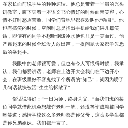
在家长面前说学生的种种坏话。他总是带着一平滑的光头
进教室，腋下夹着一本语文书心情好的时候面带笑容，心
情不好时愁眉苦脸。同学们背地里都喜欢叫他“强哥”。他
也有搞笑的时候，空闲时总是掏出手机给我们讲几篇笑
话，即便有的同学不想听倒泼冷水他也只是一笑而过。他
严肃起来的时候全班没人敢出声，一提问题大家都争先恐
后的举起手。
我眼中的老师很可爱，但也有令人可恨得时候，我承
认，我们都爱讲话，老师在上边开大会我们在下边开小
会，在班级里好不容鬼找了个所谓的“知己”，就因为唠了
几句话就快被活“生生给拆散了”
俗话说得好：“一日为师，终身为父。”而我们班的某
位同学就借此机会想敲诈老师一笔，还没等诈成就被同学
嘲笑道：感情学校这么多老师都是你父母，这么多学生都
是你兄弟姐妹。我们都汗言了。