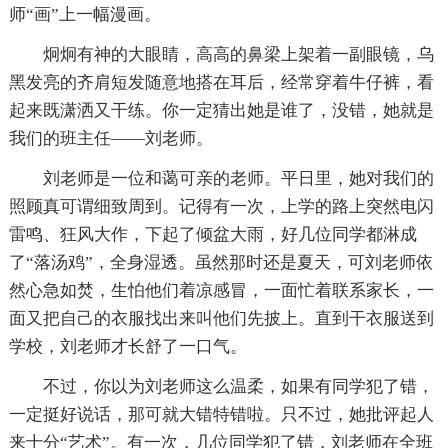
师“画”上一幅漫画。
炯炯有神的大眼睛，高高的鼻梁上架着一副眼镜，乌
黑发亮的齐肩短发随意地搭在耳后，经常穿着牛仔裤，看
起来既潇洒又干练。你一定猜出她是谁了，没错，她就是
我们的班主任——刘老师。
刘老师是一位和蔼可亲的老师。平日里，她对我们的
照顾真可谓细致周到。记得有一次，上学的路上突然电闪
雷鸣、狂风大作，下起了倾盆大雨，好几位同学都淋成
了“落汤鸡”，全身湿透。虽然那时还是夏天，可刘老师依
然心急如焚，生怕他们着凉感冒，一面忙着联系家长，一
面又把自己的衣服找出来叫他们先披上。直到干衣服送到
学校，刘老师才长舒了一口气。
不过，你以为刘老师这么温柔，如果有同学犯了错，
一定挺好说话，那可就大错特错啦。只不过，她批评起人
来十分“艺术”。有一次，几位同学犯了错，刘老师在全班