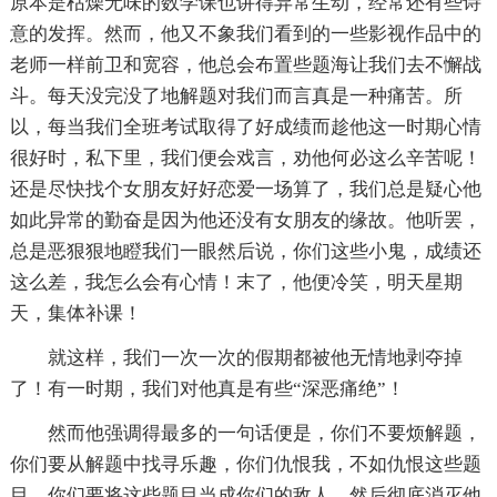
原本是枯燥无味的数学课也讲得异常生动，经常还有些诗
意的发挥。然而，他又不象我们看到的一些影视作品中的
老师一样前卫和宽容，他总会布置些题海让我们去不懈战
斗。每天没完没了地解题对我们而言真是一种痛苦。所
以，每当我们全班考试取得了好成绩而趁他这一时期心情
很好时，私下里，我们便会戏言，劝他何必这么辛苦呢！
还是尽快找个女朋友好好恋爱一场算了，我们总是疑心他
如此异常的勤奋是因为他还没有女朋友的缘故。他听罢，
总是恶狠狠地瞪我们一眼然后说，你们这些小鬼，成绩还
这么差，我怎么会有心情！末了，他便冷笑，明天星期
天，集体补课！
就这样，我们一次一次的假期都被他无情地剥夺掉
了！有一时期，我们对他真是有些“深恶痛绝”！
然而他强调得最多的一句话便是，你们不要烦解题，
你们要从解题中找寻乐趣，你们仇恨我，不如仇恨这些题
目，你们要将这些题目当成你们的敌人，然后彻底消灭他