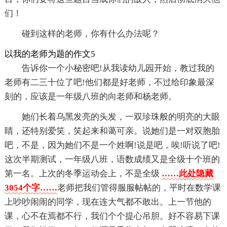
们！
碰到这样的老师，你有什么办法呢？
以我的老师为题的作文5
告诉你一个小秘密吧!从我读幼儿园开始，教过我的
老师有二三十位了吧!他们都是好老师，不过给印象最深
刻的，应该是一年级八班的向老师和杨老师。
她们长着乌黑发亮的头发，一双珍珠般的明亮的大眼
睛，还特别爱笑，笑起来和蔼可亲。说她们是一对双胞胎
吧，不是，因为她们不是一个姓啊!说是吧，唉!听说了吧!
这次半期测试，一年级八班，语数成绩又是全级十个班的
第一名。上次的冬季运动会上，不是全级
……此处隐藏
3054个字……
老师把我们管得服服帖帖的，平时在数学课
上吵吵闹闹的同学，现在连大气都不敢出。上一节他的
课，心不在焉都不行，我们个个提心吊胆。好不容易下课