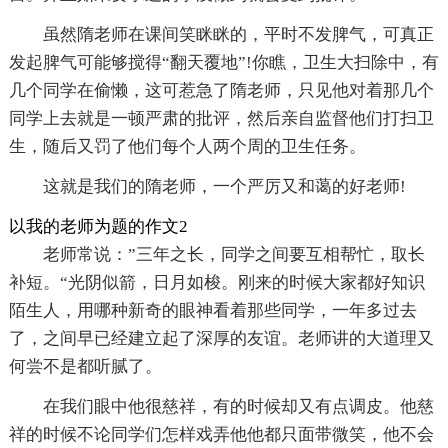
虽然隋老师在课间笑眯眯的，平时不发脾气，可真正
发起脾气可能够搅得“翻天覆地”!你瞧，卫生大扫除中，有
几个同学在偷懒，这可惹急了隋老师，只见他对着那几个
同学上去就是一顿严肃的批评，然后亲自监督他们打扫卫
生，随后又罚了他们每个人两个周的卫生任务。
这就是我们的隋老师，一个严厉又和蔼的好老师!
以我的老师为题的作文2
老师常说：”三年之长，同学之间要互相帮忙，取长
补短。“光阴似箭，日月如梭。刚来的时候大家都好知识
陌生人，用哪种新奇的眼神看着那些同学，一年多过去
了，之间早已经建立起了深厚的友谊。老师讲的大道理又
何尝不是都听腻了。
在我们眼中他很慈祥，有的时候却又有点调皮。他慈
祥的时候不论同学们怎样戏弄他他都只面带微笑，他不会