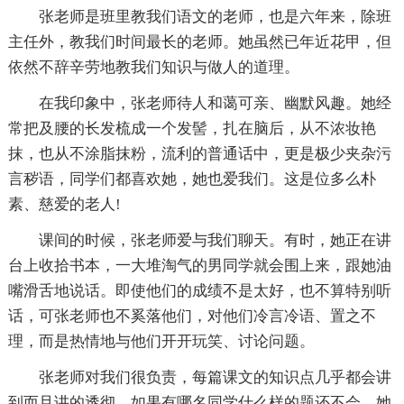
张老师是班里教我们语文的老师，也是六年来，除班
主任外，教我们时间最长的老师。她虽然已年近花甲，但
依然不辞辛劳地教我们知识与做人的道理。
在我印象中，张老师待人和蔼可亲、幽默风趣。她经
常把及腰的长发梳成一个发髻，扎在脑后，从不浓妆艳
抹，也从不涂脂抹粉，流利的普通话中，更是极少夹杂污
言秽语，同学们都喜欢她，她也爱我们。这是位多么朴
素、慈爱的老人!
课间的时候，张老师爱与我们聊天。有时，她正在讲
台上收拾书本，一大堆淘气的男同学就会围上来，跟她油
嘴滑舌地说话。即使他们的成绩不是太好，也不算特别听
话，可张老师也不奚落他们，对他们冷言冷语、置之不
理，而是热情地与他们开开玩笑、讨论问题。
张老师对我们很负责，每篇课文的知识点几乎都会讲
到而且讲的透彻。如果有哪名同学什么样的题还不会，她