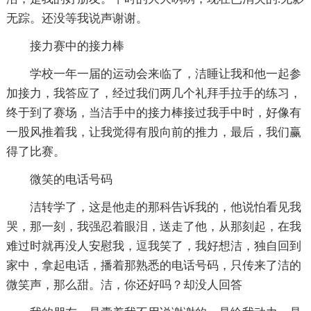
无踪。还没等我说声谢谢。
接力赛中的接力棒
学校一年一届的运动会来临了，洁睡让我和他一起参
加接力，我答应了，经过我们两几个礼拜手拉手的练习，
终于到了赛场，当洁手中的接力棒接过我手中时，好像有
一股风推着我，让我觉得有股向前的推力，最后，我们赢
得了比赛。
微笑的电话号码
洁转学了，这是他走的那科告诉我的，他说怕看见我
哭，那一刻，我强忍着眼泪，送走了他，从那刻起，在我
难过时就再没人安慰我，逗我笑了，我好想洁，独自回到
家中，拿起电话，播着那熟悉的电话号码，只传来了洁的
微笑声，那么甜。洁，你还好吗？却没人回答