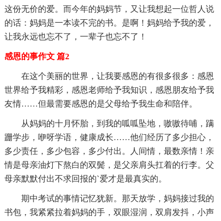
这份无价的爱。而今年的妈妈节，又让我想起一位哲人说
的话：妈妈是一本读不完的书。是啊！妈妈给予我的爱，
让我永远也忘不了，一辈子也忘不了！
感恩的事作文 篇2
在这个美丽的世界，让我要感恩的有很多很多：感恩
世界给予我精彩，感恩老师给予我知识，感恩朋友给予我
友情……但最需要感恩的是父母给予我生命和陪伴。
从妈妈的十月怀胎，到我的呱呱坠地，嗷嗷待哺，蹒
跚学步，咿呀学语，健康成长……他们经历了多少担心，
多少责任，多少包容，多少付出。人间情，最数亲情！亲
情是母亲油灯下熬白的双鬓，是父亲肩头扛着的行李。父
母亲默默付出不求回报的`爱才是最真实的。
期中考试的事情记忆犹新。那天放学，妈妈接过我的
书包，我紧紧拉着妈妈的手，双眼湿润，双肩发抖，小声