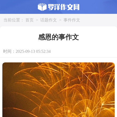
当前位置：
首页
>
话题作文
>
事件作文
感恩的事作文
时间：2025-09-13 05:52:34