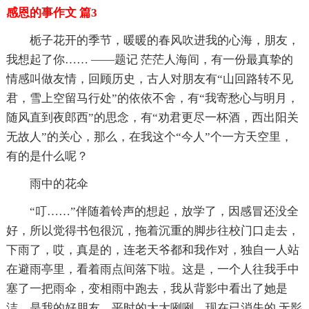
感恩的事作文 篇3
栀子花开的季节，暖暖的春风吹进我的心海，朋友，
我想起了你…… ——题记 茫茫人海间，有一份最真挚的
情感叫做友情，回顾历史，古人对朋友有“山回路转不见
君，雪上空留马行处”的依依不舍，有“我寄愁心与明月，
随风直到夜郎西”的思念，有“劝君更尽一杯酒，西出阳关
无故人”的关心，那么，在我这个“今人”个一方天空里，
有的是什么呢？
雨中的花伞
“叮……”伴随着铃声的想起，放学了，因感冒还没全
好，所以觉得书包很沉，拖着沉重的脚步往校门口走去，
下雨了，哎，真是的，连老天爷都和我作对，独自一人站
在避雨亭里，看着雨点间落下啦。这是，一个人往我手中
塞了一把雨伞，变相雨中跑去，我从背影中看出了她是
洁，是我的好朋友。平时的大大咧咧，现在已消失的.无影