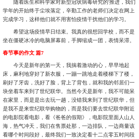
随着医生和科学家对新型冠状病毒研究的'推进，我们
学年的开始终于尘埃落定，辛勤工作的老师们决定在网上
完成学习，这样他们就不用害怕疫情干扰他们的学习。
希望这场疫情早日结束。我真的很想回学校，而不是
坐在僵硬冰冷的电脑屏幕前，手脚缩成一团，表情呆滞。
春节事的作文 篇7
今天是新年的第一天，我揣着激动的心，早早地起
床，麻利地穿好了新衣服，一蹦一跳地走着楼梯下了楼，
刷好了牙齿，洗好了脸，背上了背包，就和我的邻居们一
块坐着车来到了世纪联华。当然今天是新年，我不可能呆
在家里，而是是出去玩一趟，没错我来到了世纪联华，但
是我不是来世纪联华购物的，而是我们要去世纪联华附近
的电影院看电影，看《爸爸的假期》，电影院里面人山人
海，热气冲天，我们在售票处那，一边排队，一边商量该
看哪个时间段好，最终我们一致决定看十二点零五时间段