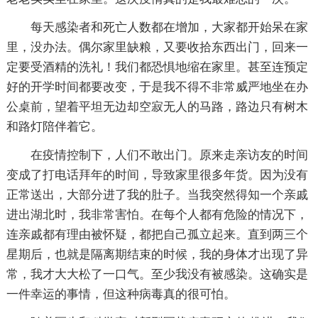
每天感染者和死亡人数都在增加，大家都开始呆在家
里，没办法。偶尔家里缺粮，又要收拾东西出门，回来一
定要受酒精的洗礼！我们都恐惧地缩在家里。甚至连预定
好的开学时间都要改变，于是我不得不非常威严地坐在办
公桌前，望着平坦无边却空寂无人的马路，路边只有树木
和路灯陪伴着它。
在疫情控制下，人们不敢出门。原来走亲访友的时间
变成了打电话拜年的时间，导致家里很多年货。因为没有
正常送出，大部分进了我的肚子。当我突然得知一个亲戚
进出湖北时，我非常害怕。在每个人都有危险的情况下，
连亲戚都有理由被怀疑，都把自己孤立起来。直到两三个
星期后，也就是隔离期结束的时候，我的身体才出现了异
常，我才大大松了一口气。至少我没有被感染。这确实是
一件幸运的事情，但这种病毒真的很可怕。