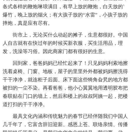
各式各样的鞭炮琳琅满目，有早上放的鞭炮，白天放的`
爆竹，晚上放的烟火；有大孩子放的“水雷”，小孩子放的
摔炮，真是应有尽有。
街市上，无论买什么动起的摊子，生意都很好。中国
人自古就有在快过年的时候买新衣服，买生活用品，理
发，洗澡等习俗。因此商家门都有很好的生意。
回到家，爸爸妈妈已经忙起来了！只见妈妈利索地擦
洗着桌椅、门窗、地板，屋子的里里外外都被妈妈擦洗得
干干净净，就连柜子后面、床下面这些犄角旮旯的地方都
被扫的一尘不染。再看爸爸，他小心翼翼地用透明胶布把
春联贴在门口的墙上，然后和楼上的叔叔阿姨一起，把楼
道打扫的干干净净。
最具文化内涵和传统魅力的春节已经伴随我们中国人
几千年了，它富含辞旧迎新、感恩上苍、联络亲情、传播