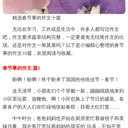
精选春节事的作文十篇
无论在学习、工作或是生活中，许多人都写过作文
吧，作文要求篇章结构完整，一定要避免无结尾作文的出
现。还是对作文一筹莫展吗？以下是小编精心整理的春节
事的作文10篇，欢迎阅读与收藏。
春节事的作文 篇1
盼啊！盼啊！终于盼来了我国的传统佳节－春节！
这天清早，小朋友们个个穿戴一新，蹦蹦跳跳地来到
小区里玩耍、放鞭炮。啊！小区也换上了节日的盛装。各
家各户的大人们在忙碌地张贴春联，挂着大红灯笼……
中午时分，爸爸妈妈也开始在厨房里忙着做饺子和美
味佳肴。我在客厅里玩着妈妈给我买的`玩具，不知不觉