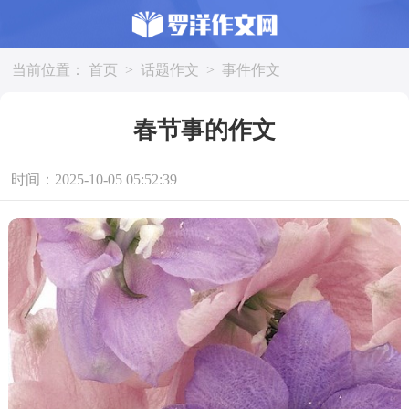
当前位置：
首页
>
话题作文
>
事件作文
春节事的作文
时间：2025-10-05 05:52:39