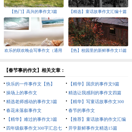
【热门】高兴的事作文3篇
【精选】童话故事作文汇编十篇
欢乐的联欢晚会写事作文（通用
【热】校园里的新鲜事作文15篇
37篇）
【春节事的作文】相关文章：
快乐的一件事作文【热】
【精华】国庆的事作文9篇
操场上的事作文
精选让我感到的事作文四篇
精选老师感动的事作文3篇
【精华】写童话故事作文300
春花未落叙事作文
字三篇
春节的事作文
【精华】难过的事作文3篇
【推荐】童话故事的作文汇编
四年级叙事作文300字汇总七
六篇
开学新鲜事作文精选15篇