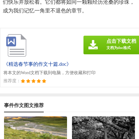
们快乐并放松着。它们都将如同一颗颗经历沧桑的珍珠，
成为我们记忆一角里不退色的章节。
点击下载文档
文档为doc格式
《精选春节事的作文十篇.doc》
将本文的Word文档下载到电脑，方便收藏和打印
推荐度：
事件作文图文推荐