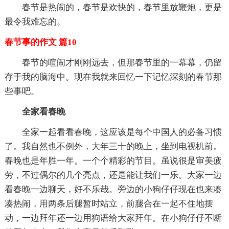
春节是热闹的，春节是欢快的，春节里放鞭炮，更是
最令我难忘的。
春节事的作文 篇10
春节的喧闹才刚刚远去，但那春节里的一幕幕，仍留
存于我的脑海中。现在我就来回忆一下记忆深刻的春节那
些事吧。
全家看春晚
全家一起看看春晚，这应该是每个中国人的必备习惯
了。我自然也不例外，大年三十的晚上，坐到电视机前。
春晚也是年胜一年。一个个精彩的节目。虽说很是审美疲
劳，不过偶尔的几个亮点，还是能让我们一乐。大家一边
看春晚一边聊天，好不乐哉。旁边的小狗仔仔现在也来凑
凑热闹，用两条后腿暂时站立，前腿合在一起不住地摆
动，一边拜年还一边用狗语给大家拜年。在小狗仔仔不断