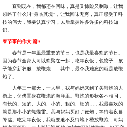
直到现在，我都还在回味，真是又惊险又刺激，让我
领略了什么叫“身临其境”，让我回味无穷，真正感受了科
技的伟大，我要认真学习，以后掌握许多许多的科技知
识。
春节事的作文 篇9
春节是一年里最重要的节日，也是我最喜欢的节日。
因为春节全家人可以欢聚在一起，吃年夜饭，包饺子，孩
子能穿新衣服，放鞭炮……其中，最令我难忘的就是放鞭
炮了。
大年三十那天，一大早，我与妈妈来到了买鞭炮的大
街上，仿佛置身在鞭炮的海洋里。鞭炮的形状各不相同，
有长的、短的、大的、小的、粗的、细的……我最喜欢的
就是那小小的蝴蝶雷。我与妈妈买好了鞭炮，等待着夜幕
降临。吃完年夜饭，我就要迫不及待地下楼放鞭炮，可妈