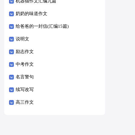
8篇）
机器猫作文汇编九篇
奶奶的味道作文
给爸爸的一封信(汇编15篇)
说明文
励志作文
中考作文
名言警句
续写改写
高三作文