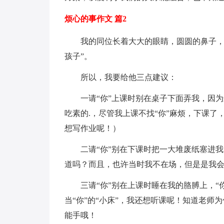
烦心的事作文 篇2
我的同位长着大大的眼睛，圆圆的鼻子，
孩子”。
所以，我要给他三点建议：
一请“你”上课时别在桌子下面弄我，因
吃素的.，尽管我上课不找“你”麻烦，下课了
想写作业呢！）
二请“你”别在下课时把一大堆废纸塞进
道吗？而且，也许当时我不在场，但是是我
三请“你”别在上课时睡在我的胳膊上，“
当“你”的“小床”，我还想听课呢！知道老师
能手哦！