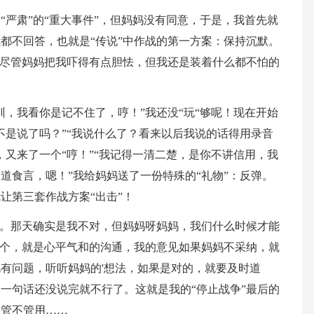
“严肃”的“重大事件”，但妈妈没有同意，于是，我首先就
都不回答，也就是“传说”中作战的第一方案：保持沉默。
！尽管妈妈把我吓得有点胆怯，但我还是装着什么都不怕的
训，我看你是记不住了，哼！”我还没“玩“够呢！现在开始
不是说了吗？”“我说什么了？看来以后我说的话得用录音
，又来了一个“哼！”“我记得一清二楚，是你不讲信用，我
道食言，嗯！”我给妈妈送了一份特殊的“礼物”：反弹。
让第三套作战方案“出击”！
了。那天确实是我不对，但妈妈呀妈妈，我们什么时候才能
一个，就是心平气和的沟通，我的意见如果妈妈不采纳，就
有问题，听听妈妈的'想法，如果是对的，就要及时道
一句话还没说完就不行了。这就是我的“停止战争”最后的
道管不管用……