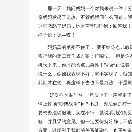
那一天，我问妈妈一个对我来说一件十分
像妈妈发起了进攻。不管妈妈问什么问题，我
这可激怒了妈妈，她大声“咆哮”到：回答我
样子说：嗯—哎！
妈妈真的承受不住了，“要不给你点儿教
实行我的第二套作战方案：打嘴仗。“但是你
机录下来，你才能长点儿急性！”妈妈正说着
说什么，假如我表现不好，就不实现了，就知
我刚才在想：再这样下去也不是办法，于是就
“好汉不吃眼前亏”，然后哼了一声就走
停止这场“吵架战争”啊？不过，办法倒是有
要想办法说服她，实在不行，就说明我的意见
歉，并且采纳意见。但一定要保持冷静，不然
方案，以便利于我们的关系能融合，也不知