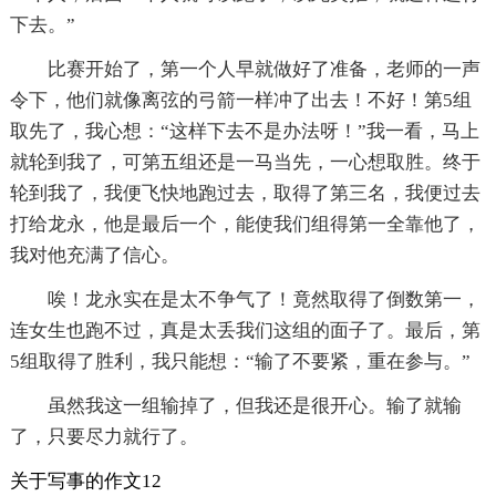
下去。”
比赛开始了，第一个人早就做好了准备，老师的一声
令下，他们就像离弦的弓箭一样冲了出去！不好！第5组
取先了，我心想：“这样下去不是办法呀！”我一看，马上
就轮到我了，可第五组还是一马当先，一心想取胜。终于
轮到我了，我便飞快地跑过去，取得了第三名，我便过去
打给龙永，他是最后一个，能使我们组得第一全靠他了，
我对他充满了信心。
唉！龙永实在是太不争气了！竟然取得了倒数第一，
连女生也跑不过，真是太丢我们这组的面子了。最后，第
5组取得了胜利，我只能想：“输了不要紧，重在参与。”
虽然我这一组输掉了，但我还是很开心。输了就输
了，只要尽力就行了。
关于写事的作文12