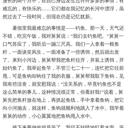
漫长的两个月中，在自己身边发生过许许多多的事情，有
难忘的，有快乐的……它们都在我记忆的长河中漂浮，虽
然过去了一段时间，但现在仍是记忆犹新。
暑假里我最难忘的事情是——钓鱼。那一天，天气还
不错，吃完午饭，我对舅舅说：“我们去钓鱼吧。”舅舅一
口气答应了，我听后一蹦三尺高。我们一人拿着一根鱼
杆，一面谈笑风生，一面准备了一些诱饵，然后就出发
了。来到小河边，舅舅帮我把鱼杆拉开，并装上诱饵，开
始钓鱼了。我举起鱼竿，不管三七二十一，连忙把它往前
甩，可是鱼钩却钩住了我的衣服，舅舅帮我取下鱼钩，见
我有些沮丧，就安慰我说：“没关系的，毕竟钓鱼也不是
这么简单的事儿，这种情况很正常，你看好我!”说着，舅
舅先把鱼杆放在地上，再抓起鱼线，手中拿着鱼钩，把它
向小河抛去，就这样，鱼钩就顺利地跳入了水中。我学着
舅舅的动作，小心翼翼地把鱼钩甩入水中。
接下来要做的就是等了，我目不转睛地盯着水面，等