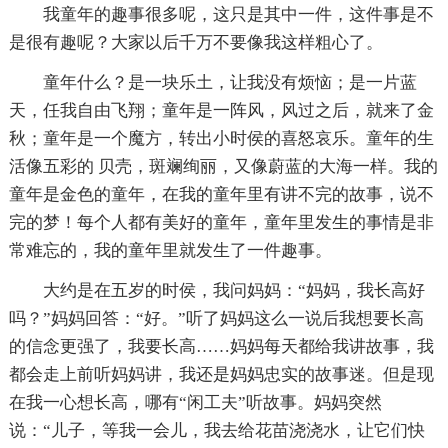
我童年的趣事很多呢，这只是其中一件，这件事是不
是很有趣呢？大家以后千万不要像我这样粗心了。
童年什么？是一块乐土，让我没有烦恼；是一片蓝
天，任我自由飞翔；童年是一阵风，风过之后，就来了金
秋；童年是一个魔方，转出小时侯的喜怒哀乐。童年的生
活像五彩的 贝壳，斑斓绚丽，又像蔚蓝的大海一样。我的
童年是金色的童年，在我的童年里有讲不完的故事，说不
完的梦！每个人都有美好的童年，童年里发生的事情是非
常难忘的，我的童年里就发生了一件趣事。
大约是在五岁的时侯，我问妈妈：“妈妈，我长高好
吗？”妈妈回答：“好。”听了妈妈这么一说后我想要长高
的信念更强了，我要长高……妈妈每天都给我讲故事，我
都会走上前听妈妈讲，我还是妈妈忠实的故事迷。但是现
在我一心想长高，哪有“闲工夫”听故事。妈妈突然
说：“儿子，等我一会儿，我去给花苗浇浇水，让它们快