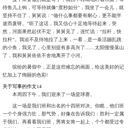
待鱼儿上钩，可等待就像“度秒如分”，我坐了一会儿，就
坚持不住了，舅舅说：“做什么事都要有耐心，更不能半
途而废呀。”听了这话，我又信心十足地等待起来，突
然，河面果然起伏不定，舅舅见了，连忙说：“拉杆，快
拉杆”。我迫不及待地拉了上来，一看，是一条活蹦乱跳
的小鱼，我见了，心里别提有多高兴了……太阳慢慢落山
了，我和舅舅依依不舍地离开了小河。
缤纷的暑假中，正是这些难忘的画面，给这美好的记
忆加上了绚丽的色彩!
关于写事的作文14
本周四下午，我们迎来了一场篮球赛。
这一场是我们班和出名的十四班对决。你瞧，他们班
一个个身强力壮，那气势，好像在告诉我们：胜利一定属
于我们。再看看我们班，男将女将一起上，个个都受过专