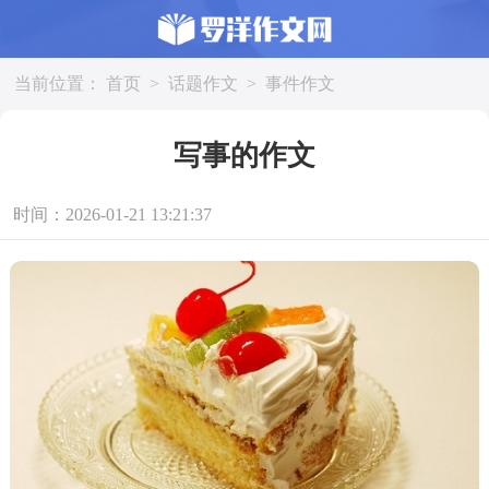
当前位置：
首页
>
话题作文
>
事件作文
写事的作文
时间：2026-01-21 13:21:37