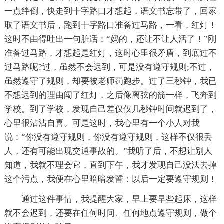
一点绊倒，快走到十字路口才想起，语文书忘带了，回家
取了语文书后，跑到十字路口准备过马路，一看，红灯！
这时不由得吐出一句脏话：“妈的，还让不让人活了！”刚
准备过马路，才想起是红灯，这时心里很矛盾，到底过不
过马路呢?过，虽然不会迟到，可是没有遵守规则;不过，
虽然遵守了规则，却要被老师罚跑步。过了三秒钟，我已
不想迟到的理由闯了红灯，之后像离弦的箭一样，飞奔到
学校。到了学校，发现自己差仅仅几秒钟时间就迟到了，
心里很沾沾自喜。可是这时，我心里有一个小人对我
说：“你没有遵守规则，你没有遵守规则，这样不仅很丢
人，还有可能出现交通事故的。”我听了后，不想让别人
知道，我就不理会它，直到下午，我才发现自己没法去掉
这个污点，我便在心里暗暗发誓：以后一定要遵守规则！
通过这件事情，我提醒大家，早上要早些起床，这样
就不会迟到，还要在任何时间、任何地点遵守规则，做个