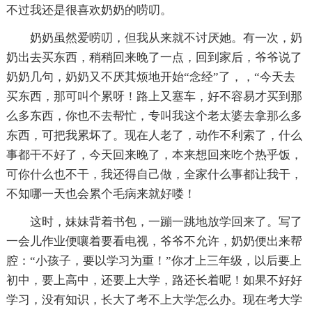
不过我还是很喜欢奶奶的唠叨。
奶奶虽然爱唠叨，但我从来就不讨厌她。有一次，奶
奶出去买东西，稍稍回来晚了一点，回到家后，爷爷说了
奶奶几句，奶奶又不厌其烦地开始“念经”了，，“今天去
买东西，那可叫个累呀！路上又塞车，好不容易才买到那
么多东西，你也不去帮忙，专叫我这个老太婆去拿那么多
东西，可把我累坏了。现在人老了，动作不利索了，什么
事都干不好了，今天回来晚了，本来想回来吃个热乎饭，
可你什么也不干，我还得自己做，全家什么事都让我干，
不知哪一天也会累个毛病来就好喽！
这时，妹妹背着书包，一蹦一跳地放学回来了。写了
一会儿作业便嚷着要看电视，爷爷不允许，奶奶便出来帮
腔：“小孩子，要以学习为重！”你才上三年级，以后要上
初中，要上高中，还要上大学，路还长着呢！如果不好好
学习，没有知识，长大了考不上大学怎么办。现在考大学