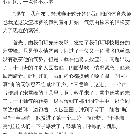
业训练，一点也不示弱。
“现在，我宣布，篮球赛正式开始!”我们班的体育老师
也就是这次篮球赛的裁判宣布开始。气氛由原来的轻松变
为了现在的紧张。
首先，由我们班先来发球，发给了我们班球技最好的
宋雪峰。只见他表情严肃，闪过了一位又一位强将也丝毫
没有改变他的气势。但是，就在他将要投篮时，问题出现
了，十四班的许多人围着他，四面楚歌，情况紧急，他来
回周旋着。此时此刻，我们的心都提到了嗓子眼，“小心
啊”有的同学忍不住喊出了声。“宋雪峰，这边。”一个声
音传到了宋雪峰的耳朵里，啊，救星来了，雪中送炭的来
了，一个帅气的转身，球被传到了那个同学手中，那个同
学边拍着球，边跑着，突破重围，冲到了篮下。随着“咣
当”一声巨响，他投进了第一个三分。“好球”、“干得漂
亮”拉拉队们一下子爆发了，鼓掌的，呼喊的，跳跃