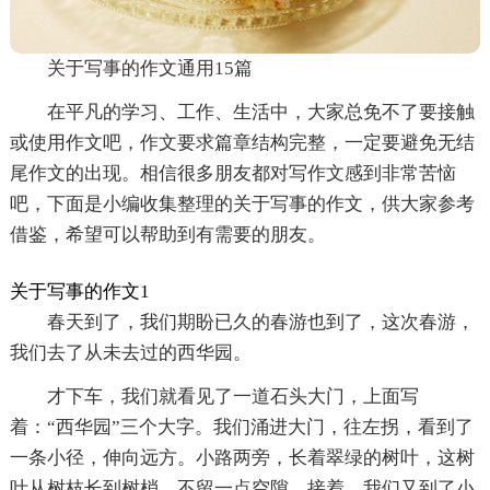
关于写事的作文通用15篇
在平凡的学习、工作、生活中，大家总免不了要接触
或使用作文吧，作文要求篇章结构完整，一定要避免无结
尾作文的出现。相信很多朋友都对写作文感到非常苦恼
吧，下面是小编收集整理的关于写事的作文，供大家参考
借鉴，希望可以帮助到有需要的朋友。
关于写事的作文1
春天到了，我们期盼已久的春游也到了，这次春游，
我们去了从未去过的西华园。
才下车，我们就看见了一道石头大门，上面写
着：“西华园”三个大字。我们涌进大门，往左拐，看到了
一条小径，伸向远方。小路两旁，长着翠绿的树叶，这树
叶从树枝长到树梢，不留一点空隙。接着，我们又到了小