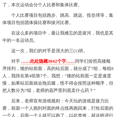
了，本次运动会分个人比赛和集体比赛。
个人比赛项目包括跑步、跳高、跳远、投垒球等，集
体项目包括团体操比赛和拔河比赛。
在这么多的项目中，最让我难忘的是拔河，我也是其
中的一名运动员。
这一次，我们的对手是强大的三(1)班。
对手
……此处隐藏3042个字……
同学们按照高矮顺
序排列，矮的站前面，高的站后面，就分成了7组，每组8
人，我排在第4组第7个。我想：“矮的站前面一定是速度
慢，如果站后面就会拖后腿，怪不得会按照这种顺序，但
把人数分为7组，老师的葫芦里到底卖什么药？”
后来，老师宣布游戏规则：今天玩的游戏是接力比
赛，前面一个人跑到对面的终点线再跑回来，打给后面的
一个人，后面一个人就可以跑了，以此类推，就这样进行