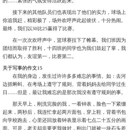
的……紧张的气氛变得活跃起来。
接下来的其他队员们也表现出了他们的实力，球场上
你追我赶，精彩极了，场外欢呼声此起彼伏，十分热闹。
最终，我们以30比25赢得了比赛。
在一次次欢呼声中，篮球赛拉下了帷幕。我们班因为
团结而取得了胜利，十四班的同学也为我们鼓起了掌，我
们都认为，友谊第一，比赛第二。
关于写事的作文15
在我的身边，发生过许许多多难忘的事情。如：去河
边抓蝌蚪、在考场上遵守了规则、背着妈妈去给同学过生
日……但是，最让我难忘的是那次我没有遵守规则的事。
那天早上，刚洗完脸的我，一看钟表，脸色一下紧绷
起来，两秒后，我连忙拿起两片面包，穿上鞋，背着书包
向学校跑去，心里还回放着钟表显示着七点二十五分的画
面。可是，老天却非要更我做对，刚出门就被一块石头差