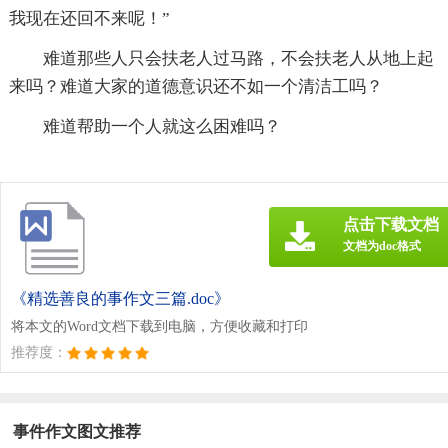
我现在还回不来呢！”
难道那些人只会扶老人过马路，不会扶老人从地上起
来吗？难道大家的道德意识还不如一个清洁工吗？
难道帮助一个人就这么困难吗？
点击下载文档
文档为doc格式
《精选善良的事作文三篇.doc》
将本文的Word文档下载到电脑，方便收藏和打印
推荐度：
事件作文图文推荐