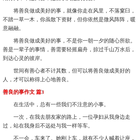
将善良做成美好的事，就像你走在风里，不落窠臼，
不踏一草一木，你虽散下资财，但你依然是微风阵阵，暖
意融融。
将善良做成美好的事，不是你一朝一夕的随心所欲。
善是一辈子的事情，善需要轻摇扁舟，掠过千山万水后，
到达心灵的彼岸。
世间有善心者不计其数，但可以将善良做成美好的
人，才可以称得上心地善良。
善良的事作文 篇3
在生活中，总有一些我们不注意的小事。
一次，在我去朋友家的路上，一位孕妇从我身边走
过，站在我身后不远处与我一样等车。
不一会，车来了。她刚上车，就有不少人喊着让座，