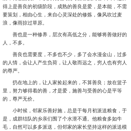
得上是善良的初级阶段，成熟的善良是爱，是本能，不需
要策划，相由心生，来自心灵深处的修炼，像风吹过麦
浪，像雨掠过草原。
善也是一种修养，层次有高低之分，能够将善做好的
人，不多。
善良也需要度，不多也不少，多了会水漫金山，过多
的人情，会让人产生负荷，让人敬而远之，穷人也有穷人
的尊严。
扔在地上的，让人家捡起来的，不算善良；放在篮子
里，努力够得着的善，才是爱，施善与受善的心是平等
的，尊严无价。
小时候，邻家乐善好施，总是于每月初派送粮食，于
是，成群结队的乡亲们围了个水泄不通。他粮食多如牛
毛，自然可以多多派送，但邻家的家长坚持这样的派送模