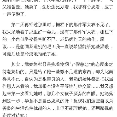
又准备走。她急了，边说边比划着，我哪有心思看，应了
一声便跑了。
第二天再经过那里时，栅栏下的那件军大衣不见了。
我呆呆地看了那里好一会儿，没有了那件军大衣，栅栏下
的一小角似乎变得空旷不已。老奶奶昨天的动作，应
该……是想同我道别的吧！我一直说希望能给她些温暖，
可最后还是冷漠地拒绝了她。
其实，我始终都只是抱着怜悯与“假慈悲”的态度来对
待老奶奶的。只是给了她一些微不足道的东西，却为此而
得意不已，自认为是很善良的人。老奶奶始终都是把我当
作恩人来看的，我却根本没有平等地与她交流……我又想
起来第一次看到她时，那几个女孩子厌弃的白眼。她沦落
到这一步，毕竟不是自己愿意的呀！反观我们这些自以为
善良的生活条件优越的人，非但不能理解她，还用鄙视的
态度对待她！