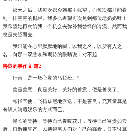
那天之后，我每次都会朝那里张望，而每次都只能看
到一排空空的栅栏。我多么希望再次见到那位老奶奶呀！
我希望她再次给我一个机会去弥补我曾经的冷漠。然而我
总是失望而去。
我只能在心里默默地呐喊，以我之名，以所有人之
名，向那一双悲哀和期待的眼睛说：对不起——
善良的事作文 篇2
行善，是一场心灵的马拉松。”
善是善意，良是美好，美好的善意，便是善良了。
颐指气使，飞扬跋扈地派送，不是善良，充其量算是
有钱人消遣娱乐的方式而已。
漫长的等待，等待自己春暖花开，等待自己富贵如云
后，再散播资产，以搏得穷人们对自己的高看，只不过算