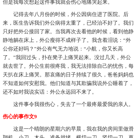
但是我每次想起这件事我就会伤心地痛哭起来。
记得去年八月份的时候，外公因病住进了医院。后
来，医生告诉我们外公病得太重了，已经治不好了。我们
只好把外公接回了家。当我再次去看他的时候，看到他静
静地躺在床上，外公瘦得不成样子了。我含着泪说：“外
公你还好吗？”外公有气无力地说：“小航，你又长高
了。”我回过头，扑在凳子上痛哭起来。没过几天，外公
就去世了。外公生前很疼我，我无法排除自己的忧伤，每
天扒在床上痛哭。那哀痛的日子持续了很久，爸爸妈妈也
不知道如何安慰我。他们知道与其欺骗我说外公睡着了，
还不如对我说实话：外公永远回不来了。
这件事令我很伤心，失去了一个最疼最爱我的亲人。
伤心的事作文9
这是一个晴朗的星期六的早晨，我在我的房间里做滑
翔机，小刀，木头，准备就绪。横切一刀，竖切一刀，再