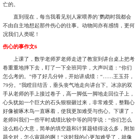
亡的。
直到现在，每当我看见别人家喂养的`鹦鹉时我都会
不由自主地想起那件伤心的往事。动物间亦有感情，更何
况我们人类呢！
伤心的事作文6
上课了，数学老师罗老师走进了教室到讲台桌上把考
卷重重地摔下去，盯了一下全班同学，大声叫道：“你们
怎么考的。”停了好几分钟，开始讲成绩：“……王玉芬，
79分。”我瞠目结舌，垂头丧气地走向讲台下。冰凉的双
手从老师的手上接过卷子，高一脚低一脚地走回位子上，
心头犹如一个巨大的石头狠狠砸过来，非常难受，整颗心
好像被啄木鸟一直啄着，使我更加难受与伤心。下课了，
老师叫我们一些平时成绩比较中等的同学说：“你们怎么
这么粗心大意，简单的填空题和计算题错得这么多，附加
题全对，怎么审题的啊！”这时我的心更加难受了，就像