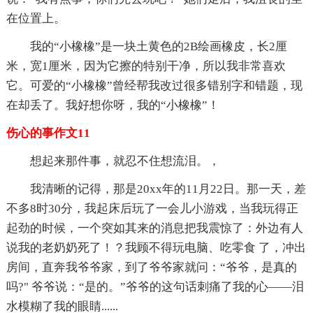
在位置上。
我的“小橡橡”是一块土黄色的2B绘画橡皮，长2厘
米，宽1厘米，因为它擦的特别干净，所以我非常喜欢
它。可爱的“小橡橡”曾经帮我改过很多错别字和错题，现
在却丢了。我好想你呀，我的“小橡橡”！
伤心的事作文11
想起来那件事，就忍不住想流泪。，
我清晰的记得，那是20xx年的11月22日。那一天，差
不多8时30分，我起床后玩了一会儿小游戏，当我玩得正
起劲的时候，一个突如其来的消息把我震惊了：外边有人
说我的老奶奶死了！？我顾不得玩电脑、吃零食 了，冲出
房间，直奔我爷爷家，到了爷爷家就问：“爷爷，是真的
吗?" 爷爷说：“是的。”爷爷的这句话刺痛了我的心——泪
水模糊了我的眼睛......