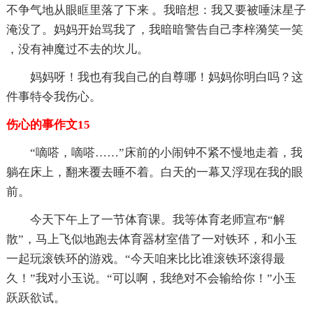
不争气地从眼眶里落了下来 。我暗想：我又要被唾沫星子
淹没了。妈妈开始骂我了，我暗暗警告自己李梓漪笑一笑
，没有神魔过不去的坎儿。
妈妈呀！我也有我自己的自尊哪！妈妈你明白吗？这
件事特令我伤心。
伤心的事作文15
“嘀嗒，嘀嗒……”床前的小闹钟不紧不慢地走着，我
躺在床上，翻来覆去睡不着。白天的一幕又浮现在我的眼
前。
今天下午上了一节体育课。我等体育老师宣布“解
散”，马上飞似地跑去体育器材室借了一对铁环，和小玉
一起玩滚铁环的游戏。“今天咱来比比谁滚铁环滚得最
久！”我对小玉说。“可以啊，我绝对不会输给你！”小玉
跃跃欲试。