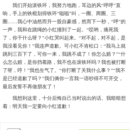
我们开始滚铁环，我努力地跑，耳边的风“呼呼”直
响，手上的铁棍划得铁环“嗞嗞”叫，一圈、两圈、三
圈……我心中油然而升一股自豪感，然而下一秒，“呯”的
一声，我和在跳绳的小红撞到了一起。“哎哟，痛死我
了，你干什么呀？”小红哭叫起来。“对不起，对不起，是
我没看见你！”我连声道歉。可小红不肯松口：“我马上就
跳到三百下了，可你一来，我跳不成了！你怎么赔？”“什
么怎么赔，是你挡着路，我不也在滚铁环吗？我也被打断
了呀，哼！”我也生气了。“你打断了关我什么事？”“我不
是已经道歉了吗？”我们俩你一言我一语吵得不可开交，
最后发誓不再做朋友了！
我想到这里，十分后悔自己当时说出的话。我暗暗想
着：明天我一定要向小红道歉！