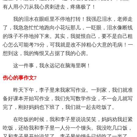
有人用小刀从我心房刺进去，疼痛极了！
我的泪水在眼眶里不停地打转！我强忍泪水，老师走
了，我急急忙忙地跑向小花坛那儿，一眨眼，泪水像断线
的珠子不停地掉下来。其实，我挺恨自己，要不是自己粗
心怎么可能考79分，可我就是改不掉粗心大意的毛病！一
想到这，我的悔恨又占据了我的心房。
这一件事，我永远记在脑海里啊！
伤心的事作文7
昨天下午，李子昱来我家写作业。一到家，我们就准
备好课本开始写作业，我们先写数学作业，不一会儿就写
完了，刚好妈妈也下班了，我们就一起去吃饭了。
在吃饭的时候，我和李子昱说说笑笑，妈妈劝我赶紧
吃饭，还给我和李子昱一人分一个馒头。我没吃几口饭，
又和李子昱开始说笑了，李子昱的馒头已经吃了一半了，