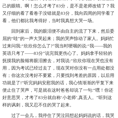
己的眼睛。啊！怎么才考了83分，是不是老师改错了？我
又仔细的看了看卷子没错就是83分，我向四周的同学看了
看，他们都比我考得好，当时我真想大哭一场。
回到家后，我的眼泪便不由自主的流了下来，然后委
屈的“哇”的一声大哭起来；我的哭声惊动了家人。妈妈忙
过来问我:“欣欣你怎么了?”我当时哽咽的说:“我——我的
英语只考了——83分”说完我更伤心了。妈妈拿手轻轻的
抚摸我的脸颊将眼泪擦去，对我说:“欣欣你现在哭也没有
用，因为考试已经过去了，现在哭对你没有一点用处都没
有；你这次没考好不要紧，只要找到考差的原因，以后用
功就是了!”听完妈妈安慰我的话，我心情渐渐的平复下来
便止住了哭声，可是就在这时爸爸却说了一句:“嘿！你还
好意思哭，才考了83分就自称‘小老师’,真丢人。”听到这
样的讽刺，我又忍不住的哭了起来。
过了一会儿，我停住了哭泣回想起妈妈说的话，我哭