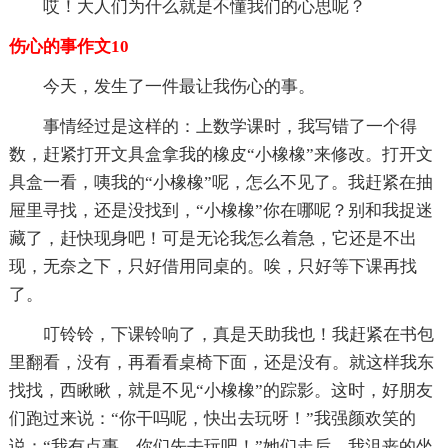
哎！大人们为什么就是不懂我们的心思呢？
伤心的事作文10
今天，发生了一件最让我伤心的事。
事情经过是这样的：上数学课时，我写错了一个得
数，赶紧打开文具盒拿我的橡皮“小橡橡”来修改。打开文
具盒一看，咦我的“小橡橡”呢，怎么不见了。我赶紧在抽
屉里寻找，还是没找到，“小橡橡”你在哪呢？别和我捉迷
藏了，赶快现身吧！可是无论我怎么着急，它还是不出
现，无奈之下，只好借用同桌的。唉，只好等下课再找
了。
叮铃铃，下课铃响了，真是天助我也！我赶紧在书包
里翻看，没有，再看看桌椅下面，还是没有。就这样我东
找找，西瞅瞅，就是不见“小橡橡”的踪影。这时，好朋友
们跑过来说：“你干吗呢，快出去玩呀！”我强颜欢笑的
说：“我有点事，你们先去玩吧！”她们走后，我沮丧的坐