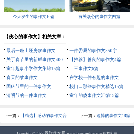
今天发生的事作文10篇
有关烦心的事作文四篇
【伤心的事作文】相关文章：
最后一座土坯房叙事作文
一件委屈的事作文350字
关于春节里的新鲜事作文400
【推荐】善良的事作文4篇
字汇编10篇
童年趣事小学作文集锦15篇
二三事作文6篇
春天的故事作文
在学校一件有趣的事作文
国庆节里的一件事作文
校门口那些事作文精选15篇
清明节的一件事作文
童年的傻事作文汇编15篇
上一篇：
【精选】感动的事作文合
下一篇：
遗憾的事作文18篇
集10篇
罗洋作文网
Copyright © 2025
www.luoyangphoto.com 版权所有