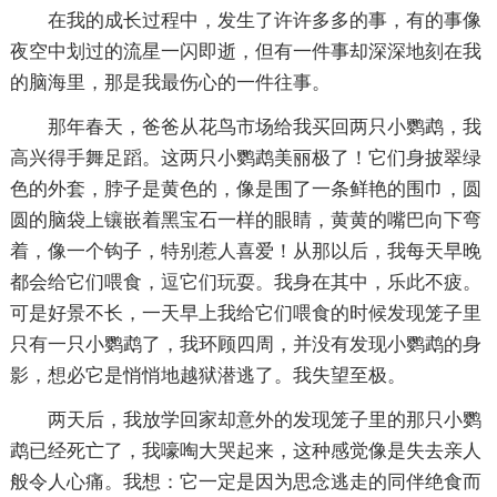
在我的成长过程中，发生了许许多多的事，有的事像
夜空中划过的流星一闪即逝，但有一件事却深深地刻在我
的脑海里，那是我最伤心的一件往事。
那年春天，爸爸从花鸟市场给我买回两只小鹦鹉，我
高兴得手舞足蹈。这两只小鹦鹉美丽极了！它们身披翠绿
色的外套，脖子是黄色的，像是围了一条鲜艳的围巾，圆
圆的脑袋上镶嵌着黑宝石一样的眼睛，黄黄的嘴巴向下弯
着，像一个钩子，特别惹人喜爱！从那以后，我每天早晚
都会给它们喂食，逗它们玩耍。我身在其中，乐此不疲。
可是好景不长，一天早上我给它们喂食的时候发现笼子里
只有一只小鹦鹉了，我环顾四周，并没有发现小鹦鹉的身
影，想必它是悄悄地越狱潜逃了。我失望至极。
两天后，我放学回家却意外的发现笼子里的那只小鹦
鹉已经死亡了，我嚎啕大哭起来，这种感觉像是失去亲人
般令人心痛。我想：它一定是因为思念逃走的同伴绝食而