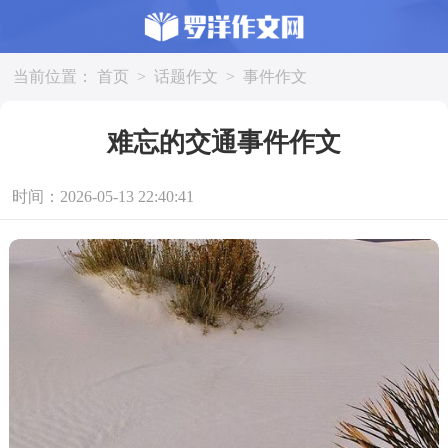
当前位置：
首页
>
话题作文
>
事件作文
难忘的交通事件作文
时间：2026-05-13 22:40:41