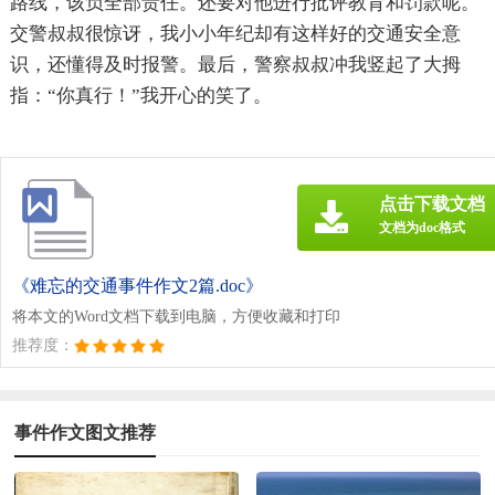
路线，该负全部责任。还要对他进行批评教育和罚款呢。
交警叔叔很惊讶，我小小年纪却有这样好的交通安全意
识，还懂得及时报警。最后，警察叔叔冲我竖起了大拇
指：“你真行！”我开心的笑了。
点击下载文档
文档为doc格式
《难忘的交通事件作文2篇.doc》
将本文的Word文档下载到电脑，方便收藏和打印
推荐度：
事件作文图文推荐