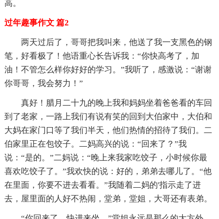
高。
过年趣事作文 篇2
两天过后了，哥哥把我叫来，他送了我一支黑色的钢
笔，好看极了！他语重心长告诉我：“你快高考了，加
油！不管怎么样你好好的学习。”我听了，感激说：“谢谢
你哥哥，我会努力！”
真好！腊月二十九的晚上我和妈妈坐着爸爸看的车回
到了老家，一路上我们有说有笑的回到大伯家中，大伯和
大妈在家门口等了我们半天，他们热情的招待了我们。二
伯家里正在包饺子。二妈高兴的说：“回来了？”我
说：“是的。”二妈说：“晚上来我家吃饺子，小时候你最
喜欢吃饺子了。”我欢快的说：好的，弟弟去哪儿了。“他
在里面，你要不进去看看。”我随着二妈的'指示走了进
去，屋里面的人好不热闹，堂弟，堂姐，大哥还有表弟。
“你回来了，快进来坐。”堂姐永远是那么的大方外