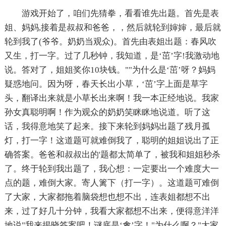
游戏开始了，咱们先猜拳，看看谁先出题。首先是表
姐、妈妈,接着是叔叔和爸爸，，然后就轮到婶婶，最后就
轮到我了(爷爷。奶奶当观众)。首先由表姐出题：春风吹
又生，打一字。过了几秒钟，我知道，是‘茁’字!我激动地
说。答对了，姐姐奖你10块钱。""为什么是‘茁’呀？妈妈
疑惑地问。因为呀，春天长出小草，‘茁’字上面是草字
头，翻译出来就是小草长出来啊！我一本正经地说。我家
孙女真聪明啊！作为观众的奶奶笑眯眯地说道。听了这
话，我得意地笑了起来。接下来轮到妈妈出题了残月孤
灯，打一字！这道题可就难倒我了，聪明的姐姐说出了正
确答案。爸爸和叔叔出的'题都太简单了，被我和姐姐秒杀
了。终于轮到我出题了，我心想：一定要出一个难度大一
点的题，难倒大家。寄人篱下（打一字）。这道题可难倒
了大家，大家都拖着脑袋想也想不出，连表姐都想不出
来，过了好几十分钟，我看大家都想不出来，便得意洋洋
地说"我来揭晓答案吧！谜底是‘禽’字！"为什么啊？"大家