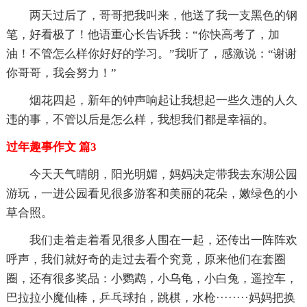
两天过后了，哥哥把我叫来，他送了我一支黑色的钢
笔，好看极了！他语重心长告诉我：“你快高考了，加
油！不管怎么样你好好的学习。”我听了，感激说：“谢谢
你哥哥，我会努力！”
烟花四起，新年的钟声响起让我想起一些久违的人久
违的事，不管以后是怎么样，我想我们都是幸福的。
过年趣事作文 篇3
今天天气晴朗，阳光明媚，妈妈决定带我去东湖公园
游玩，一进公园看见很多游客和美丽的花朵，嫩绿色的小
草合照。
我们走着走着看见很多人围在一起，还传出一阵阵欢
呼声，我们就好奇的走过去看个究竟，原来他们在套圈
圈，还有很多奖品：小鹦鹉，小乌龟，小白兔，遥控车，
巴拉拉小魔仙棒，乒乓球拍，跳棋，水枪········妈妈把换