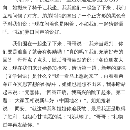
向，她搬来了椅子让我坐。我我他们一起坐了下来，我们
互相问候了对方。弟弟悄悄的拿出了一个正方形的黑色盒
子对我们说：“现在闲着也是闲着，不如我们一起猜谜语
吧。”我们异口同声的说好。
我们围在一起坐了下来，哥哥说：“我来当裁判，你
们要是谁赢了就会有奖励哟！”真的吗？我们充满好奇的
回答。哥哥点了点头，随后哥哥幽默的说：“各位朋友大
家，现在我们来开始参加抢答，请听第一题，新年的旋律
（文学词语）是什么？”我一看马上想起来了，再看看弟
弟正在冥思苦想的纠结中，姐姐也是想不出来，我果断站
起来说：“元嘉体。”回答正确。我高兴的跳了起来。第二
题：“大家互相说新年好（中国地名）”。姐姐抢着
说：“同安。”就这样我和姐姐你追我敢，最后我还是取得
了胜利，姐姐心甘情愿的说：“我认输了。”哥哥：“礼物
过年再发给你。”