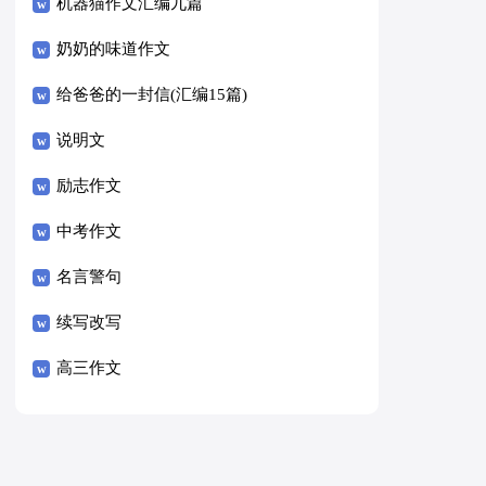
8篇）
机器猫作文汇编九篇
奶奶的味道作文
给爸爸的一封信(汇编15篇)
说明文
励志作文
中考作文
名言警句
续写改写
高三作文