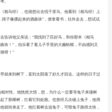
参考。
的《相马经》，也很想出去找千里马。他看到《相马经》上
，蹄子像摞起来的酒曲块”，便拿看书，往外走去，想试试
去告诉他父亲说：“我找到了匹好马，和你那本《相马
曲块！”，伯乐看了看儿子手里的大癞蛤蟆，不由感到又
骑呀！”
大早就来到树下，直到太阳落了好久才回去。这样的日子过
的相对性。他恍然大悟，想，为什么一定要等兔子来撞树
挖起了那棵树，扛着它到处跑。也曾经几次碰上兔子，他用
见他就转身走了。他扛着树去追兔子，可恨兔子跑得太快，