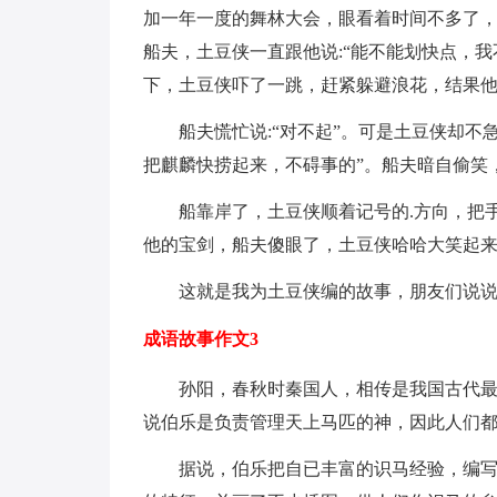
加一年一度的舞林大会，眼看着时间不多了
船夫，土豆侠一直跟他说:“能不能划快点，
下，土豆侠吓了一跳，赶紧躲避浪花，结果
船夫慌忙说:“对不起”。可是土豆侠却不
把麒麟快捞起来，不碍事的”。船夫暗自偷笑
船靠岸了，土豆侠顺着记号的.方向，把
他的宝剑，船夫傻眼了，土豆侠哈哈大笑起
这就是我为土豆侠编的故事，朋友们说
成语故事作文3
孙阳，春秋时秦国人，相传是我国古代
说伯乐是负责管理天上马匹的神，因此人们
据说，伯乐把自已丰富的识马经验，编写