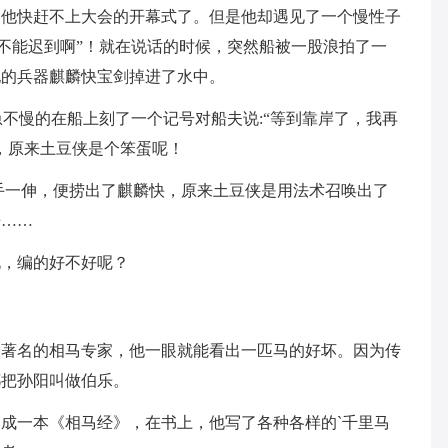
，他快赶不上大会的开幕式了。但是他却遇见了一个慢性子
我不能迟到啊”！就在说话的时候，突然船被一股浪拍了一
他的兵器麒麟快宝剑掉进了水中。
急不慢的在船上刻了一个记号对船夫说:“等到靠岸了，我再
，原来土豆侠是个笨蛋呢！
手一伸，便捞出了麒麟快，原来土豆侠是用法术召唤出了
来……
说，编的好不好呢？
最著名的相马专家，他一眼就能看出一匹马的好坏。因为传
都把孙阳叫做伯乐。
成一本《相马经》，在书上，他写了各种各样的`千里马