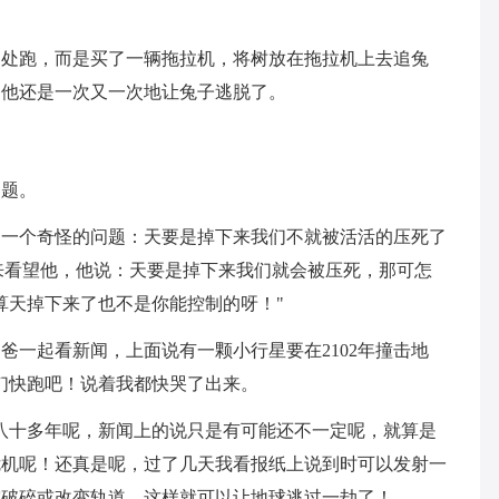
到处跑，而是买了一辆拖拉机，将树放在拖拉机上去追兔
，他还是一次又一次地让兔子逃脱了。
问题。
了一个奇怪的问题：天要是掉下来我们不就被活活的压死了
来看望他，他说：天要是掉下来我们就会被压死，那可怎
算天掉下来了也不是你能控制的呀！"
爸一起看新闻，上面说有一颗小行星要在2102年撞击地
我们快跑吧！说着我都快哭了出来。
有八十多年呢，新闻上的说只是有可能还不一定呢，就算是
危机呢！还真是呢，过了几天我看报纸上说到时可以发射一
空破碎或改变轨道，这样就可以让地球逃过一劫了！