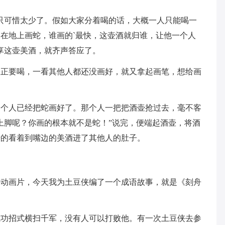
只可惜太少了。假如大家分着喝的话，大概一人只能喝一
在地上画蛇，谁画的`最快，这壶酒就归谁，让他一个人
享这壶美酒，就齐声答应了。
壶正要喝，一看其他人都还没画好，就又拿起画笔，想给画
一个人已经把蛇画好了。那个人一把把酒壶抢过去，毫不客
上脚呢？你画的根本就不是蛇！”说完，便端起酒壶，将酒
睁的看着到嘴边的美酒进了其他人的肚子。
侠动画片，今天我为土豆侠编了一个成语故事，就是《刻舟
武功招式横扫千军，没有人可以打败他。有一次土豆侠去参