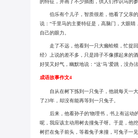
的特征，并画了不少插图，供人们作识马的
伯乐有个儿子，智质很差，他看了父亲
说：“千里马的主要特征是，高脑门，大眼睛
自己的眼力。
走了不远，他看到一只大癞蛤蟆，忙捉回
经》上说的差不多，只是蹄子不像摞起来的酒
好笑又好气，幽默地说：“这‘马’爱跳，没办法
成语故事作文4
自从在树下拣到一只兔子，他就每天一
了23年，却没有能再等到一只兔子。
后来，他看孙子的'物理书，书上有运动
呢，我应该主动用树去撞兔子呀。于是，他
树拦在兔子前头，等着兔子来撞，可兔子一