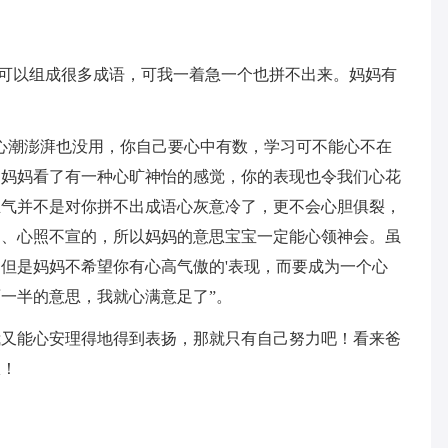
”字可以组成很多成语，可我一着急一个也拼不出来。妈妈有
心潮澎湃也没用，你自己要心中有数，学习可不能心不在
，妈妈看了有一种心旷神怡的感觉，你的表现也令我们心花
生气并不是对你拼不出成语心灰意冷了，更不会心胆俱裂，
印、心照不宣的，所以妈妈的意思宝宝一定能心领神会。虽
但是妈妈不希望你有心高气傲的'表现，而要成为一个心
一半的意思，我就心满意足了”。
我又能心安理得地得到表扬，那就只有自己努力吧！看来爸
服！