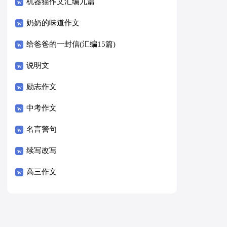
8篇）
机器猫作文汇编九篇
奶奶的味道作文
给爸爸的一封信(汇编15篇)
说明文
励志作文
中考作文
名言警句
续写改写
高三作文