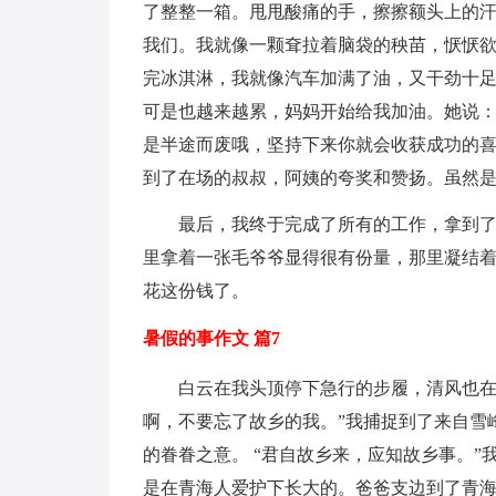
了整整一箱。甩甩酸痛的手，擦擦额头上的
我们。我就像一颗耷拉着脑袋的秧苗，恹恹
完冰淇淋，我就像汽车加满了油，又干劲十
可是也越来越累，妈妈开始给我加油。她说
是半途而废哦，坚持下来你就会收获成功的
到了在场的叔叔，阿姨的夸奖和赞扬。虽然
最后，我终于完成了所有的工作，拿到了
里拿着一张毛爷爷显得很有份量，那里凝结
花这份钱了。
暑假的事作文 篇7
白云在我头顶停下急行的步履，清风也在
啊，不要忘了故乡的我。”我捕捉到了来自雪
的眷眷之意。 “君自故乡来，应知故乡事。
是在青海人爱护下长大的。爸爸支边到了青