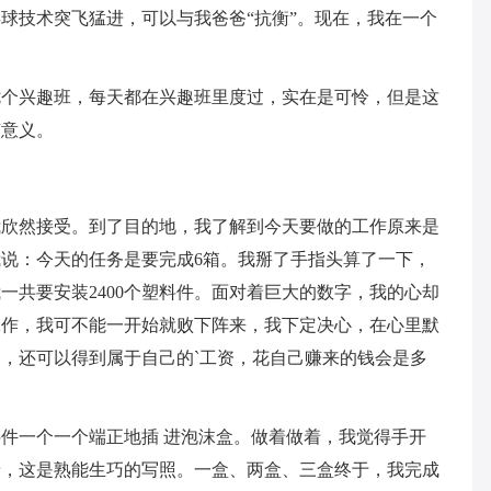
球技术突飞猛进，可以与我爸爸“抗衡”。现在，我在一个
七个兴趣班，每天都在兴趣班里度过，实在是可怜，但是这
有意义。
我欣然接受。到了目的地，我了解到今天要做的工作原来是
说：今天的任务是要完成6箱。我掰了手指头算了一下，
我一共要安装2400个塑料件。面对着巨大的数字，我的心却
工作，我可不能一开始就败下阵来，我下定决心，在心里默
，还可以得到属于自己的`工资，花自己赚来的钱会是多
件一个一个端正地插 进泡沫盒。做着做着，我觉得手开
着，这是熟能生巧的写照。一盒、两盒、三盒终于，我完成