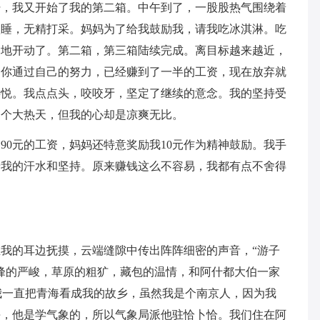
汗，我又开始了我的第二箱。中午到了，一股股热气围绕着
欲睡，无精打采。妈妈为了给我鼓励我，请我吃冰淇淋。吃
足地开动了。第二箱，第三箱陆续完成。离目标越来越近，
：你通过自己的努力，已经赚到了一半的工资，现在放弃就
喜悦。我点点头，咬咬牙，坚定了继续的意念。我的坚持受
是个大热天，但我的心却是凉爽无比。
90元的工资，妈妈还特意奖励我10元作为精神鼓励。我手
着我的汗水和坚持。原来赚钱这么不容易，我都有点不舍得
我的耳边抚摸，云端缝隙中传出阵阵细密的声音，“游子
峰的严峻，草原的粗犷，藏包的温情，和阿什都大伯一家
”我一直把青海看成我的故乡，虽然我是个南京人，因为我
海，他是学气象的，所以气象局派他驻恰卜恰。我们住在阿