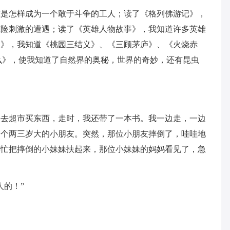
尔是怎样成为一个敢于斗争的工人；读了《格列佛游记》，
惊险刺激的遭遇；读了《英雄人物故事》，我知道许多英雄
义》，我知道《桃园三结义》、《三顾茅庐》、《火烧赤
么》，使我知道了自然界的奥秘，世界的奇妙，还有昆虫
同去超市买东西，走时，我还带了一本书。我一边走，一边
一个两三岁大的小朋友。突然，那位小朋友摔倒了，哇哇地
连忙把摔倒的小妹妹扶起来，那位小妹妹的妈妈看见了，急
人的！”