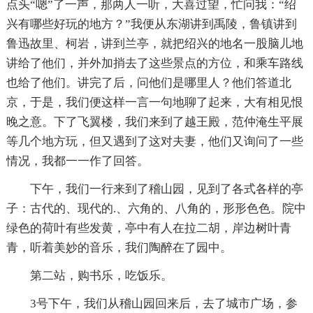
点头“嗯”了一声，那两人一听，大喜过望，忙问我：“绍
兴有哪些好玩的地方？”我便从东湖讲到禹陵，鲁镇讲到
鲁迅故里、柯岩，讲到兰亭，就把绍兴的地名一股脑儿地
讲给了他们，并外加捎去了这些景点的方位，和乘车路线
也给了他们。讲完了后，问他们是哪里人？他们答道北
京，于是，我们便这样一言一句地聊了起来，大有相见恨
晚之意。下了飞翼楼，我们来到了越王殿，范仲淹生平展
等几个地方玩，但又遇到了这对夫妻，他们又询问了一些
情况，我都一一作了回答。
下午，我们一行来到了稽山园，见到了各式各样的亭
子：古代的、现代的.、六角的、八角的，形形色色。院中
绿色的荷叶有些发黄，亭中有人在拉二胡，岸边树叶青
青，听着美妙的音乐，我们陶醉在了园中。
第二站，购书乐，吃饭乐。
3号下午，我们从稽山园回来后，去了城市广场，参