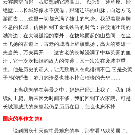
云雾腾空而起。我联想到它跨高山、飞沙漠、穿草原、经
绝壁……长城好像永不疲倦，跟随连绵的山脉，向远方飞
游而去……这里一切都充满了雄壮的气势。我望着那奔腾
不息的长城，仿佛回到了金戈铁马的时代：在波澜壮阔的
渤海边，在大漠孤烟的塞外，在拔地而起的山岳间，在尘
土飞扬的古道上，古老的城墙上旌旗飘扬，高大的英雄一
夫当关，万夫莫开……这古老的长城浸满了中华英豪的血
汗，它一次次抵挡的敌人的侵袭，又一次次在废墟中重
生。他是历史的证人，让无数后人在此徘徊不已;它是炎黄
子孙的骄傲，岁月的沧桑也抹不掉它璀璨的光华……
正当我陶醉在美景之中，妈妈已经追上我了。我们继
续向上爬。后来因为时间不够，我们回到了农家院。可是
长城那威武的身躯我仍是历历在目，怎么也忘不掉。
国庆的事作文 篇8
说到国庆七天假中最难忘的事，那非看马戏莫属了。