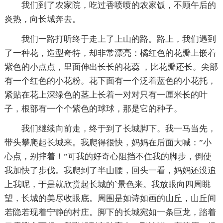
我们到了农家院，吃过香喷喷的农家饭，不顾午后的
炎热，向长城奔去。
我们一路打听终于走上了上山的路。路上，我们遇到
了一种花，造型奇特，却非常漂亮：橘红色的花瓣上嵌着
紫色的小点点，里面伸出长长的花蕊 ，比花瓣还长。尖部
有一个红色的小花粉。花下面有一个泛着蓝色的小花托，
紧贴在花上深绿色的茎上长着一对对只有一厘米长的叶
子，根部有一个个紫色的球球，那是它的种子。
我们继续向前走，终于到了长城脚下。我一马当先，
带头攀爬起长城来。我爬得很快，妈妈在后面大喊：”小
心点，别摔着！”可我的好奇心阻挡不住我的脚步，倒使
我加快了步伐。我爬到了半山腰，回头一看，妈妈还没追
上我呢，于是就欣赏起长城的`景色来。我放眼向四周眺
望，长城的美尽收眼底。周围是如诗如画的山丘，山丘间
若隐若现着宁静的村庄。脚下的长城宛如一条巨龙，踏着