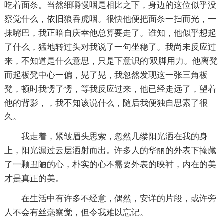
吃着面条。当然细嚼慢咽是相比之下，身边的这位似乎没
察觉什么，依旧狼吞虎咽。很快他便把面条一扫而光，一
抹嘴巴，我正暗自庆幸他总算要走了。谁知，他似乎想起
了什么，猛地转过头对我说了一句坐稳了。我尚未反应过
来，不知道是什么意思，只是下意识的'双脚用力。他离凳
而起板凳中心一偏，晃了晃，我忽然发现这一张三角板
凳，顿时我愣了愣，等我反应过来，他已经走远了，望着
他的背影，，我不知该说什么，随后我便独自思索了很
久。
我走着，紧皱眉头思索，忽然几缕阳光洒在我的身
上，阳光漏过云层洒射而出。许多人的华丽的外表下掩藏
了一颗丑陋的心，朴实的心不需要外表的映衬，内在的美
才是真正的美。
在生活中有许多不经意，偶然，安详的片段，或许旁
人不会有丝毫察觉，但令我难以忘记。