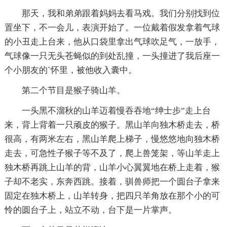
那天，我和弟弟跟着妈妈去看马戏。我们分别找到位
置坐下，不一会儿，表演开始了。一位戴着假发拿着气球
的小丑走上台来，他从口袋里拿出气球吹足气，一放手，
气球像一只无头苍蝇似的到处乱撞，一头撞进了我后座一
个小朋友的`怀里，被他收入囊中。
第二个节目是猴子骑山羊。
一头黑不溜秋的山羊迈着慢吞吞地“绅士步”走上台
来，背上背着一只顽皮的猴子。黑山羊向独木桥走去，桥
很高，有两米左右，黑山羊爬上梯子，慢悠悠地向独木桥
走去，可急性子猴子等不及了，爬上兽笼架，等山羊走上
独木桥再跳上山羊的背，山羊小心翼翼地在桥上走着，猴
子却不老实，东奔西跳。接着，驯兽师把一个圆台子拿来
固定在独木桥上，山羊转身，把四只羊角放在那个小的可
怜的圆台子上，站立不动，台下是一片掌声。