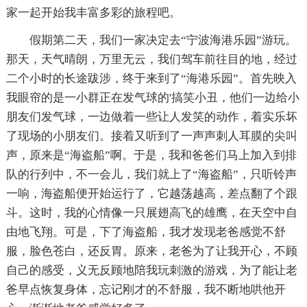
家一起开始我丰富多彩的旅程吧。
假期第二天，我们一家决定去“宁波海港乐园”游玩。
那天，天气晴朗，万里无云，我们驾车前往目的地，经过
二个小时的长途跋涉，终于来到了“海港乐园”。首先映入
我眼帘的是一小群正在发气球的'搞笑小丑，他们一边给小
朋友们发气球，一边做着一些让人发笑的动作，着实乐坏
了现场的小朋友们。接着又听到了一声声刺人耳膜的尖叫
声，原来是“海盗船”啊。于是，我和爸爸们马上加入到排
队的行列中，不一会儿，我们就上了“海盗船”，只听铃声
一响，海盗船便开始运行了，它越荡越高，差点翻了个跟
斗。这时，我的心情像一只展翅高飞的雄鹰，在天空中自
由地飞翔。可是，下了海盗船，我才发现老爸感觉不舒
服，脸色苍白，还反胃。原来，老爸为了让我开心，不顾
自己的感受，义无反顾地陪我玩刺激的游戏，为了能让老
爸早点恢复身体，忘记刚才的不舒服，我不断地哄他开