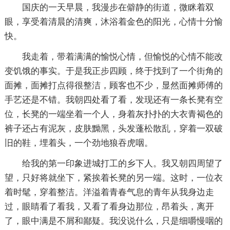
国庆的一天早晨，我漫步在僻静的街道，微眯着双
眼，享受着清晨的清爽，沐浴着金色的阳光，心情十分愉
快。
我走着，带着满满的愉悦心情，但愉悦的心情不能改
变饥饿的事实。于是我正步四顾，终于找到了一个街角的
面摊，面摊打点得很整洁，顾客也不少，显然面摊师傅的
手艺还是不错。我朝四处看了看，发现还有一条长凳有空
位，长凳的一端坐着一个人，身着灰扑扑的大衣青褐色的
裤子还占有泥灰，皮肤黝黑，头发蓬松散乱，穿着一双破
旧的鞋，埋着头，一个劲地狼吞虎咽。
给我的第一印象进城打工的乡下人。我又朝四周望了
望，只好将就坐下，紧挨着长凳的另一端。这时，一位衣
着时髦，穿着整洁。洋溢着青春气息的青年从我身边走
过，眼睛看了看我，又看了看身边那位，昂着头，离开
了，眼中满是不屑和鄙疑。我没说什么，只是细嚼慢咽的