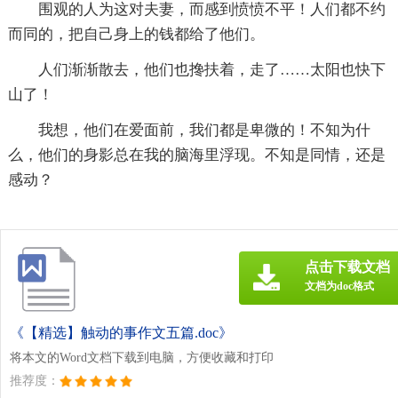
围观的人为这对夫妻，而感到愤愤不平！人们都不约
而同的，把自己身上的钱都给了他们。
人们渐渐散去，他们也搀扶着，走了……太阳也快下
山了！
我想，他们在爱面前，我们都是卑微的！不知为什
么，他们的身影总在我的脑海里浮现。不知是同情，还是
感动？
点击下载文档
文档为doc格式
《【精选】触动的事作文五篇.doc》
将本文的Word文档下载到电脑，方便收藏和打印
推荐度：