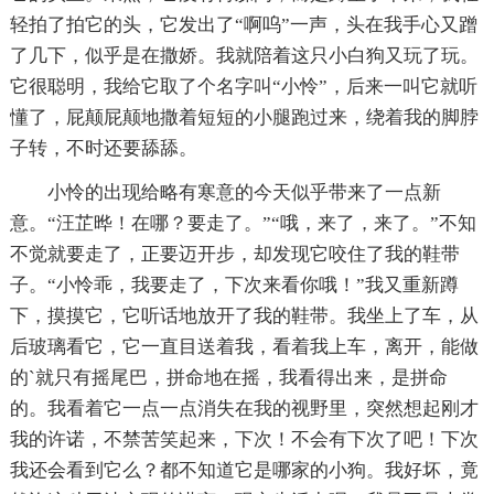
轻拍了拍它的头，它发出了“啊呜”一声，头在我手心又蹭
了几下，似乎是在撒娇。我就陪着这只小白狗又玩了玩。
它很聪明，我给它取了个名字叫“小怜”，后来一叫它就听
懂了，屁颠屁颠地撒着短短的小腿跑过来，绕着我的脚脖
子转，不时还要舔舔。
小怜的出现给略有寒意的今天似乎带来了一点新
意。“汪芷晔！在哪？要走了。”“哦，来了，来了。”不知
不觉就要走了，正要迈开步，却发现它咬住了我的鞋带
子。“小怜乖，我要走了，下次来看你哦！”我又重新蹲
下，摸摸它，它听话地放开了我的鞋带。我坐上了车，从
后玻璃看它，它一直目送着我，看着我上车，离开，能做
的`就只有摇尾巴，拼命地在摇，我看得出来，是拼命
的。我看着它一点一点消失在我的视野里，突然想起刚才
我的许诺，不禁苦笑起来，下次！不会有下次了吧！下次
我还会看到它么？都不知道它是哪家的小狗。我好坏，竟