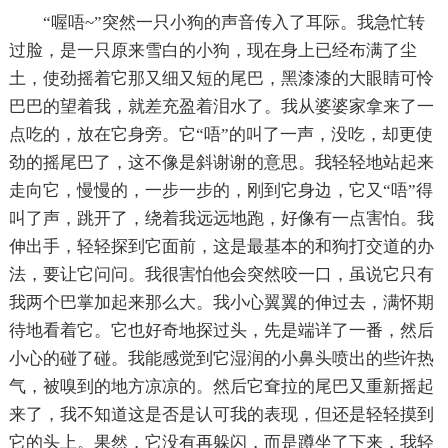
“喔唔~”突然一只小狗的声音传入了耳际。我急忙转
过脸，是一只原来雪白的小狗，现在身上已经布满了尘
土，使劲摇着它那又细又短的尾巴，黑漆漆的大眼睛可怜
巴巴的望着我，就差充盈着泪水了。我从婆婆家拿来了一
点吃的，放在它身旁。它“唔”的叫了一声，没吃，却更使
劲的摇尾巴了，这不像是斜谢谢的意思。我轻轻地站起来
走向它，慢慢的，一步一步的，刚到它身边，它又“唔”得
叫了声，跳开了，绕着我远远地跑，好像有一点害怕。我
伸出手，轻轻探到它面前，这是最基本的和狗打交道的办
法，要让它问问。我很害怕他会突然咬一口，虽说它只有
我两个巴掌加起来那么大。我小心翼翼的伸过去，满怀期
待地看着它。它也好奇地探过头，先是端详了一番，然后
小心的碰了碰。我能感觉到它湿润的小鼻头喷出的些许热
气，被嗅到的地方凉凉的。然后它耷拉的尾巴又重新摇起
来了，我不知道这是否是认可我的表现，但还是轻轻摸到
它的头上。果然，它没有再躲闪，而是蹲坐了下来，我轻