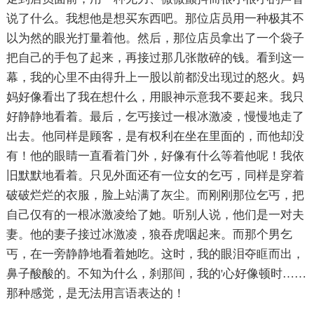
说了什么。我想他是想买东西吧。那位店员用一种极其不
以为然的眼光打量着他。然后，那位店员拿出了一个袋子
把自己的手包了起来，再接过那几张散碎的钱。看到这一
幕，我的心里不由得升上一股以前都没出现过的怒火。妈
妈好像看出了我在想什么，用眼神示意我不要起来。我只
好静静地看着。最后，乞丐接过一根冰激凌，慢慢地走了
出去。他同样是顾客，是有权利在坐在里面的，而他却没
有！他的眼睛一直看着门外，好像有什么等着他呢！我依
旧默默地看着。只见外面还有一位女的乞丐，同样是穿着
破破烂烂的衣服，脸上站满了灰尘。而刚刚那位乞丐，把
自己仅有的一根冰激凌给了她。听别人说，他们是一对夫
妻。他的妻子接过冰激凌，狼吞虎咽起来。而那个男乞
丐，在一旁静静地看着她吃。这时，我的眼泪夺眶而出，
鼻子酸酸的。不知为什么，刹那间，我的'心好像顿时……
那种感觉，是无法用言语表达的！