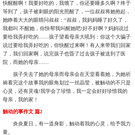
快醒醒啊！我要好吃的，我饿了，你还要睡多久啊？终于
等到了，孩子被刺眼的阳光照醒了，一位叔叔将她抱起，
她睁着大大的眼睛问叔叔：“叔叔，我妈妈睡了好久了，
我都叫 不醒她，你快帮我叫醒她吧!好不好啊？妈妈说过
要给我弄好吃的……孩子望着母亲大吼到：你这个大骗子
说过要给我弄好吃的，你快醒过来啊！有人来带我们回家
了，我们回家啊，说完孩子也昏了过去孩子被送到了医
院，而她的母亲……
孩子失去了她的母亲而母亲会在天堂看着她，为她祈
祷看完这个故事我的眼角划过一丝晶莹，被触动的不只是
心灵，还有灵魂!我学会了珍惜，我一定会好好珍惜我的
母亲，我的家！
触动的事作文 篇2
炎炎夏日，有一道身影，触动着我的心灵，给予我力
量。