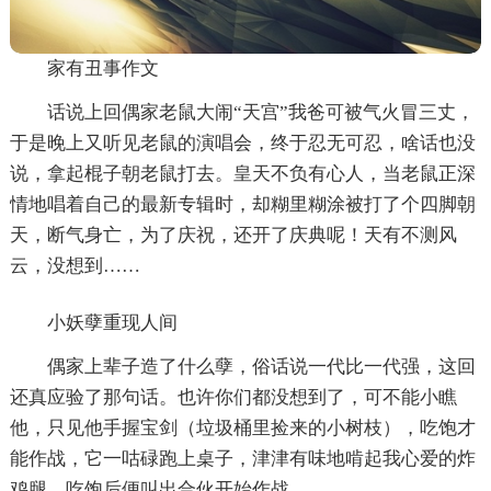
家有丑事作文
话说上回偶家老鼠大闹“天宫”我爸可被气火冒三丈，
于是晚上又听见老鼠的演唱会，终于忍无可忍，啥话也没
说，拿起棍子朝老鼠打去。皇天不负有心人，当老鼠正深
情地唱着自己的最新专辑时，却糊里糊涂被打了个四脚朝
天，断气身亡，为了庆祝，还开了庆典呢！天有不测风
云，没想到……
小妖孽重现人间
偶家上辈子造了什么孽，俗话说一代比一代强，这回
还真应验了那句话。也许你们都没想到了，可不能小瞧
他，只见他手握宝剑（垃圾桶里捡来的小树枝），吃饱才
能作战，它一咕碌跑上桌子，津津有味地啃起我心爱的炸
鸡腿，吃饱后便叫出合伙开始作战。