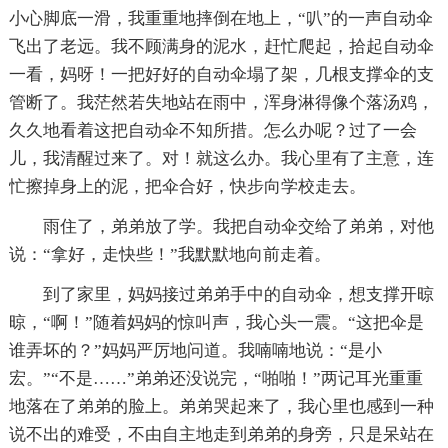
小心脚底一滑，我重重地摔倒在地上，“叭”的一声自动伞
飞出了老远。我不顾满身的泥水，赶忙爬起，拾起自动伞
一看，妈呀！一把好好的自动伞塌了架，几根支撑伞的支
管断了。我茫然若失地站在雨中，浑身淋得像个落汤鸡，
久久地看着这把自动伞不知所措。怎么办呢？过了一会
儿，我清醒过来了。对！就这么办。我心里有了主意，连
忙擦掉身上的泥，把伞合好，快步向学校走去。
雨住了，弟弟放了学。我把自动伞交给了弟弟，对他
说：“拿好，走快些！”我默默地向前走着。
到了家里，妈妈接过弟弟手中的自动伞，想支撑开晾
晾，“啊！”随着妈妈的惊叫声，我心头一震。“这把伞是
谁弄坏的？”妈妈严厉地问道。我喃喃地说：“是小
宏。”“不是……”弟弟还没说完，“啪啪！”两记耳光重重
地落在了弟弟的脸上。弟弟哭起来了，我心里也感到一种
说不出的难受，不由自主地走到弟弟的身旁，只是呆站在