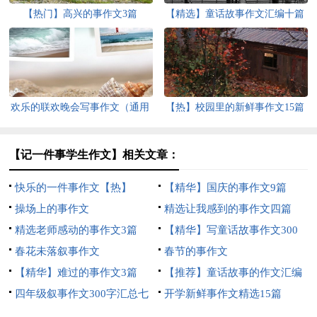
【热门】高兴的事作文3篇
【精选】童话故事作文汇编十篇
欢乐的联欢晚会写事作文（通用
【热】校园里的新鲜事作文15篇
37篇）
【记一件事学生作文】相关文章：
快乐的一件事作文【热】
【精华】国庆的事作文9篇
操场上的事作文
精选让我感到的事作文四篇
精选老师感动的事作文3篇
【精华】写童话故事作文300
春花未落叙事作文
字三篇
春节的事作文
【精华】难过的事作文3篇
【推荐】童话故事的作文汇编
四年级叙事作文300字汇总七
六篇
开学新鲜事作文精选15篇
篇