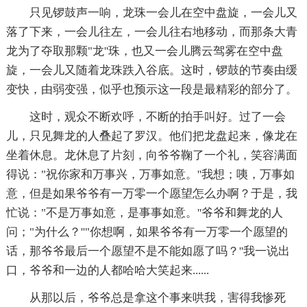
只见锣鼓声一响，龙珠一会儿在空中盘旋，一会儿又
落了下来，一会儿往左，一会儿往右地移动，而那条大青
龙为了夺取那颗"龙''珠，也又一会儿腾云驾雾在空中盘
旋，一会儿又随着龙珠跌入谷底。这时，锣鼓的节奏由缓
变快，由弱变强，似乎也预示这一段是最精彩的部分了。
这时，观众不断欢呼，不断的拍手叫好。过了一会
儿，只见舞龙的人叠起了罗汉。他们把龙盘起来，像龙在
坐着休息。龙休息了片刻，向爷爷鞠了一个礼，笑容满面
得说："祝你家和万事兴，万事如意。''我想；咦，万事如
意，但是如果爷爷有一万零一个愿望怎么办啊？于是，我
忙说："不是万事如意，是事事如意。''爷爷和舞龙的人
问；"为什么？''"你想啊，如果爷爷有一万零一个愿望的
话，那爷爷最后一个愿望不是不能如愿了吗？''我一说出
口，爷爷和一边的人都哈哈大笑起来......
从那以后，爷爷总是拿这个事来哄我，害得我惨死