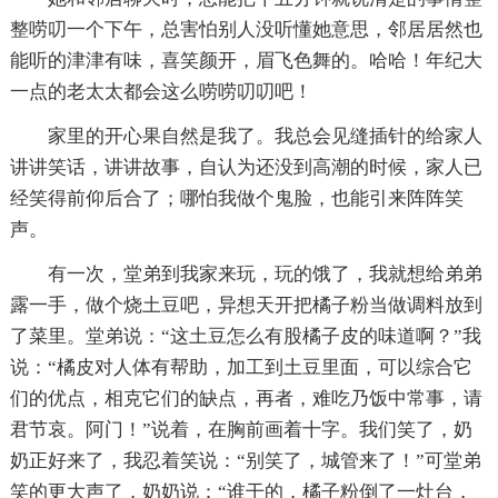
整唠叨一个下午，总害怕别人没听懂她意思，邻居居然也
能听的津津有味，喜笑颜开，眉飞色舞的。哈哈！年纪大
一点的老太太都会这么唠唠叨叨吧！
家里的开心果自然是我了。我总会见缝插针的给家人
讲讲笑话，讲讲故事，自认为还没到高潮的时候，家人已
经笑得前仰后合了；哪怕我做个鬼脸，也能引来阵阵笑
声。
有一次，堂弟到我家来玩，玩的饿了，我就想给弟弟
露一手，做个烧土豆吧，异想天开把橘子粉当做调料放到
了菜里。堂弟说：“这土豆怎么有股橘子皮的味道啊？”我
说：“橘皮对人体有帮助，加工到土豆里面，可以综合它
们的优点，相克它们的缺点，再者，难吃乃饭中常事，请
君节哀。阿门！”说着，在胸前画着十字。我们笑了，奶
奶正好来了，我忍着笑说：“别笑了，城管来了！”可堂弟
笑的更大声了，奶奶说：“谁干的，橘子粉倒了一灶台，