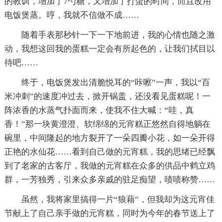
的教训，增加了7勺糖，又增加了打蛋的时间，而且改用
电饭煲蒸。哼，我就不信做不成……
随着手表那秒针一下一下地前进，我的心情也随之激
动，我想这回我的蛋糕一定会有所起色的，让我们拭目以
待吧……
终于，电饭煲发出清脆悦耳的“咔嚓”一声，我以“百
米冲刺”的速度冲过去，掀开锅盖，还没看见蛋糕呢！一
阵浓香的水蒸气扑面而来，使我不住大喊：“哇，真
香！”那一块黄澄澄、软绵绵的元宵糕正悠然自得地躺在
碗里，中间隆起的地方裂开了一朵四瓣小花，如一朵开得
正艳的水仙花……看到自己做的元宵糕，我的思绪已经飘
到了老家的古客厅，我做的元宵糕在众多的供品中鹤立鸡
群，一芳独秀，引来众多亲戚的驻足痴望，啧啧称赞……
虽然，我将家里搞得一片“狼藉”，但我却为这元宵佳
节献上了自己亲手做的元宵糕，同时为今年的春节送上了