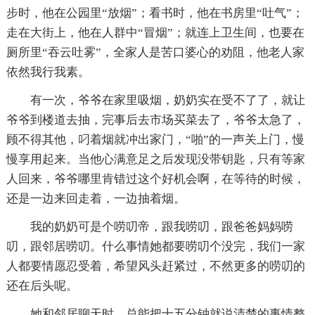
步时，他在公园里“放烟”；看书时，他在书房里“吐气”；
走在大街上，他在人群中“冒烟”；就连上卫生间，也要在
厕所里“吞云吐雾”，全家人是苦口婆心的劝阻，他老人家
依然我行我素。
有一次，爷爷在家里吸烟，奶奶实在受不了了，就让
爷爷到楼道去抽，完事后去市场买菜去了，爷爷太急了，
顾不得其他，叼着烟就冲出家门，“啪”的一声关上门，慢
慢享用起来。当他心满意足之后发现没带钥匙，只有等家
人回来，爷爷哪里肯错过这个好机会啊，在等待的时候，
还是一边来回走着，一边抽着烟。
我的奶奶可是个唠叨帝，跟我唠叨，跟爸爸妈妈唠
叨，跟邻居唠叨。什么事情她都要唠叨个没完，我们一家
人都要情愿忍受着，希望风头赶紧过，不然更多的唠叨的
还在后头呢。
她和邻居聊天时，总能把十五分钟就说清楚的事情整