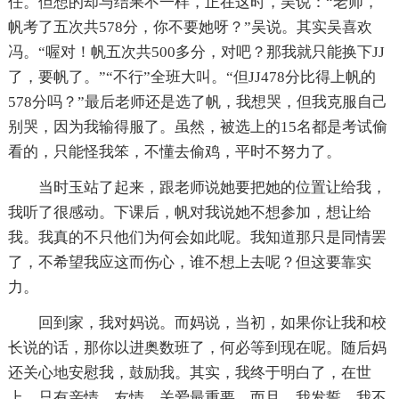
任。但想的却与结果不一样，正在这时，吴说：“老师，
帆考了五次共578分，你不要她呀？”吴说。其实吴喜欢
冯。“喔对！帆五次共500多分，对吧？那我就只能换下JJ
了，要帆了。”“不行”全班大叫。“但JJ478分比得上帆的
578分吗？”最后老师还是选了帆，我想哭，但我克服自己
别哭，因为我输得服了。虽然，被选上的15名都是考试偷
看的，只能怪我笨，不懂去偷鸡，平时不努力了。
当时玉站了起来，跟老师说她要把她的位置让给我，
我听了很感动。下课后，帆对我说她不想参加，想让给
我。我真的不只他们为何会如此呢。我知道那只是同情罢
了，不希望我应这而伤心，谁不想上去呢？但这要靠实
力。
回到家，我对妈说。而妈说，当初，如果你让我和校
长说的话，那你以进奥数班了，何必等到现在呢。随后妈
还关心地安慰我，鼓励我。其实，我终于明白了，在世
上，只有亲情，友情，关爱最重要。而且，我发誓，我不