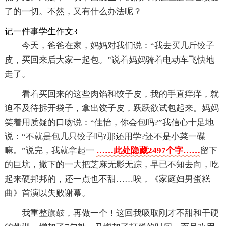
了的一切。不然，又有什么办法呢？
记一件事学生作文3
今天，爸爸在家，妈妈对我们说：“我去买几斤饺子
皮，买回来后大家一起包。”说着妈妈骑着电动车飞快地
走了。
看着买回来的这些肉馅和饺子皮，我的手直痒痒，就
迫不及待拆开袋子，拿出饺子皮，跃跃欲试包起来。妈妈
笑着用质疑的口吻说：“佳怡，你会包吗?”我信心十足地
说：“不就是包几只饺子吗?那还用学?还不是小菜一碟
嘛。”说完，我就拿起一
……此处隐藏2497个字……
留下
的巨坑，撒下的一大把芝麻无影无踪，早已不知去向，吃
起来硬邦邦的，还一点也不甜……唉，《家庭妇男蛋糕
曲》首演以失败谢幕。
我重整旗鼓，再做一个！这回我吸取刚才不甜和干硬