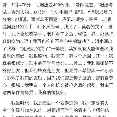
呀，JJ才478分，而姗姗是498分呀。”老师说道。“姗姗考
试去看别人的，JJ只是一时失手而已”彭说。“但我只算总
分的”老师说。而彭却不同意，应要老师换，最后，老师
说同意JJ的举手，我不只为何，我哭了，莫名的哭了，当
时，几乎全班都举手，老师看了之后，就说，好，那就把
姗姗换为JJ吧！我再也抑止不住心中的激动了，泪水涌出
了眼框，“她激动的哭了”王郁说。其实没有人能体会出我
当时的感受，我很脆弱。我哭了，有两个原因，其一：我
真的很感动，班中的同学居然会……其二：我和姗姗随不
算好朋友，但我们毕竟是朋友，但我并不希望因一件小事
而拆散了我们的友谊，因为我们都是狮子座的，都有自尊
心，很强，我明白一个人的机会被抢之后的感受。我由于
这两条件而痛哭，我真的很忧郁。
我当时想，我是最后一个被选进的，我一定要努力，
考全年级前10名以内，对得起同学们的看中与老师的信