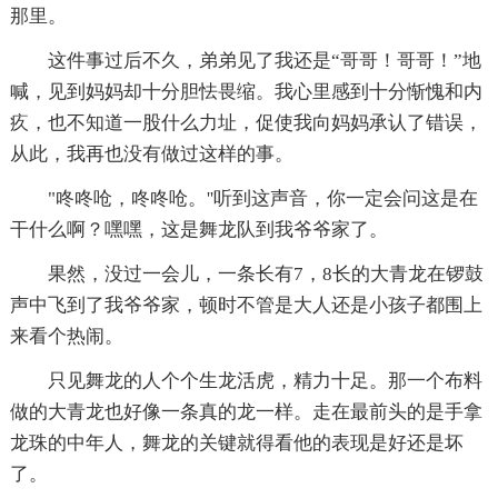
那里。
这件事过后不久，弟弟见了我还是“哥哥！哥哥！”地
喊，见到妈妈却十分胆怯畏缩。我心里感到十分惭愧和内
疚，也不知道一股什么力址，促使我向妈妈承认了错误，
从此，我再也没有做过这样的事。
"咚咚呛，咚咚呛。''听到这声音，你一定会问这是在
干什么啊？嘿嘿，这是舞龙队到我爷爷家了。
果然，没过一会儿，一条长有7，8长的大青龙在锣鼓
声中飞到了我爷爷家，顿时不管是大人还是小孩子都围上
来看个热闹。
只见舞龙的人个个生龙活虎，精力十足。那一个布料
做的大青龙也好像一条真的龙一样。走在最前头的是手拿
龙珠的中年人，舞龙的关键就得看他的表现是好还是坏
了。