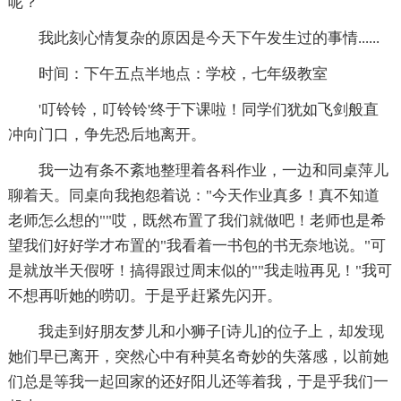
呢？
我此刻心情复杂的原因是今天下午发生过的事情......
时间：下午五点半地点：学校，七年级教室
'叮铃铃，叮铃铃'终于下课啦！同学们犹如飞剑般直
冲向门口，争先恐后地离开。
我一边有条不紊地整理着各科作业，一边和同桌萍儿
聊着天。同桌向我抱怨着说："今天作业真多！真不知道
老师怎么想的""哎，既然布置了我们就做吧！老师也是希
望我们好好学才布置的"我看着一书包的书无奈地说。"可
是就放半天假呀！搞得跟过周末似的""我走啦再见！"我可
不想再听她的唠叨。于是乎赶紧先闪开。
我走到好朋友梦儿和小狮子[诗儿]的位子上，却发现
她们早已离开，突然心中有种莫名奇妙的失落感，以前她
们总是等我一起回家的还好阳儿还等着我，于是乎我们一