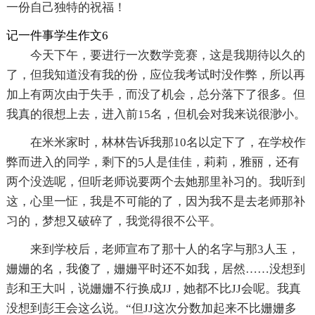
一份自己独特的祝福！
记一件事学生作文6
今天下午，要进行一次数学竞赛，这是我期待以久的
了，但我知道没有我的份，应位我考试时没作弊，所以再
加上有两次由于失手，而没了机会，总分落下了很多。但
我真的很想上去，进入前15名，但机会对我来说很渺小。
在米米家时，林林告诉我那10名以定下了，在学校作
弊而进入的同学，剩下的5人是佳佳，莉莉，雅丽，还有
两个没选呢，但听老师说要两个去她那里补习的。我听到
这，心里一怔，我是不可能的了，因为我不是去老师那补
习的，梦想又破碎了，我觉得很不公平。
来到学校后，老师宣布了那十人的名字与那3人玉，
姗姗的名，我傻了，姗姗平时还不如我，居然……没想到
彭和王大叫，说姗姗不行换成JJ，她都不比JJ会呢。我真
没想到彭王会这么说。“但JJ这次分数加起来不比姗姗多