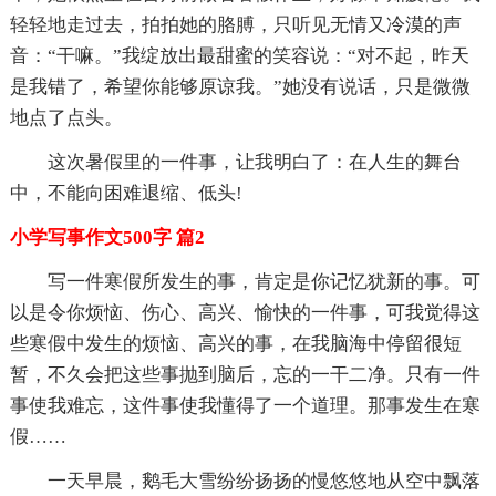
轻轻地走过去，拍拍她的胳膊，只听见无情又冷漠的声
音：“干嘛。”我绽放出最甜蜜的笑容说：“对不起，昨天
是我错了，希望你能够原谅我。”她没有说话，只是微微
地点了点头。
这次暑假里的一件事，让我明白了：在人生的舞台
中，不能向困难退缩、低头!
小学写事作文500字 篇2
写一件寒假所发生的事，肯定是你记忆犹新的事。可
以是令你烦恼、伤心、高兴、愉快的一件事，可我觉得这
些寒假中发生的烦恼、高兴的事，在我脑海中停留很短
暂，不久会把这些事抛到脑后，忘的一干二净。只有一件
事使我难忘，这件事使我懂得了一个道理。那事发生在寒
假……
一天早晨，鹅毛大雪纷纷扬扬的慢悠悠地从空中飘落