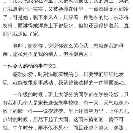
了，用力把我搂在怀里，又把风衣披在了我的身上，风衣
把我裹着严严实实，又被她搂在怀里，一点都感觉不到冷
了，可是她，脱下来风衣，只穿着一件毛衣的她，被冻得
发抖，雨淋得她浑身上下都是水，但她还是保护着我，直
到把我送回了家。
老师，谢谢你，谢谢你这么关心我，您就像我的母
亲，您虽然不是我的亲人，但胜似亲人！
一件令人感动的事作文3
感动如爱，时刻温暖着我的心，只要我们细细地发
现，就能被很多事感动，我就曾被这样的一件事而感动。
一年级的时候，班上大部分的同学都在学校吃饭，只
有我和几个人是家长送饭来学校吃。有一天，天气就像孙
猴子的脸一样——说变就变。早上还晴空万里，上午八九
点钟的时候，居然下起了大雨。这雨来势汹汹，势不可
挡。中午时分，雨不仅不见小，而且还越下越大，像泼，