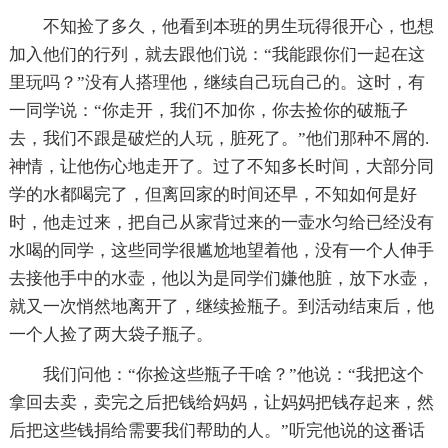
不知捡了多久，他看到本班的男生玩得很开心，也想
加入他们的行列，就去跟他们说：“我能跟你们一起在这
里玩吗？”没有人搭理他，继续自己玩自己的。这时，有
一同学说：“你走开，我们不加你，你去捡你的破瓶子
去，我们不跟是破烂的人玩，脏死了。”他们那种不屑的.
神情，让他伤心地走开了。过了不知多长时间，大部分同
学的水都喝完了，但离回家的时间还早，不知如何是好
时，他走过来，把自己从家背过来的一壶水匀给已经没有
水喝的同学，这些同学很尴尬地望着他，没有一个人伸手
去接他手中的水壶，他以为是同学们嫌他脏，放下水壶，
就又一次悄然地离开了，继续捡瓶子。到活动结束后，他
一个人捡了两大袋子瓶子。
我们问他：“你捡这些瓶子干啥？”他说：“我把这个
拿回去卖，卖完之后把钱给妈妈，让妈妈把钱存起来，然
后把这些钱捐给需要我们帮助的人。”听完他说的这番话