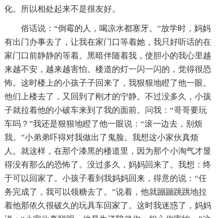
化。所以相处起来不是很友好。
俗话说：“倒霉的人，喝凉水都塞牙。”放学时，妈妈
有出门办事去了，让我在家门口等着她，我只好听话的在
家门口前静静的等着。黑暗伴随着我，使胆小的我心里越
来越不安，越来越害怕。楼道的灯一闪一闪的，觉得很恐
怖。这时楼上的小孩子子回来了，我狠狠地瞪了他一眼。
他们上楼去了，又回到了刚才的宁静。不过没多久，小孩
子就拉着他的小破车来到了我的面前。问我：“哥哥要玩
车吗？”我还是狠狠地瞪了他一眼说：“滚一边去，别烦
我。”小弟弟吓得对我做出了鬼脸。我想这小家伙真烦
人。就这样，在那个漆黑的楼道里，因为那个小淘气才显
得没有那么的恐怖了。没过多久，妈妈回来了。我想：终
于可以回家了。小孩子看到我妈妈回来，得意的说：“任
务完成了，我可以领糖去了。”说着，他就蹦蹦跳跳地拉
着他那依久很破久的玩具车回家了。这时我迷惑了，妈妈