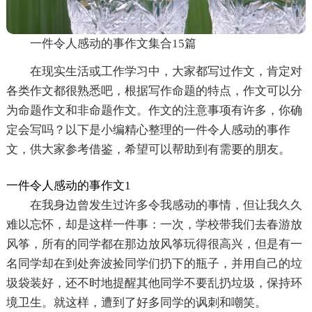
一件令人感动的事作文集合15篇
在现实生活或工作学习中，大家都写过作文，肯定对
各类作文都很熟悉吧，根据写作命题的特点，作文可以分
为命题作文和非命题作文。作文的注意事项有许多，你确
定会写吗？以下是小编精心整理的一件令人感动的事作
文，供大家参考借鉴，希望可以帮助到有需要的朋友。
一件令人感动的事作文1
在我身边曾发生过许多令我感动的事情，但让我久久
难以忘怀，却是这样一件事：一次，学校带我们去春游放
风筝，所有的同学都在那边放风筝玩得很高兴，但是有一
名同学却在到处奔波捡同学们扔下的瓶子，并用自己的垃
圾袋装好，还不时地提醒其他同学不要乱扔垃圾，保持环
境卫生。就这样，遭到了好多同学的讽刺和嘲笑。