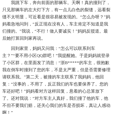
我跳下车，奔向前面的那辆车。天啊！真的撞到了，
只见那辆车的左大灯下方，有一点儿白色的裂缝，远看裂
缝不太明显，可近看是很容易被发现的。“怎么办呀？”妈
妈着急地问到，“反正现在没有人，车主肯定不知道是我
们撞的。”我说，“不行！做人要诚实！”妈妈反驳道。最
后她打算回到家再说。
回到家里，妈妈又问我：“怎么可以联系到车
主？”“要不用小区QQ群吧！”我提醒她。于是妈妈就登录
了小区群，在里面发了消息：“浙B*****的车主，很抱歉
我在倒车时撞到了您的车，不是太严重，但是否需要修理
请联系我。”第二天，被撞的车主联系了我妈妈，他回
复：“没事的，不用了，反正我们的车也要保养了。您的
车还好吧！”妈妈看对方这样回复，悬着的心总算放下
了。还对我说：“对方车主人真好，我们撞了他的车，他
不但不要我们赔，还关心我们的车是否损坏，真让人感动
啊！”